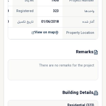
370.22
Sq.Mt
1936
Project Number
واحدها
323
Registered
/2018
آغاز شده
01/06/2018
تاریخ تکمیل
/2020
View on map
Property Location
Remarks
There are no remarks for the project
Building Details
Residential
(
323
)