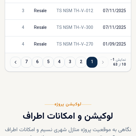
3
Resale
TS NSM TH-V-012
07/11/2025
s
4
Resale
TS NSM TH-V-300
07/11/2025
s
4
Resale
TS NSM TH-V-270
01/09/2025
s
نمایش
1
–
7
6
5
4
3
2
1
10
از
63
لوکیشن پروژه
لوکیشن و امکانات اطراف
نگاهی به موقعیت پروژه
منازل شهری نسیم
و امکانات اطراف