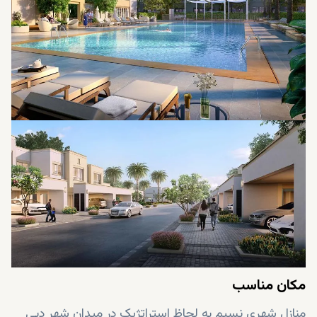
نیز ازجمله امکاناتی است که میدان شهر دبی با فراهم
ساختن زمین فوتبال، زمین تنیس، باشگاه ورزشی بیرونی و
یک استخر شنا، عرضه می نماید. در این منطقه، تجربه وقت
فراغت منحصر به فرد دیگری با سینماهای بیرونی ریل و
همچنین منازل نمایش منظم فیلم عرضه می شود. این
منطقه شامل فضاهای پارکینگ برای ساکنین و میهمانان می
باشد. با توجه به سیستم هشدار و آتش نشانی، از ایمن و
امن بودن محله حتی در موقعیت های فوری و بحران
اطمینان خواهی داشت.
مکان مناسب
منازل شهری نسیم به لحاظ استراتژیک در میدان شهر دبی