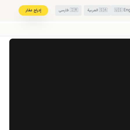
Eng
🇺🇸
🇸🇦
العربية
🇮🇷
فارسی
إدراج عقار