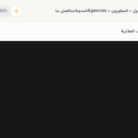
ول
المطورون
Agencies
المدونة
عنا
اتصل بنا
lish
العقارية