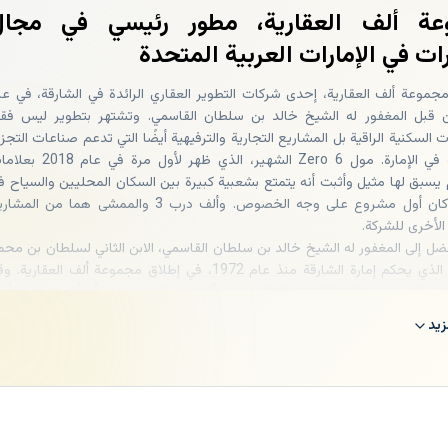
عة ألف العقارية، مطور رئيسي في مجال
ات في الإمارات العربية المتحدة
موعة ألف العقارية، إحدى شركات التطوير العقاري الرائدة في الشارقة، في عا
2 من قبل المغفور له الشيخ خالد بن سلطان القاسمي. وتشتهر بتطوير ليس فق
 السكنية الراقية بل المشاريع التجارية والترفيهية أيضًا التي تدعم صناعات التجزئ
والسياحة في الإمارة. مول Zero 6 الشهير، الذي ظهر لأول مرة في 
 يسبق لها مثيل وأثبت أنه يتمتع بشعبية كبيرة بين السكان المحليين والسياح ف
الشارقة، كان أول مشروع على وجه الخصوص. وألف درب 3 والممشى هما من المش
الأخرى للشركة.
ضل إلى المغفور له الشيخ خالد بن سلطان القاسمي، الابن الثاني لسلطان بن محم
القاسمي، الذي يحكم إمارة الشارقة منذ عام 1972، في إطلاق مجموعة ألف العقارية. 
خ خالد بن سلطان القاسمي قرارًا بتوسيع أنشطته التجارية بعد أن أسس ماركة أزيا
ي لندن وأصبح رئيسًا لمجلس التخطيط العمراني بالشارقة. ونتيجة لهذه المبادرات
يد
كان لدى مجموعة ألف العقارية منصة محترمة للغاية في عا
اتي وبنك عقاري بقيمة مليار درهم إماراتي. ووفقًا لإعلان المطور الرئيسي عل
موقعه الالكتروني الرسمي: اعتبارًا من الربع الثاني من عام 2022، ستحتوي محفظته الع
على مشاريع بقيمة 7 مليار درهم إماراتي. وتقع حديقة شاطئ الممزر بالقرب من مقر
لذي يبعث على الاسترخاء والجمال. راجع دليل
حديقة شاطئ الممزر في دبي
لمزي
ومات.