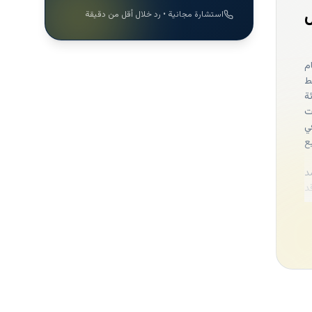
استشارة مجانية • رد خلال أقل من دقيقة
م
ط
ة
عام 2018 بعلامات
ي
اريع
د
وقد
ء
،
م 2014، بأصول تبلغ 4 مليار
ى
قارية
ها
د