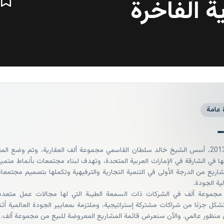
ة الفاخرة
 عامة
في عام 2013، أسس الشيخ خالد سلطان القاسمي مجموعة ألف العقارية، وتم وضع المق
ها في الشارقة في الإمارات العربية المتحدة، وتهدف لبناء مجتمعات بأنماط متميز
ريع من الدرجة الأولى في التنمية التجارية والترفيهية وتكملها بتصميم مجتمعا
ية الجودة.
مجموعة ألف في الشركات ذات السمعة الطيبة التي لها مجالات عمل متعدد
شكل جزءًا من شراكات مشتركة إستراتيجية، وملتزمة بمعايير الجودة العالمية أثنا
منظور عالمي. والآن سنعرض قائمة المشاريع المعروضة للبيع من مجموعة ألف.