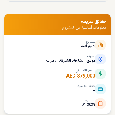
حقائق سريعة
معلومات أساسية عن المشروع
مشروع
شقق ألفة
الموقع
مويلح، الشارقة, الشارقة, الامارات
السعر الابتدائي
AED 879,000
خطة التقسيط
—
التسليم
Q1 2029