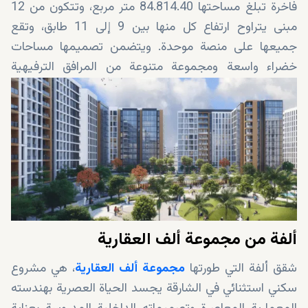
فاخرة تبلغ مساحتها 84.814.40 متر مربع، وتتكون من 12
مبنى يتراوح ارتفاع كل منها بين 9 إلى 11 طابق، وتقع
جميعها على منصة موحدة. ويتضمن تصميمها مساحات
خضراء واسعة ومجموعة متنوعة من المرافق الترفيهية
المتناثرة بين المباني، وتبلغ مساحتها 57.529.6 متر مربع،
بهدف توفير الهدوء وفرص الترفيه للسكان.
ألفة من مجموعة ألف العقارية
شقق ألفة التي طورتها
مجموعة ألف العقارية
، هي مشروع
سكني استثنائي في الشارقة يجسد الحياة العصرية بهندسته