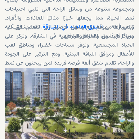
المعمارية المعاصرة وتصميماته الداخلية المدروسة بعناية
ومجموعة متنوعة من وسائل الراحة التي تلبي احتياجات
نمط الحياة، مما يجعلها خيارًا مثاليًا للعائلات والأفراد.
وباعتبارها من
الشقق الفاخرة في الشارقة
، تقدم شقق ألفة
تتميز ألفة بموقع رائع يسهل الوصول إلى المعالم الرئيسية
مزيجًا فريدًا من الفخامة والراحة.
ومراكز التسوق والمرافق الترفيهية في الشارقة. وتركز على
الحياة المجتمعية، وتوفر مساحات خضراء ومناطق لعب
للأطفال ومرافق اللياقة البدنية. ومع التركيز على الجودة
والراحة، تقدم شقق ألفة فرصة فريدة لمن يبحثون عن نمط
حياة نابض بالحياة ومُرضي، وخاصة للمهتمين
بالعقارات
المعروضة للبيع في مويلح
، في قلب الشارقة.