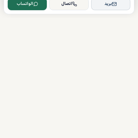
بريد
اتصال
الواتساب
Dxboffplan
موثق
مرخص
دعم على مدار الساعة
روابط سريعة
شراء العقارات
آخر الأخبار
قائمة المطورين