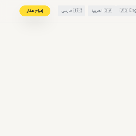
Eng
🇺🇸
🇸🇦
العربية
🇮🇷
فارسی
إدراج عقار