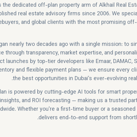
s the dedicated off-plan property arm of Alkhail Real Est
lished real estate advisory firms since 2006. We specia
ebuyers, and global clients with the most promising of
gan nearly two decades ago with a single mission: to sim
e through transparency, market expertise, and personal
ect launches by top-tier developers like Emaar, DAMAC, 
ventory and flexible payment plans — we ensure every cl
the best opportunities in Dubai's ever-evolving rea
lan is powered by cutting-edge AI tools for smart proper
 insights, and ROI forecasting — making us a trusted par
ldwide. Whether you're a first-time buyer or a seasoned 
delivers end-to-end support from shortli