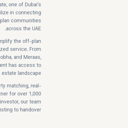
ate, one of Dubai's
lize in connecting
f-plan communities
across the UAE.
plify the off-plan
ized service. From
Sobha, and Meraas,
ient has access to
l estate landscape.
ty matching, real-
tner for over 1,000
investor, our team
sting to handover.