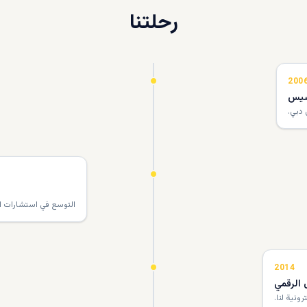
رحلتنا
200
سيس
 دبي.
التوسع في استشارات ال
2014
 الرقمي
رونية لنا.