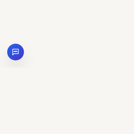
اتصل بنا
Al Ameri Tower - 7th Floor - Al
Thanyah First - Barsha Heights - Dubai
- UAE
+971 4 818 6700