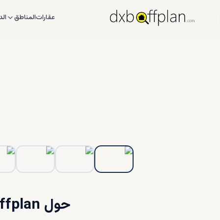
عقارات
المناطق
الد
1
/
6
عرض الكل
حول Dxboffplan