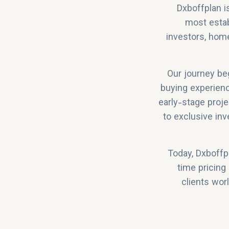
Dxboffplan i
most estab
investors, hom
Our journey be
buying experienc
early-stage proj
to exclusive in
Today, Dxboffp
time pricing
clients wor