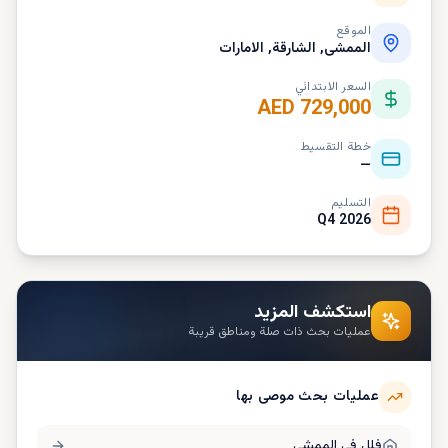
الموقع
الممشى, الشارقة, الامارات
السعر الابتدائي
AED 729,000
خطة التقسيط
—
التسليم
Q4 2026
استكشف المزيد
عمليات بحث ذات صلة ومناطق قريبة
عمليات بحث موصى بها
فلل في
الممشى