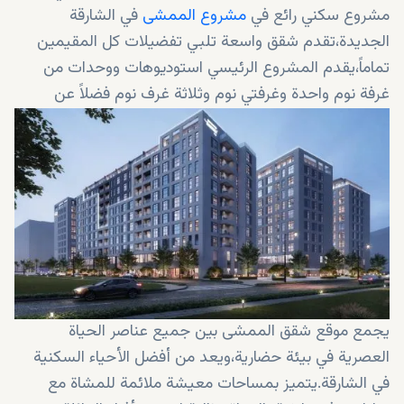
مشروع سكني رائع في
مشروع الممشى
في الشارقة
الجديدة،تقدم شقق واسعة تلبي تفضيلات كل المقيمين
تماماً،يقدم المشروع الرئيسي استوديوهات ووحدات من
غرفة نوم واحدة وغرفتي نوم وثلاثة غرف نوم فضلاً عن
الدوبلكس والبنتهاوس الرائعة،ويعرض كل منزل شرفات
واسعة مع حدائق خاصة مورقة.
يجمع موقع شقق الممشى بين جميع عناصر الحياة
العصرية في بيئة حضارية،ويعد من أفضل الأحياء السكنية
في الشارقة.يتميز بمساحات معيشة ملائمة للمشاة مع