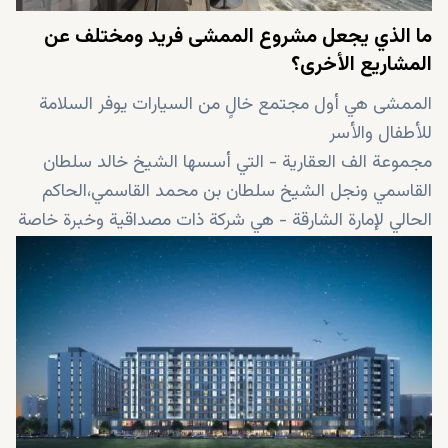
ما الذي يجعل مشروع الممشى فريد ومختلف عن
المشاريع الأخرى؟
الممشى هي أول مجتمع خالٍ من السيارات يوفر السلامة
للأطفال والأسر
مجموعة الف العقارية - التي أسسها الشيخ خالد سلطان
القاسمي ونجل الشيخ سلطان بن محمد القاسمي،الحاكم
الحالي لإمارة الشارقة - هي شركة ذات مصداقية وخبرة خاصة
في توفير أسلوب حياة رائع مثل "الجرينة 6" كونها مشروعها
الرائد
الممشى هو مجتمع متكامل بمناطق مخصصة للعب
الأطفال والوجهات العائلية ومحلات البيع بالتجزئة والمطاعم
وأماكن الترفيه والمشي