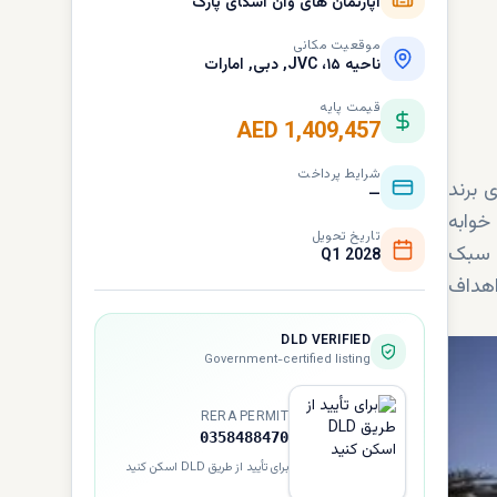
آپارتمان های وان اسکای پارک
موقعیت مکانی
ناحیه ۱۵، JVC, دبی, امارات
قیمت پایه
AED 1,409,457
شرایط پرداخت
 برند
—
ورساچه است، 37 طبقه مسکونی با واحد های استودیویی تا واحدهای سه خوابه را ارائه می دهد. پنت هاوس های 3 و 4 خوابه
تاریخ تحویل
ک سبک
Q1 2028
 اهداف
DLD VERIFIED
Government-certified listing
RERA PERMIT
0358488470
برای تأیید از طریق DLD اسکن کنید