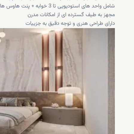
شامل واحد های استودیویی تا 3 خوابه + پنت هاوس های 3 و 4 خوابه
مجهز به طیف گسترده ای از امکانات مدرن
دارای طراحی هنری و توجه دقیق به جزییات
همراه با اقساط آسان