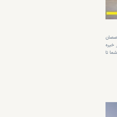
خصصان
 خیره
ما تا