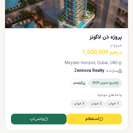
پروژه ذن لاگونز
شروع از
درهم 1,600,000
Meydan Horizon, Dubai, UAE
سازنده:
Zennova Realty
تاریخ تحویل
2029
آپارتمان
واحدهای موجود
1 خواب
2 خواب
3 خواب
استعلام
واتس‌اپ