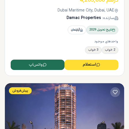
درهم 4,263,000
Dubai Maritime City, Dubai, UAE
سازنده:
Damac Properties
تاریخ تحویل
2029
آپارتمان
واحدهای موجود
2 خواب
3 خواب
استعلام
واتس‌اپ
پیش‌فروش