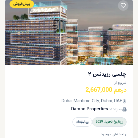
پیش‌فروش
چلسی رزیدنس ۲
شروع از
درهم 2,667,000
Dubai Maritime City, Dubai, UAE
سازنده:
Damac Properties
تاریخ تحویل
2029
آپارتمان
واحدهای موجود