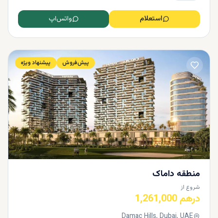
استعلام
واتس‌اپ
پیش‌فروش
پیشنهاد ویژه
منطقه داماک
شروع از
درهم 1,261,000
Damac Hills, Dubai, UAE