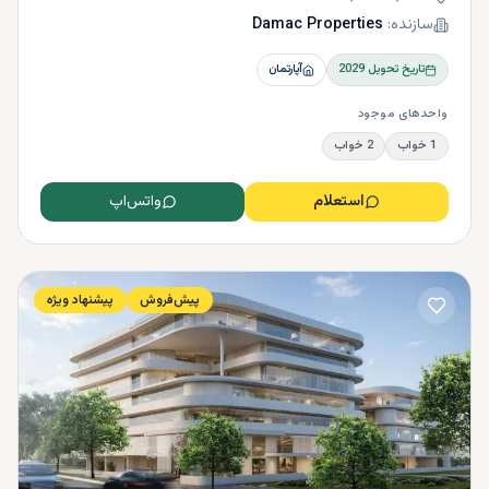
سازنده:
Damac Properties
تاریخ تحویل
2029
آپارتمان
واحدهای موجود
1 خواب
2 خواب
استعلام
واتس‌اپ
پیش‌فروش
پیشنهاد ویژه