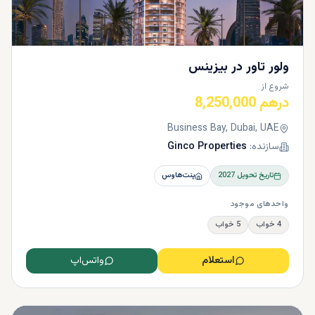
ولور تاور در بیزینس
شروع از
درهم 8,250,000
Business Bay, Dubai, UAE
سازنده:
Ginco Properties
تاریخ تحویل
2027
پنت‌هاوس
واحدهای موجود
4 خواب
5 خواب
استعلام
واتس‌اپ