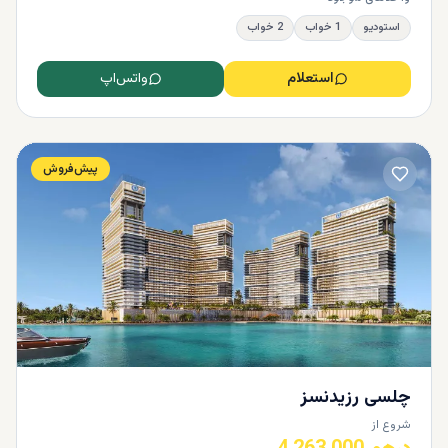
استودیو
1 خواب
2 خواب
استعلام
واتس‌اپ
پیش‌فروش
چلسی رزیدنسز‌
شروع از