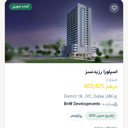
آماده تحویل
اسپلورا رزیدنسز
شروع از
درهم 802,425
District 18, JVC, Dubai, UAE
سازنده:
BnW Developments
تاریخ تحویل
2025
آپارتمان
واحدهای موجود