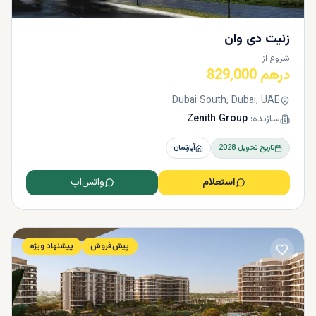
زنیت دی وان
شروع از
درهم 829,000
Dubai South, Dubai, UAE
سازنده:
Zenith Group
تاریخ تحویل
2028
آپارتمان
استعلام
واتس‌اپ
پیش‌فروش
پیشنهاد ویژه