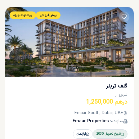
پیش‌فروش
پیشنهاد ویژه
گلف تریلز
شروع از
درهم 1,250,000
Emaar South, Dubai, UAE
سازنده:
Emaar Properties
تاریخ تحویل
2030
آپارتمان