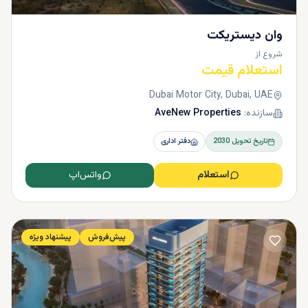
وان دیستریکت
شروع از
استعلام قیمت
Dubai Motor City, Dubai, UAE
سازنده:
AveNew Properties
تاریخ تحویل
2030
دفتر اداری
استعلام
واتس‌اپ
پیش‌فروش
پیشنهاد ویژه