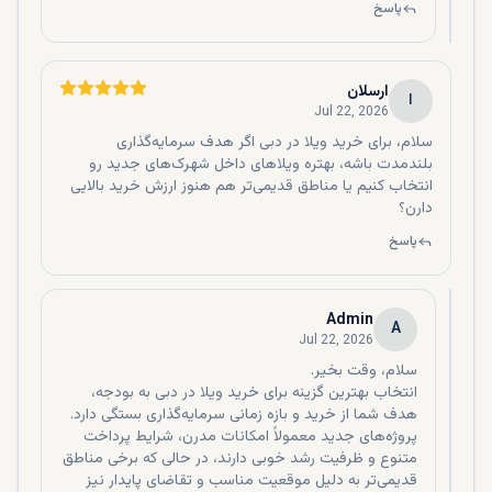
قبل از اینکه حتی پروژه‌شان را بسازند، یک برنامه پرداخت برای
پاسخ
فروش ملک پیش فروش خود در نظر می‌گیرند. شما می‌توانید
املاک پیش فروش را در مناطق محبوبی مانند داون تاون دبی،
آکویا اکسیژن، میدان سیتی و شهر محمد بن راشد پیدا کنید.
ارسلان
ا
Jul 22, 2026
خرید استودیو در دبی
سلام، برای خرید ویلا در دبی اگر هدف سرمایه‌گذاری
خرید استودیو در دبی یکی از بهترین گزینه‌ها برای افرادی است که
بلندمدت باشه، بهتره ویلاهای داخل شهرک‌های جدید رو
انتخاب کنیم یا مناطق قدیمی‌تر هم هنوز ارزش خرید بالایی
به دنبال سرمایه‌گذاری با بودجه کمتر یا کسب درآمد از اجاره ملک
دارن؟
هستند. استودیوها به دلیل قیمت مناسب‌تر نسبت به
آپارتمان‌های یک‌خوابه، تقاضای بالایی در بازار اجاره دبی دارند و در
پاسخ
مناطقی مانند بیزینس بی، دبی مارینا، جی‌وی‌سی (JVC) و
داون‌تاون از محبوبیت ویژه‌ای برخوردارند. اگر هدف شما ورود به
بازار املاک دبی با سرمایه اولیه کمتر و بهره‌مندی از فرصت‌های
Admin
A
سرمایه‌گذاری و شرایط اقامت دبی با خرید ملک است، خرید یک
Jul 22, 2026
استودیو می‌تواند انتخابی هوشمندانه و سودآور باشد.
محبوب ترین آپارتمان های دبی برای
انتخاب بهترین گزینه برای خرید ویلا در دبی به بودجه،
هدف شما از خرید و بازه زمانی سرمایه‌گذاری بستگی دارد.
خرید
پروژه‌های جدید معمولاً امکانات مدرن، شرایط پرداخت
متنوع و ظرفیت رشد خوبی دارند، در حالی که برخی مناطق
در این بخش محبوب‌ترین آپارتمان‌های دبی برای خرید را توضیح
قدیمی‌تر به دلیل موقعیت مناسب و تقاضای پایدار نیز