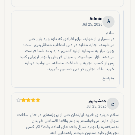
امنیت دبی به شدت بالا است.
سیستم حمل و نقل بسیار کارآمدی دارد.
Admin
بعد از خرید ملک اجازه افتتاح حساب خواهید داشت.
A
Jul 25, 2026
به تمام خطوط هواپیمایی کشورهای مختلف متصل می‌باشد.
دبی دارای مدارس و دانشگاه‌های سطح بین‌المللی است.
در بسیاری از موارد، برای افرادی که تازه وارد بازار دبی
امکان اخذ اقامت امارات با خرید آپارتمان در دبی وجود دارد.
می‌شوند، اجاره مغازه در دبی انتخاب منطقی‌تری است؛
شهری مدرن می‌باشد.
چون نیاز به سرمایه اولیه کمتری دارد و به شما فرصت
سیاست‌های تجاری مناسبی دارد.
می‌دهد بازار، موقعیت و میزان فروش را بهتر ارزیابی کنید.
سطح مراکز درمانی بسیار بالا و چشم‌گیر می‌باشد.
پس از کسب تجربه و شناخت منطقه، می‌توانید درباره
رشد اقتصادی رو به بالایی دارد.
خرید ملک تجاری در دبی تصمیم بگیرید.
کسب اقامت برای همسر و فرزندان تا 18 سال مالک یکی دیگر از
پاسخ
مزیت‌های خرید آپارتمان در دبی است.
آخرین ویژگی که مورد توجه سرمایه‌گذاران ایرانی قرار گرفته است
نزدیکی دبی به ایران می‌باشد.
جمشیدپور
معایب خرید آپارتمان در دبی
ج
Jul 25, 2026
سلام درباره ی خرید آپارتمان دبی از پروژه‌های در حال ساخت
شما متقاضیان بهتر است علاوه بر مزایای خرید آپارتمان با
معایب
سوال دارم، می‌خواستم بدونم واقعا اقساطی خریدن
خرید ملک در دبی
نیز آشنا باشید تا با در نظر گرفتن همه جوانب
به‌صرفه‌تره یا بهتره سراغ واحدهای آماده رفت؟ اگر کسی
اقدام به سرمایه گذاری کنید. در ادامه به معایب خرید آپارتمان در
تجربه‌ای داره ممنون میشم راهنمایی کنه.