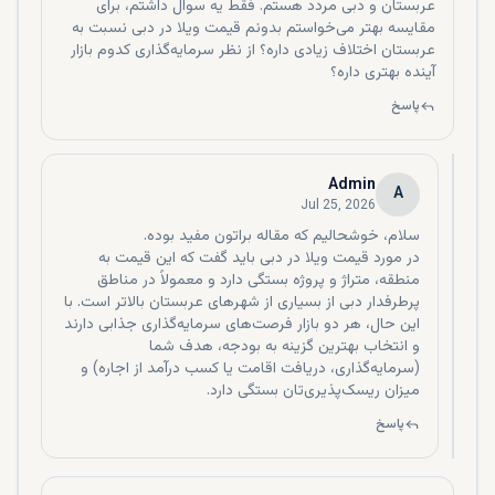
عربستان و دبی مردد هستم. فقط یه سوال داشتم، برای
هاوس. در ادامه می‌توانید فهرستی از انواع مختلف آپارتمان‌های
مقایسه بهتر می‌خواستم بدونم قیمت ویلا در دبی نسبت به
دبی را بررسی کنید.
عربستان اختلاف زیادی داره؟ از نظر سرمایه‌گذاری کدوم بازار
آپارتمان های معمولی یک طبقه
آینده بهتری داره؟
پاسخ
اگر تمایل دارید در آپارتمان‌های آماده به کار در دبی سرمایه‌گذاری
کنید، گزینه‌های زیادی پیش پای شما قرار گرفته و گستردگی این
آپارتمان‌ها هم از سوئیت‌ها تا واحدهای 5 خوابه متغیر است. حتی
Admin
بیشتر این آپارتمان‌ها یک اتاق خدمه، اتاق رختشویی، تراس یا
A
Jul 25, 2026
بالکن، انباری و امکاناتی رفاهی مانند باشگاه‌های ورزشی،
استخرهای شنا، زمین‌های بازی کودکان و فضاهای پارک خودرو
در مورد قیمت ویلا در دبی باید گفت که این قیمت به
مشاع دارند. حالا اگر تصمیم بگیرید که یک ساختمان مجلل بخرید،
منطقه، متراژ و پروژه بستگی دارد و معمولاً در مناطق
علاوه بر موارد امکانات رفاهی قبلی، می‌توانید به روف تاپ گاردن،
پرطرفدار دبی از بسیاری از شهرهای عربستان بالاتر است. با
مسیرهای پیاده‌روی، زمین‌های ورزشی و فضاهایی رویدادها هم
این حال، هر دو بازار فرصت‌های سرمایه‌گذاری جذابی دارند
دسترسی داشته باشید.
و انتخاب بهترین گزینه به بودجه، هدف شما
آپارتمان های دوبلکس و سوبلکس در دبی
(سرمایه‌گذاری، دریافت اقامت یا کسب درآمد از اجاره) و
میزان ریسک‌پذیری‌تان بستگی دارد.
اگر می‌خواهید آپارتمان‌های مجلل‌تر و باکلاس‌تری در دبی تهیه
پاسخ
کنید، پیشنهاد ما خرید یک واحد دوبلکس یا سوبلکس است که با
داشتن بیش از دو و سه طبقه بسیار بزرگ و درندشت هستند.