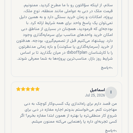
سلام، از اینکه سؤالتون رو با ما مطرح کردید، ممنونیم.
دبی به عنوان یک مرکز تجاری بین‌المللی با دسترسی به بازارهای
قیمت ملک در دبی به عواملی مانند منطقه، نوع ملک،
آسیا، اروپا و آفریقا، موقعیت جغرافیایی بی‌نظیری دارد. این شهر با
پروژه، امکانات و زمان خرید بستگی دارد و به همین دلیل
نمی‌توان یک پاسخ واحد برای همه شرایط ارائه کرد. با
داشتن یکی از بزرگترین فرودگاه‌های بین‌المللی جهان و بندری
بودجه‌ای که فرمودید، همچنان در بسیاری از مناطق دبی
پرترافیک، به هاب حمل‌ونقل و تجارت جهانی تبدیل شده است.
امکان خرید واحدهای مناسب برای سرمایه‌گذاری وجود
برای خریداران املاک، این موقعیت استراتژیک به معنای پتانسیل
دارد. پیشنهاد می‌کنیم قبل از تصمیم‌گیری، بودجه، هدفتون
بالای رشد سرمایه‌گذاری است.
از خرید (سرمایه‌گذاری یا سکونت) و بازه زمانی مدنظرتون
معافیت‌های مالیاتی
را با کارشناسان dxboffplan در میان بگذارید تا بر اساس
شرایط روز بازار، مناسب‌ترین پروژه‌ها به شما معرفی شوند.
یکی از جذاب‌ترین مزایای خرید آپارتمان در دبی، معافیت‌های
پاسخ
مالیاتی است. دبی هیچ‌گونه مالیات بر درآمد، مالیات بر املاک یا
مالیات بر سود سرمایه‌ای را اعمال نمی‌کند. این امر باعث شده تا
دبی به بهشتی مالیاتی برای سرمایه‌گذاران بین‌المللی تبدیل شود.
اسماعیل
علاوه بر این، امکان دریافت وام‌های بانکی با شرایط مناسب و
ا
Jul 25, 2026
بهره‌های پایین نیز برای خریداران فراهم است.
من قصد دارم برای راه‌اندازی یک کسب‌وکار کوچک به دبی
دیگر مزایای خرید آپارتمان در دبی
مهاجرت کنم. می‌خواستم بدونم اجاره مغازه در دبی برای
شروع کار منطقی‌تره یا بهتره از همون ابتدا مغازه بخرم؟ اگر
تورم کشور امارات کم است.
کسی تجربه‌ای داره یا راهنمایی می‌کنه ممنون میشم.
از اجاره ملک خریداری شده کسب درآمد می‌توانید داشته باشید.
پاسخ
نرخ جرم و جنایت پایین می‌باشد.