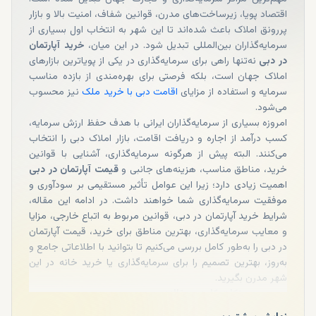
اقتصاد پویا، زیرساخت‌های مدرن، قوانین شفاف، امنیت بالا و بازار
پررونق املاک باعث شده‌اند تا این شهر به انتخاب اول بسیاری از
سرمایه‌گذاران بین‌المللی تبدیل شود. در این میان،
خرید آپارتمان
در دبی
نه‌تنها راهی برای سرمایه‌گذاری در یکی از پویاترین بازارهای
املاک جهان است، بلکه فرصتی برای بهره‌مندی از بازده مناسب
سرمایه و استفاده از مزایای
اقامت دبی با خرید ملک
نیز محسوب
می‌شود.
امروزه بسیاری از سرمایه‌گذاران ایرانی با هدف حفظ ارزش سرمایه،
کسب درآمد از اجاره و دریافت اقامت، بازار املاک دبی را انتخاب
می‌کنند. البته پیش از هرگونه سرمایه‌گذاری، آشنایی با قوانین
خرید، مناطق مناسب، هزینه‌های جانبی و
قیمت آپارتمان در دبی
اهمیت زیادی دارد؛ زیرا این عوامل تأثیر مستقیمی بر سودآوری و
موفقیت سرمایه‌گذاری شما خواهند داشت. در ادامه این مقاله،
شرایط خرید آپارتمان در دبی، قوانین مربوط به اتباع خارجی، مزایا
و معایب سرمایه‌گذاری، بهترین مناطق برای خرید، قیمت آپارتمان
در دبی را به‌طور کامل بررسی می‌کنیم تا بتوانید با اطلاعاتی جامع و
به‌روز، بهترین تصمیم را برای سرمایه‌گذاری یا خرید خانه در این
شهر مدرن بگیرید.
مرور سریع نکات کلیدی مقاله:
با خرید ملک حداقل 750 هزار درهمی، اقامت ۲ ساله امارات صادر