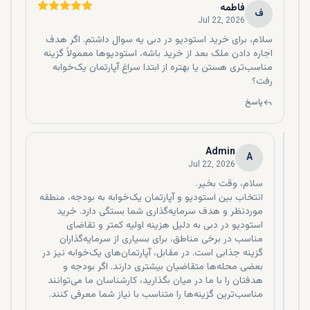
هتل آپارتمان های دبی
فاطمه
ف
Jul 22, 2026
اگر مشتاق هستید به امکانات رفاهی هتل و پنت هاوس‌های
سلام، برای خرید استودیو در دبی یه سوال داشتم. اگر هدف
مجلل دسترسی داشته باشید، باید بگوییم که هتل آپارتمان‌های این
اجاره دادن ملک بعد از خرید باشه، استودیوها معمولاً گزینه
شهر می‌توانند برای شما مناسب باشند. بعضی از واحدها هم حتی
مناسب‌تری هستن یا بهتره از ابتدا سراغ آپارتمان یک‌خوابه
با اسباب و اثاثیه‌هایی با برندهای ورساچه، فندی و آرمانی کاسا
رفت؟
مبله می‌شوند.
پاسخ
Admin
A
Jul 22, 2026
انتخاب بین استودیو و آپارتمان یک‌خوابه به بودجه، منطقه
موردنظر و هدف سرمایه‌گذاری شما بستگی دارد. خرید
استودیو در دبی به دلیل هزینه اولیه کمتر و تقاضای
مناسب در برخی مناطق، برای بسیاری از سرمایه‌گذاران
آپارتمان های پیش فروش در دبی
گزینه جذابی است. در مقابل، آپارتمان‌های یک‌خوابه نیز در
بعضی محله‌ها متقاضیان بیشتری دارند. اگر بودجه و
اگر دنبال آپارتمان‌های مناسب‌تری در دبی می‌گردید، پیشنهاد
هدفتان را با ما در میان بگذارید، کارشناسان ما می‌توانند
می‌کنیم پروژه‌های ملکی پیش فروش را در نظر داشته باشید.
مناسب‌ترین گزینه‌ها را متناسب با نیاز شما معرفی کنند.
بسیاری از
شرکت‌های ساخت و ساز ملک در امارات متحده عربی