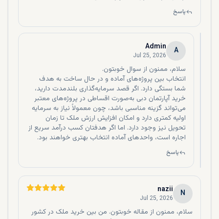
دبی اشاره کرده‌ایم:
مهم‌‌ترین معایب خرید ملک در دبی مبحث کلاهبرداری است. شما
پاسخ
باید از یک مشاور املاک مطمئن مثل dxboffplan اقدام به خرید
آپارتمان کنید.
یکی دیگر از معایب آب و هوای گرم و شرجی دبی می‌باشد.
Admin
A
عدم اخذ تابعیت و اقامت دائم امارات از دیگر معایب
Jul 25, 2026
سرمایه‌گذاری در دبی محسوب می‌شود.
متاسفانه هزینه بیمه در دبی بالا است.
انتخاب بین پروژه‌های آماده و در حال ساخت به هدف
با خرید آپارتمان در دبی مجوز کار دریافت نمی‌کنید.
شما بستگی دارد. اگر قصد سرمایه‌گذاری بلندمدت دارید،
آخرین معایب خرید آپارتمان در دبی این است که قیمت املاک
خرید آپارتمان دبی به‌صورت اقساطی در پروژه‌های معتبر
می‌تواند گزینه مناسبی باشد، چون معمولاً نیاز به سرمایه
نسبت به کشورهای دیگر بالاتر می‌باشد.
اولیه کمتری دارد و امکان افزایش ارزش ملک تا زمان
انواع آپارتمان برای خرید در دبی
تحویل نیز وجود دارد. اما اگر هدفتان کسب درآمد سریع از
اجاره است، واحدهای آماده انتخاب بهتری خواهند بود.
از زمانی که تصمیم می‌گیرید یک آپارتمان در دبی بخرید، با فهرست
پاسخ
بلند بالایی از آپارتمان‌هایی روبه‌رو می‌شوید که می‌توانید از بین
تمام آن‌ها یکی را انتخاب کنید. با اینکه ساکنان امارات متحده
عربی عمدتا یکی از آپارتمان‌ها را از بین این املاک موجود می‌خرند،
nazii
اما گزینه‌های بسیاری پیش پای سرمایه‌گذاران خارجی گذاشته
N
Jul 25, 2026
می‌شود تا سرمایه‌شان را برای سرمایه‌گذاری به سمت املاک سرازیر
کنند؛ از آپارتمان‌های دوبلکس بگیرید تا لفت و واحدهای پنت
سلام، ممنون از مقاله خوبتون. من بین خرید ملک در کشور