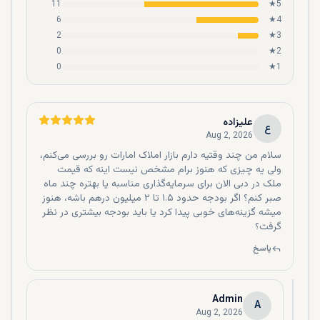
11
★
5
ساختمان های دبی
بسیار کمتر است.
6
★
4
3
★
امکانات رفاهی پیشرفته آپارتمان ها
2
0
★
2
آخرین دلیلی که باور داریم بخاطر آن بسیاری از افراد تصمیم
0
★
1
می‌گیرند در آپارتمان‌های دبی زندگی کنند، این است که آپارتمان‌ها
به محل‌های رفاهی عالی مانند باشگاه‌های ورزشی، استخرهای شنا
و فروشگاه‌های خرده‌فروشی دسترسی دارند. البته این گزینه‌های
علیزاده
ع
رفاهی فقط برای برج‌های آپارتمانی مجلل در نظر گرفته نمی‌شوند،
Aug 2, 2026
چون آپارتمان‌هایی در دبی برای خرید وجود دارند که علاوه‌بر
سلام من چند وقتیه دارم بازار املاک امارات رو بررسی می‌کنم،
داشتن همین امکانات رفاهی، ارزان قیمت نیز هستند.
ولی یه چیزی که هنوز برام مشخص نیست اینه که قیمت
ملک در دبی الان برای سرمایه‌گذاری مناسبه یا بهتره چند ماه
صبر کنم؟ اگر بودجه حدود ۱.۵ تا ۲ میلیون درهم باشه، هنوز
میشه گزینه‌های خوبی پیدا کرد یا باید بودجه بیشتری در نظر
گرفت؟
پاسخ
Admin
A
Aug 2, 2026
موقعیت استراتژیک دبی