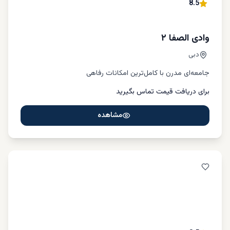
8.5
مجموعه‌ای از رستوران‌ها، کافه‌ها و مراکز خرید مدرن است که
زندگی در آن را بسیار جذاب می‌کند.
وادی الصفا ۲
دبی
جامعه‌ای مدرن با کامل‌ترین امکانات رفاهی
برای دریافت قیمت تماس بگیرید
مشاهده
منطقه داون‌تاون دبی: قلب تپنده شهری و
مقصدی برای زندگی لوکس
داون‌تاون دبی به عنوان قلب شهر دبی، یکی از مناطق برجسته و
محبوب برای خرید آپارتمان است؛ همچنین یکی از بزرگترین مناطق
دبی به حساب می‌آید. به دلیل وجود برج خلیفه، مرکز خرید دبی
مال، برج ویستا، ایستگاهای مترو متعدد، رستوران‌های متنوع،
آبنمای دبی و امکانات دیگر در محله داون تاون، به یکی از
توریستی‌‌ترین مناطق دبی تبدیل شده است.