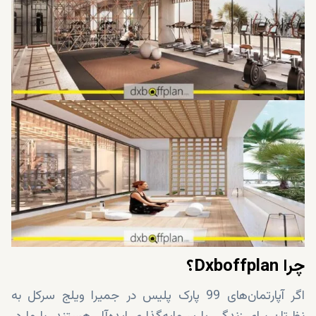
سالن لابی
مرکز تجاری
آشپزخانه های کاملا مجهز
چرا Dxboffplan؟
اگر آپارتمان‌های 99 پارک پلیس در جمیرا ویلج سرکل به