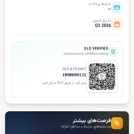
شرایط پرداخت
—
تاریخ تحویل
Q3 2026
DLD VERIFIED
Government-certified listing
RERA PERMIT
1090699131
برای تأیید از طریق DLD اسکن کنید
فرصت‌های بیشتر
جستجوهای مرتبط و مناطق اطراف