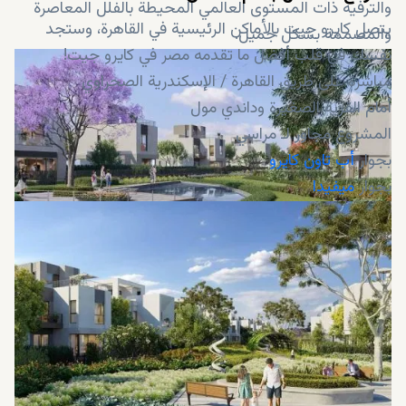
والترفيه ذات المستوى العالمي المحيطة بالفلل المعاصرة
يتصل كايرو جيت بالأماكن الرئيسية في القاهرة، وستجد
والمصممة بشكل جميل.
نفسك في قلب أفضل ما تقدمه مصر في كايرو جيت!
مباشرة على طريق القاهرة / الإسكندرية الصحراوي
أمام القرية الصغيرة وداندي مول
المشروع مجاور لـ مراسي
بجوار
أب تاون كايرو
بجوار
ميفيدا
10 دقائق إلى هايبر وان ماركت
15 دقيقة إلى مول العرب
20 دقيقة إلى مطار سفنكس الدولي
20 دقيقة إلى المتحف المصري الكبير
25 دقيقة إلى أهرامات الجيزة