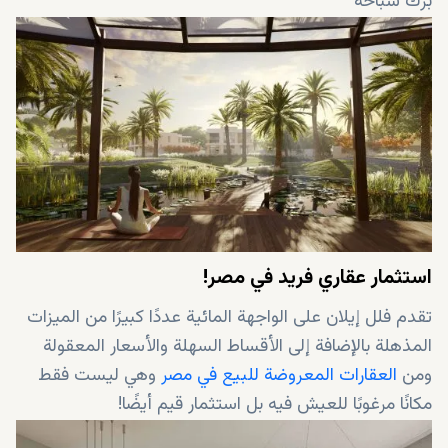
برك سباحة
الدخول المباشر من منزلك إلى المساحات المفتوحة
ممر منحوتات للتنزه الرائع
جناح يوجا للاسترخاء
حدائق نباتية لحماية البيئة من حولك
استثمار عقاري فريد في مصر!
تقدم فلل إيلان على الواجهة المائية عددًا كبيرًا من الميزات
المذهلة بالإضافة إلى الأقساط السهلة والأسعار المعقولة
ومن
العقارات المعروضة للبيع في مصر
وهي ليست فقط
مكانًا مرغوبًا للعيش فيه بل استثمار قيم أيضًا!