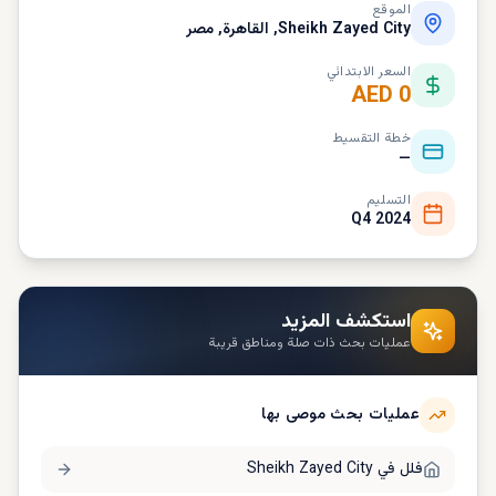
الموقع
Sheikh Zayed City, القاهرة, مصر
السعر الابتدائي
AED 0
خطة التقسيط
—
التسليم
Q4 2024
استكشف المزيد
عمليات بحث ذات صلة ومناطق قريبة
عمليات بحث موصى بها
فلل في
Sheikh Zayed City