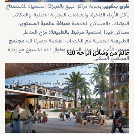
تاون سكوير:
تجربة مراكز البيع بالتجزئة المتميزة للاستمتاع
صالون تجميل
بأكثر الأزياء الفاخرة، والعلامات التجارية الاصلية، والمكاتب
البوتيك، والمساكن الخدمية
ضيافة عالمية المستوى:
مساكن فيدا الخدمية
مرتبط بالطبيعة:
مزج المناظر
الطبيعية الجميلة مع الخدمات الفخمة حصريًا لك
مجتمع
مسور:
الأمن على مدار الساعة وطوال ايام الاسبوع مع إدارة
عالم من وسائل الراحة لك!
المجتمع السكني
تقدم فلل إيلان على الواجهة المائية عالمًا من وسائل الراحة
الممتازة، وهي فلل مذهلة في مصر حيث ستختبر أعلى
مستويات الراحة والرفاهية. وفيما يلي بعض وسائل الراحة
في فلل إيلان على الواجهة المائية:
ممر لركوب الدراجات يصحبك في رحلة هادئة
حديقة مركزية مفتوحة خضراء ومورقة
مناطق فنية للتعبير عن الذات
ممرات المشي لممارسة التمارين