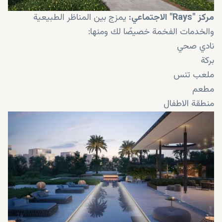
مركز "
Rays
" الاجتماعي
:
يمزج بين المناظر الطبيعية
والخدمات الفخمة خصيصًا لك ومنها:
نادي صحي
بركة
ملعب تنس
مطعم
منطقة الاطفال
صالة الشباب
منطقة ترفيهية
حديقة ترفيهية
منطقة حيوانات أليفة
متجر صغير
مخبز
صيدلية
خدمة غسيل الملابس