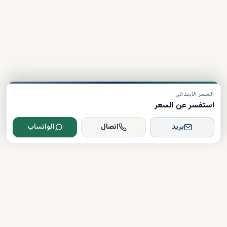
السعر الابتدائي
استفسر عن السعر
بريد
اتصال
الواتساب
Dxboffplan
موثق
مرخص
دعم على مدار الساعة