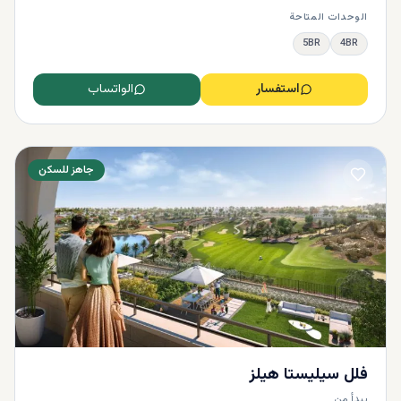
الوحدات المتاحة
5BR
4BR
استفسار
الواتساب
جاهز للسكن
فلل سيليستا هيلز
يبدأ من