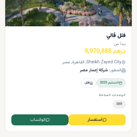
فلل ڤالي
يبدأ من
درهم 8,970,888
Sheikh Zayed City, القاهرة, مصر
المطور:
شركة إعمار مصر
التسليم
2025
فلل
الوحدات المتاحة
3BR
استفسار
الواتساب