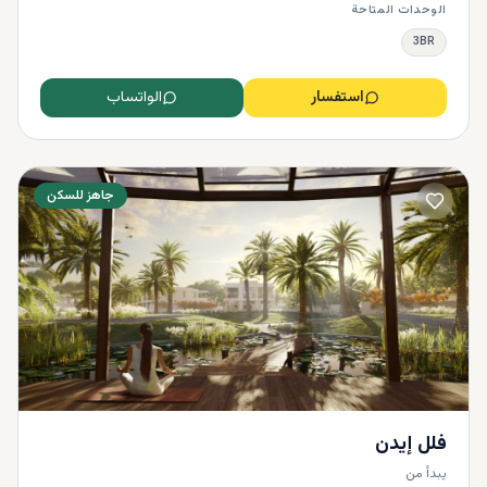
الوحدات المتاحة
3BR
استفسار
الواتساب
جاهز للسكن
فلل إيدن
يبدأ من