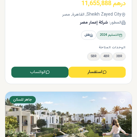
درهم 11,655,888
Sheikh Zayed City, القاهرة, مصر
المطور:
شركة إعمار مصر
التسليم
2024
فلل
الوحدات المتاحة
5BR
4BR
3BR
استفسار
الواتساب
جاهز للسكن