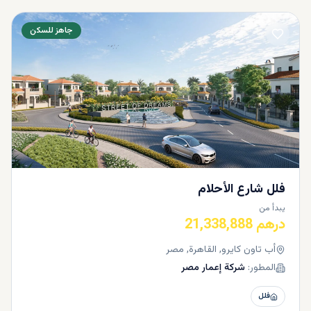
جاهز للسكن
فلل شارع الأحلام
يبدأ من
درهم 21,338,888
أب تاون كايرو, القاهرة, مصر
المطور:
شركة إعمار مصر
فلل