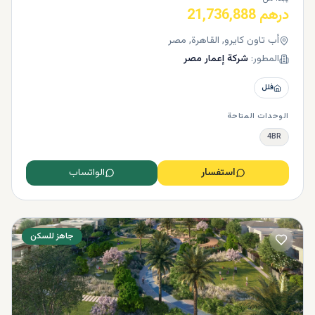
درهم 21,736,888
أب تاون كايرو, القاهرة, مصر
المطور:
شركة إعمار مصر
فلل
الوحدات المتاحة
4BR
استفسار
الواتساب
جاهز للسكن