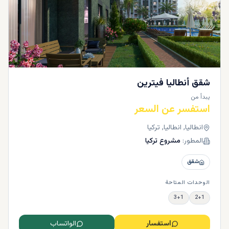
شقق أنطاليا فيترين
يبدأ من
استفسر عن السعر
انطاليا, انطاليا, تركيا
المطور:
مشروع تركيا
شقق
الوحدات المتاحة
3+1
2+1
استفسار
الواتساب