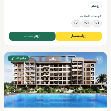
شقق
الوحدات المتاحة
3+1
2+1
1+1
استفسار
الواتساب
جاهز للسكن