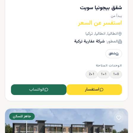
شقق بيجونيا سويت
يبدأ من
استفسر عن السعر
انطاليا, انطاليا, تركيا
المطور:
شركة عقارية تركية
شقق
الوحدات المتاحة
2+1
1+1
1+0
استفسار
الواتساب
جاهز للسكن