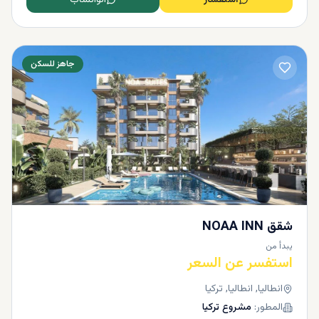
استفسار
الواتساب
جاهز للسكن
شقق NOAA INN
يبدأ من
استفسر عن السعر
انطاليا, انطاليا, تركيا
المطور:
مشروع تركيا