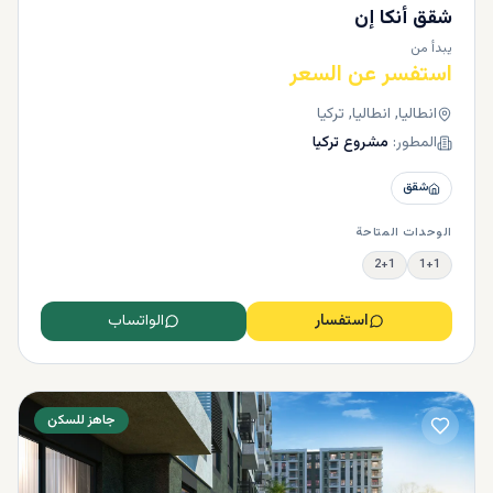
شقق أنكا إن
يبدأ من
استفسر عن السعر
انطاليا, انطاليا, تركيا
المطور:
مشروع تركيا
شقق
الوحدات المتاحة
2+1
1+1
استفسار
الواتساب
جاهز للسكن