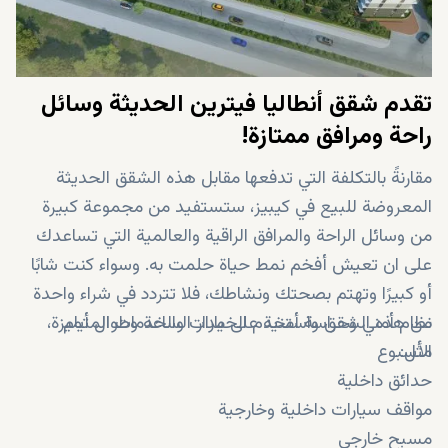
تقدم شقق أنطاليا فيترين الحديثة وسائل
راحة ومرافق ممتازة!
مقارنةً بالتكلفة التي تدفعها مقابل هذه الشقق الحديثة
المعروضة للبيع في كيبيز، ستستفيد من مجموعة كبيرة
من وسائل الراحة والمرافق الراقية والعالمية التي تساعدك
على ان تعيش أفخم نمط حياة حلمت به. وسواء كنت شابًا
أو كبيرًا وتهتم بصحتك ونشاطك، فلا تتردد في شراء واحدة
نظام أمني وحراسة أمنية على مدار الساعة وطوال أيام
من هذه الشقق واستخدم الخيارات والخدمات المتميزة،
مثل:
الأسبوع
حدائق داخلية
مواقف سيارات داخلية وخارجية
مسبح خارجي