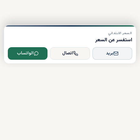
السعر الابتدائي
استفسر عن السعر
بريد
اتصال
الواتساب
Dxboffplan
موثق
مرخص
دعم على مدار الساعة