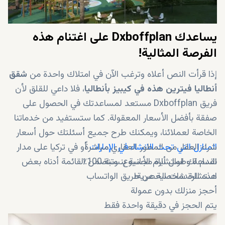
يساعدك Dxboffplan على اغتنام هذه
الفرصة المثالية!
إذا قرأت النص أعلاه وترغب الآن في امتلاك واحدة من
شقق
أنطاليا فيترين هذه في كيبيز بأنطاليا
، فلا داعي للقلق لأن
فريق Dxboffplan مستعد لمساعدتك في الحصول على
صفقة بأفضل الأسعار المعقولة. كما ستستفيد من خدماتنا
الخاصة لعملائنا، ويمكنك طرح جميع أسئلتك حول أسعار
المنازل التي تحت الانشاء في الإمارات
شراء العقار من المطور العقاري مباشرةً
أو في تركيا على مدار
نقدم لك استشارة مجانية بنسبة 100٪
الساعة وطوال أيام الأسبوع. وتتضمن القائمة أدناه بعض
هذه الخدمات الحصرية:
استشارة شخصية عن طريق الواتساب
أحجز منزلك بدون عمولة
يتم الحجز في دقيقة واحدة فقط
خدمات والتجنيس