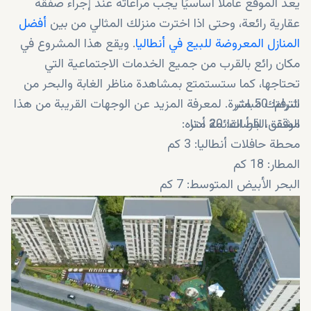
يعد الموقع عاملاً أساسيًا يجب مراعاته عند إجراء صفقة
عقارية رائعة، وحتى اذا اخترت منزلك المثالي من بين
أفضل
المنازل المعروضة للبيع في أنطاليا
. ويقع هذا المشروع في
مكان رائع بالقرب من جميع الخدمات الاجتماعية التي
تحتاجها، كما ستستمتع بمشاهدة مناظر الغابة والبحر من
الترام: 50 متر
شرفتك مباشرة. لمعرفة المزيد عن الوجهات القريبة من هذا
موقف الباصات: 20 متر
الشقق، اقرأ القائمة أدناه:
محطة حافلات أنطاليا: 3 كم
المطار: 18 كم
البحر الأبيض المتوسط: 7 كم
مركز أوزديليك للتسوق: 4 كم
جامعة أكدنيز: 5 كم
جامعة أنطاليا بيلم: 15 كم
مركز المدينة: 6 كم
حديقة الحيوانات: 2 كم