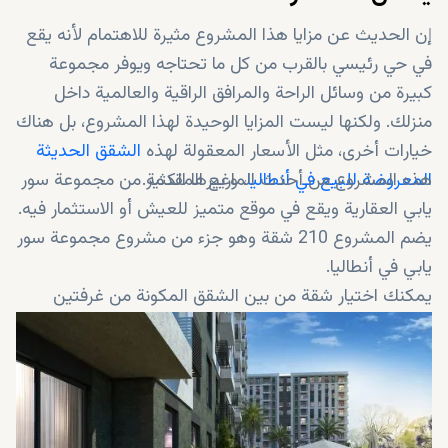
إن الحديث عن مزايا هذا المشروع مثيرة للاهتمام لأنه يقع
في حي رئيسي بالقرب من كل ما تحتاجه ويوفر مجموعة
كبيرة من وسائل الراحة والمرافق الراقية والعالمية داخل
منزلك. ولكنها ليست المزايا الوحيدة لهذا المشروع، بل هناك
خيارات أخرى، مثل الأسعار المعقولة لهذه
الشقق الحديثة
المعروضة للبيع في أنطاليا
، وغيرها الكثير.
هذه المشروع من أحدث الماريع المقدمة من مجموعة سور
يابي العقارية ويقع في موقع متميز للعيش أو الاستثمار فيه.
يضم المشروع 210 شقة وهو جزء من مشروع مجموعة سور
يابي في أنطاليا.
يمكنك اختيار شقة من بين الشقق المكونة من غرفتين
وثلاث غرف نوم.
جميع هذه الشقق قيد الإنشاء حالياً، وموعد التسليم المعلن
هو 2024.
يمكنك شراء منزل أحلامك من بين شقق هذا المشروع بدفع
50٪ دفعة أولى والباقي على أقساط سهلة لمدة 24 شهر.