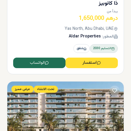
ذا كانوبيز
يبدأ من
درهم 1,650,000
Yas North, Abu Dhabi, UAE
المطور:
Aldar Properties
التسليم
2030
شقق
استفسار
الواتساب
تحت الانشاء
عرض مميز