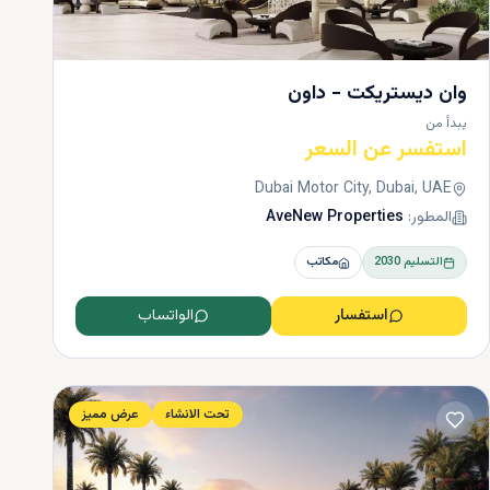
وان دیستریکت - داون
يبدأ من
استفسر عن السعر
Dubai Motor City, Dubai, UAE
المطور:
AveNew Properties
التسليم
2030
مكاتب
استفسار
الواتساب
تحت الانشاء
عرض مميز