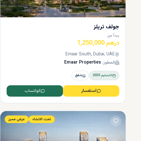
جولف تريلز
يبدأ من
درهم 1,250,000
Emaar South, Dubai, UAE
المطور:
Emaar Properties
التسليم
2030
شقق
استفسار
الواتساب
تحت الانشاء
عرض مميز