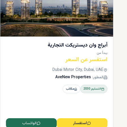
أبراج وان ديستريكت التجارية
يبدأ من
استفسر عن السعر
Dubai Motor City, Dubai, UAE
المطور:
AveNew Properties
التسليم
2030
مكاتب
استفسار
الواتساب