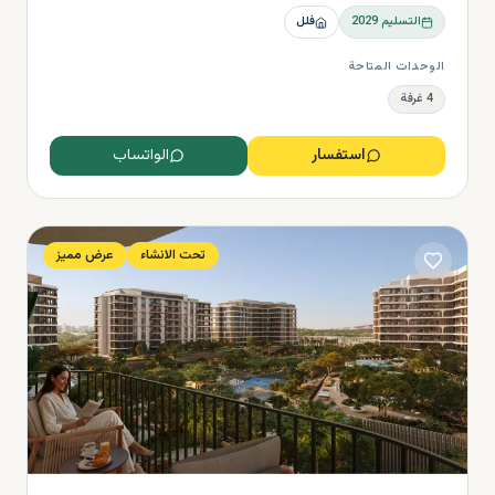
التسليم
2029
فلل
الوحدات المتاحة
4 غرفة
استفسار
الواتساب
تحت الانشاء
عرض مميز