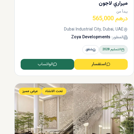
ميراري لاجون
يبدأ من
درهم 565,000
Dubai Industrial City, Dubai, UAE
المطور:
Zoya Developments
التسليم
2028
شقق
استفسار
الواتساب
تحت الانشاء
عرض مميز