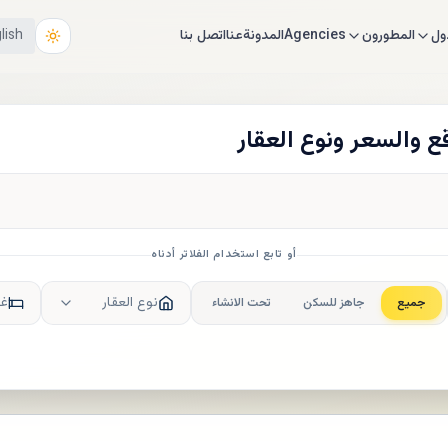
ول
المطورون
Agencies
المدونة
عنا
اتصل بنا
lish
ع والسعر ونوع العقار
أو تابع استخدام الفلاتر أدناه
نوع العقار
غر
جميع
جاهز للسكن
تحت الانشاء