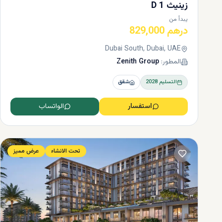
زينيث D 1
يبدأ من
درهم 829,000
Dubai South, Dubai, UAE
المطور:
Zenith Group
التسليم
2028
شقق
استفسار
الواتساب
تحت الانشاء
عرض مميز