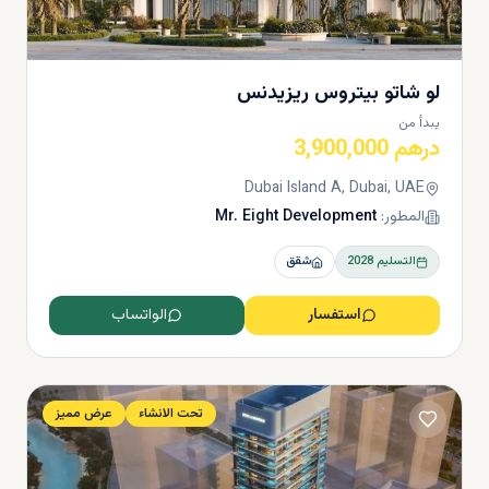
لو شاتو بيتروس ريزيدنس
يبدأ من
درهم 3,900,000
Dubai Island A, Dubai, UAE
المطور:
Mr. Eight Development
التسليم
2028
شقق
استفسار
الواتساب
تحت الانشاء
عرض مميز