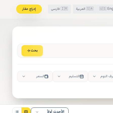
Eng
🇺🇸
🇸🇦
العربية
🇮🇷
فارسی
إدراج عقار
بحث
ف النوم
التسليم
السعر
الأحدث أولاً