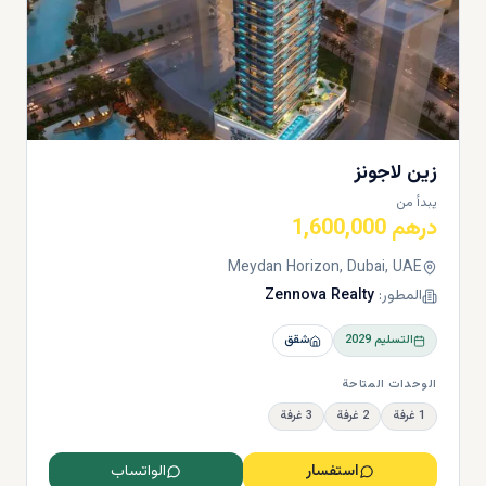
زين لاجونز
يبدأ من
درهم 1,600,000
Meydan Horizon, Dubai, UAE
المطور:
Zennova Realty
التسليم
2029
شقق
الوحدات المتاحة
1 غرفة
2 غرفة
3 غرفة
استفسار
الواتساب