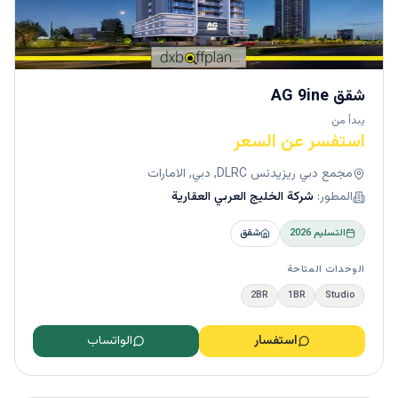
شقق AG 9ine
يبدأ من
استفسر عن السعر
مجمع دبي ريزيدنس DLRC, دبي, الامارات
المطور:
شركة الخليج العربي العقارية
التسليم
2026
شقق
الوحدات المتاحة
2BR
1BR
Studio
استفسار
الواتساب