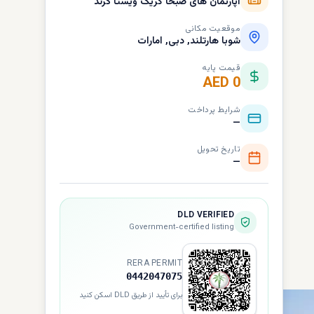
آپارتمان های صبحا کریک ویستا گرند
موقعیت مکانی
شوبا هارتلند, دبی, امارات
قیمت پایه
AED 0
شرایط پرداخت
—
تاریخ تحویل
—
DLD VERIFIED
Government-certified listing
RERA PERMIT
0442047075
برای تأیید از طریق DLD اسکن کنید