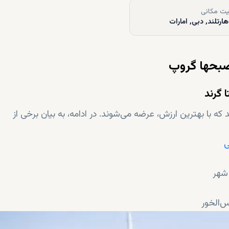
ت مکانی
ارتلند, دبی, امارات
 صبحها گروپ
 گرند
 که با بهترین ارزش، عرضه می‌شوند. در ادامه، به بیان برخی از
ی
 شهر
س‌الخور
هر دبی (
داون تاون دبی
)