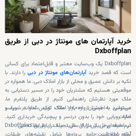
خرید آپارتمان ‌های مونتاژ در دبی از طریق
Dxboffplan
Dxboffplan یک وب‌سایت معتبر و قابل‌اعتماد برای کسانی
است که قصد خرید
آپارتمان‌های مونتاژ در دبی
را دارند. با
تکیه بر دانش عمیق و محلی از بازار املاک دبی، ما همواره در
موقعیتی هستیم که مشتریان خود را در مسیر دستیابی به
ملک مورد نظرشان راهنمایی کنیم. از طریق پلتفرم ما،
می‌توانید با اطمینان وارد بازار املاک لوکس امارات شوید و
دسترسی به بیش از ۱۰۰٬۰۰۰ ملک تایید شده در سراسر
امارات
خانه رویایی خود را بدون دردسر و پیچیدگی خریداری کنید.
تیم حرفه‌ای با بیش از ۱۶ سال تجربه در بازار املاک دبی
در ادامه، برخی از مزایای خرید ملک از طریق Dxboffplan
آورده شده است:
ارائه‌ اطلاعات جامع پروژه‌ها شامل نقشه‌های طبقات،