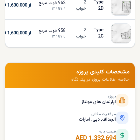
2
Type
962
فوت مربع
از AED 1,600,000
2D
خواب
m²
89.4
2
Type
958
فوت مربع
از AED 1,600,000
2C
خواب
m²
89.0
مشخصات کلیدی پروژه
خلاصه اطلاعات پروژه در یک نگاه
پروژه
آپارتمان‌ های مونتاژ
موقعیت مکانی
الجداف, دبی, امارات
قیمت پایه
AED 1,332,694