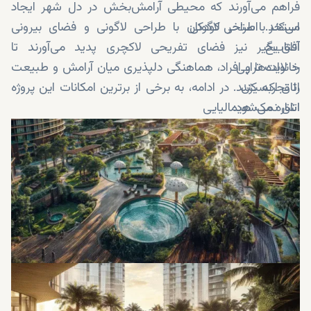
فراهم می‌آورند که محیطی آرامش‌بخش در دل شهر ایجاد
استخر با طراحی لاگونی
می‌کند. استخر کودکان با طراحی لاگونی و فضای بیرونی
اتاق یخ
آفتاب‌گیر نیز فضای تفریحی لاکچری پدید می‌آورند تا
رد لایت تراپی
خانواده‌ها و افراد، هماهنگی دلپذیری میان آرامش و طبیعت
اتاق اکسیژن
را تجربه کنند. در ادامه، به برخی از برترین امکانات این پروژه
اشاره می‌شود:
اتاق نمک هیمالیایی
کلد پلانج تراپی
سالن پیلاتس و یوگا
باشگاه ورزشی مجهز
زمین بازی کودکان
مسیرهای پیاده‌روی و دویدن
سالن کنفرانس
فضای مخصوص باربیکیو