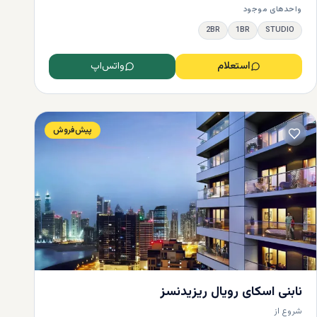
واحدهای موجود
2BR
1BR
STUDIO
استعلام
واتس‌اپ
پیش‌فروش
قیمت
برای
‌ها،
اگر
 یک ساختمان کم
متراژ بپردازید. در صورت نیاز به فضای بیشتر می‌توانید یک آپارتمان 1 خوابه با 401,000 تا
مان دو خوابه بین 751,000 تا 6,000,000
 به
نابنی اسکای رویال ریزیدنسز
مثال، می‌توانید یک پنت هاوس 5 خوابه VIP با شش
شروع از