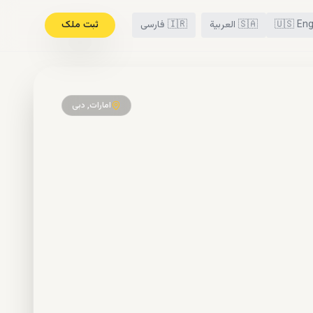
Eng
🇺🇸
🇸🇦
العربية
🇮🇷
فارسی
ثبت ملک
امارات, دبی