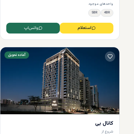
واحدهای موجود
5BR
4BR
استعلام
واتس‌اپ
آماده تحویل
قیمت خر
عامل دیگری 
آپارتمان‌های
این آپارتمان
امکانات، ش
درهم بخرید
کانال بی
شروع از
حمام در بیش از 9465 فوت مربع خر