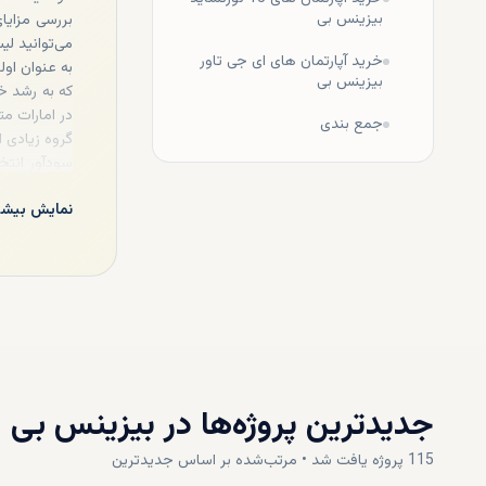
بیزینس بی
بررسی مزایای
می‌توانید لی
خرید آپارتمان های ای جی تاور
به عنوان اول
بیزینس بی
که به رشد خو
در امارات م
جمع بندی
گروه زیادی ا
سودآور انتخ
افزایش تقاضا
نمایش بیشت
به عنوان یک
بیمارستان‌ه
غذاهای محلی
سالن‌های ورز
جدیدترین پروژه‌ها در
بیزینس بی
115
پروژه
یافت شد • مرتب‌شده بر اساس
جدیدترین