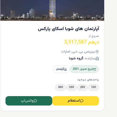
تامین نیازها
بهترین مهدک
دوست دارند 
مانند "Choithrams" و "West Zone" وجود دارد که می‌توانید هر آنچه را که می‌خواهید پیدا کنید.
آپارتمان‌ های شوبا اسکای‌ پارکس
شروع از
درهم 3,517,587
بیزینس بی, دبی, امارات
سازنده:
گروه شوبا
تاریخ تحویل
2031
آپارتمان
واحدهای موجود
4BR
3BR
2BR
1BR
استعلام
واتس‌اپ
بهترین 
اکنون که تم