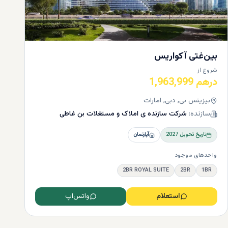
ی از
ی که
هایی
بین‌غتی آکواریس
شروع از
درهم 1,963,999
بیزینس بی, دبی, امارات
سازنده:
شرکت سازنده ی املاک و مستغلات بن غاطی
تاریخ تحویل
2027
آپارتمان
واحدهای موجود
2BR ROYAL SUITE
2BR
1BR
استعلام
واتس‌اپ
ی از