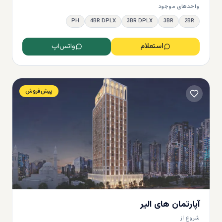
واحدهای موجود
PH
4BR DPLX
3BR DPLX
3BR
2BR
استعلام
واتس‌اپ
پیش‌فروش
ید آپارتمان در بیزنس بی دبی چقدر است؟
که همه خریداران به آن دقت می‌کنند قیمت ملک است. اگر می‌خواهید در مورد 
 موجود در بیزینس بی بدانید، ابتدا باید گفت که هیچکس نمی‌تواند قیمت دقیقی 
‌ها اعلام کند. زیرا بر اساس گزینه‌‌های مختلف مانند تعداد اتاق‌ها، متراژ آپارتمان
رکت توسعه دهنده و سایر موارد، قیمت نیز متفاوت است. اما به طور کلی 
می‌خواهید یک آپارتمان استودیو خریداری کنید، باید حداقل 333,000 درهم برای
3,223,000 درهم خریداری کنید. یا می‌توانید یک آپارت
. اما اگر تصمیم به خرید یک واحد مجلل در سطح بالاتر را دارید، حداقل
آپارتمان‌ های الیر
49,000,000 درهم نیاز دارید. به عنوان 
شروع از
یداری کنید.