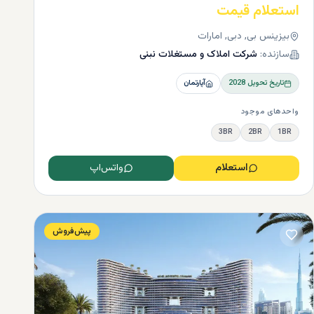
استعلام قیمت
بیزینس بی, دبی, امارات
سازنده:
شرکت املاک و مستغلات نبنی
تاریخ تحویل
2028
آپارتمان
واحدهای موجود
3BR
2BR
1BR
استعلام
واتس‌اپ
 و
پیش‌فروش
د یک
نبال
پدید
ری و