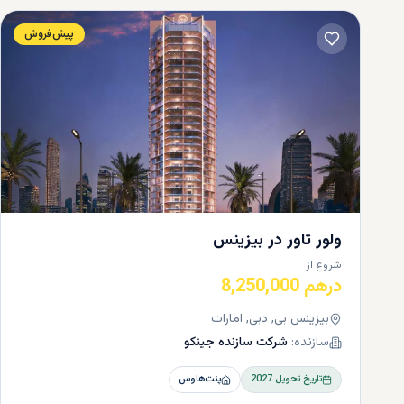
پیش‌فروش
انواع 
کدامند؟
یکی از موار
میلیون فوت م
ولور تاور در بیزینس
همانطور که م
شروع از
دفتر شما خوا
درهم 8,250,000
مجلل در بیزی
بیزینس بی, دبی, امارات
سازنده:
شرکت سازنده جینکو
تاریخ تحویل
2027
پنت‌هاوس