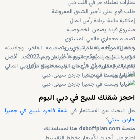
عقارات تمليك حر في قلب دبي
طلب قوي على تأجير الشقق المفروشة
إمكانية عالية لزيادة رأس المال
مشروع فريد يضمن الخصوصية
تصميم معماري عالمي المستوى
خطط تقسيط مرنة للمستثمرين
وبفضل موقعه الاستراتيجي، وتصميمه الفاخر، وجاذبيته
موعد التسليم المتوقع: الربع الأخير من عام 2027
الكبيرة للإيجار، يُعدّ مشروع "فيليا ويست" أحد أفضل
الخيارات العقارية في دبي ذات القيمة طويلة الأجل.
يقع بالقرب من مراكز الأعمال الرئيسية مثل مركز دبي المالي
العالمي ووسط المدينة
احجز شقتك للبيع في دبي اليوم
هل تبحث عن الاستثمار في
شقة فاخرة للبيع في جميرا
جاردن سيتي
؟
منصة dxboffplan.com هنا لمساعدتك
:
اطلع على أحدث الأسعار وخطط التقسيط