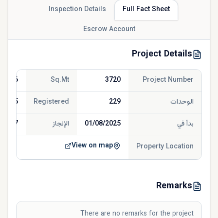
Inspection Details
Full Fact Sheet
Escrow Account
Project Details
390.46
Sq.Mt
3720
Project Number
الوحدات
229
Registered
/2025
بدأ في
01/08/2025
الإنجاز
/2027
View on map
Property Location
Remarks
There are no remarks for the project