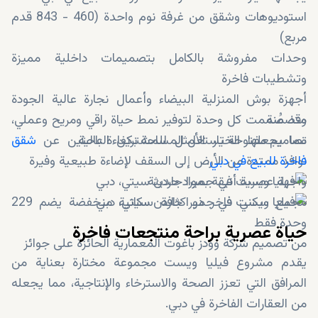
استوديوهات وشقق من غرفة نوم واحدة (460 - 843 قدم
مربع)
وحدات مفروشة بالكامل بتصميمات داخلية مميزة
وتشطيبات فاخرة
أجهزة بوش المنزلية البيضاء وأعمال نجارة عالية الجودة
متضمنة
وقد صُممت كل وحدة لتوفير نمط حياة راقي ومريح وعملي،
تصاميم مفتوحة تستغل المساحة بكفاءة عالية
مما يجعلها الخيار الأمثل للمشترين الباحثين عن
شقق
فاخرة للبيع في دبي
.
نوافذ ممتدة من الأرض إلى السقف لإضاءة طبيعية وفيرة
واجهة عصرية أنيقة بمواد حديثة
مجمع سكني فاخر ذو كثافة سكانية منخفضة يضم 229
وحدة فقط
حياة عصرية براحة منتجعات فاخرة
من تصميم شركة وودز باغوت المعمارية الحائزة على جوائز
يقدم مشروع فيليا ويست مجموعة مختارة بعناية من
المرافق التي تعزز الصحة والاسترخاء والإنتاجية، مما يجعله
من العقارات الفاخرة في دبي.