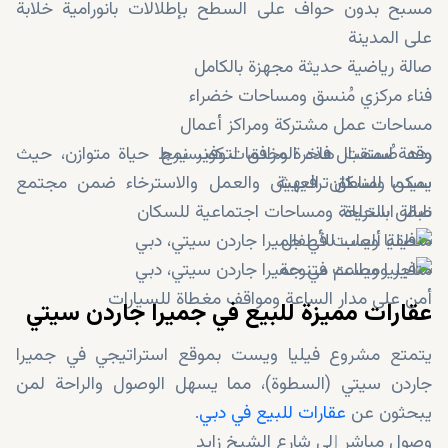
مسبح بدون حواف على السطح بإطلالات بانورامية خلابة
على المدينة
صالة رياضية حديثة مجهزة بالكامل
فناء مركزي مُنسق ومساحات خضراء
مساحات عمل مشتركة ومراكز أعمال
ردهة استقبال فاخرة وخدمات كونسيرج
وقد صُممت هذه المرافق لتوفير نمط حياة متوازن، حيث
سينما ومناطق ترفيهية
يمكن للسكان العيش والعمل والاسترخاء ضمن مجتمع
نابض بالحياة.
صالة استراحة ومساحات اجتماعية للسكان
منطقة ألعاب للأطفال
متاجر ومطاعم متنوعة
أمن على مدار الساعة ومواقف مغطاة للسيارات
عقارات مميزة للبيع في جميرا جاردن سيتي
يتمتع مشروع فيليا ويست بموقع استراتيجي في جميرا
جاردن سيتي (السطوة)، مما يسهل الوصول والراحة لمن
يبحثون عن
عقارات للبيع في دبي
.
وصول مباشر إلى شارع الشيخ زايد