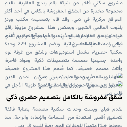
مشروع سكني فاخر من شركة بالم ريدج العقارية، يقدم
مجموعة مختارة من الشقق المفروشة بالكامل في أحد أكثر
المواقع مركزية في دبي. وقد قام بتصميمه مكتب وودز
باغوت العالمي الشهير، ويعكس هذا المشروع مزيجًا راقيًا
من الهندسة المعمارية الحديثة والعملية والتصميم الذي
للباحثين عن عقارات للبيع في دبي في موقع مركزي، تُقدم
يراعي نمط الحياة العصري.
فيليا ويست فرصة استثنائية. ويضم المشروع 229 وحدة
سكنية حصرية، تشمل استوديوهات وشقق من غرفة نوم
واحدة، جميعها مصممة بتخطيطات ذكية، ومواد فاخرة،
وأثاث مصمم خصيصًا. كما صُمم هذا المشروع خصيصًا
للمهنيين العصريين والمستثمرين وسكان المدن الذين
يبحثون عن سهولة الوصول والراحة والقيمة طويلة الأجل في
قلب دبي.
شقق مفروشة بالكامل بتصميم حضري ذكي
تقدم فيليا ويست وحدات سكنية مصممة بعناية فائقة
لتحقيق أقصى استفادة من المساحة والإضاءة والراحة، مما
يجعلها خيارًا متميزًا للعقارات المعروضة للبيع في دبي.