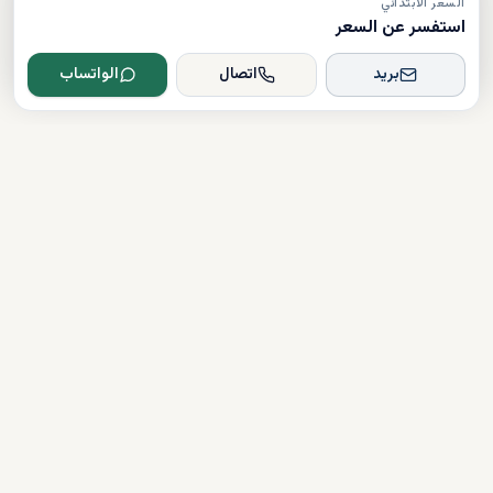
السعر الابتدائي
استفسر عن السعر
بريد
اتصال
الواتساب
Dxboffplan
موثق
مرخص
دعم على مدار الساعة
روابط سريعة
شراء العقارات