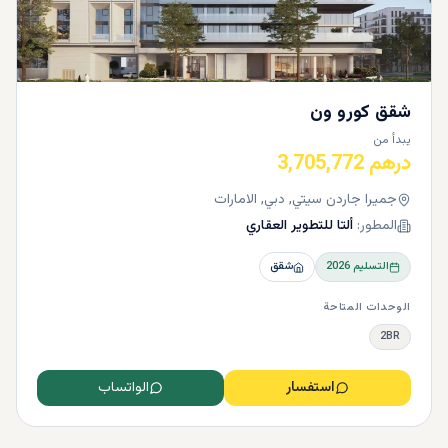
شقق كورو ون
يبدأ من
درهم 3,705,772
جميرا جاردن سيتي, دبي, الامارات
المطور:
ألتا للتطوير العقاري
التسليم
2026
شقق
الوحدات المتاحة
2BR
استفسار
الواتساب