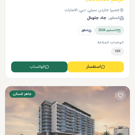
جميرا جاردن سيتي, دبي, الامارات
المطور:
جاد جلوبال
التسليم
2026
شقق
الوحدات المتاحة
1BR
استفسار
الواتساب
جاهز للسكن