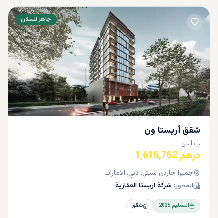
جاهز للسكن
شقق أريستا ون
يبدأ من
درهم 1,616,762
جميرا جاردن سيتي, دبي, الامارات
المطور:
شركة اريستا العقارية
التسليم
2025
شقق