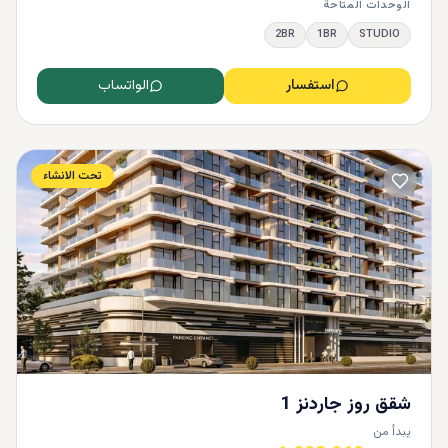
الوحدات المتاحة
2BR
1BR
STUDIO
استفسار
الواتساب
تحت الانشاء
شقق روز جاردنز 1
يبدأ من