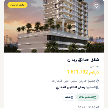
تحت الانشاء
شقق حدائق ربدان
يبدأ من
درهم 1,611,792
جميرا جاردن سيتي, دبي, الامارات
المطور:
ربدان للتطوير العقاري
التسليم
2027
شقق
الوحدات المتاحة