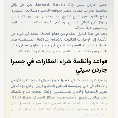
جميرا جاردن سيتي Jumeirah Garden City هي حي راقي
بتخطيط عمراني عصري. يتميز بموقعه المميز ومشاريعه الشهيرة.
ويقع بالقرب من شارع الشيخ زايد، ويفصل بين داون تاون دبي
ومركز دبي المالي العالمي. وستبقى قيمة استثمارك هنا عالية،
وستعيش حياةً مترفة.
وهنا في هذا الدليل المقدم من Dxboffplan، نحدد كل شيء من
الأسعار إلى الإجراءات القانونية بالإضافة إلى الآفاق المستقبلية فيما
يتعلق
بالعقارات المعروضة للبيع في جميرا جاردن سيتي
حتى
تتمكن من اتخاذ القرار المناسب لاسلوب حياتك وكذلك استثمارك.
قواعد وأنظمة شراء العقارات في جميرا
جاردن سيتي
يخضع شراء العقارات في جميرا جاردن سيتي للوائح دائرة الأراضي
والأملاك في دبي ومؤسسة التنظيم العقاري (ريرا)، والتي تهدف إلى
تعزيز الشفافية والأمان للمستثمرين. ويُعدّ المجمع متاح للتملك
الحر، وبالتالي يتمتع الأجانب بحرية امتلاك المساكن بتملك 100%.
وعند شراء عقار، يُطلب منك تقديم هوية سارية المفعول مثل
جواز السفر، ومذكرة تفاهم، وأحيانًا إثبات امتلاك أموال. تتضمن
الإجراءات ما يلي: