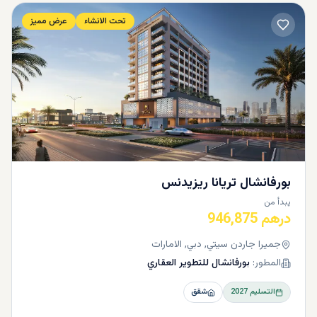
تحت الانشاء
عرض مميز
بورفانشال تريانا ريزيدنس
يبدأ من
درهم 946,875
جميرا جاردن سيتي, دبي, الامارات
المطور:
بورفانشال للتطوير العقاري
التسليم
2027
شقق