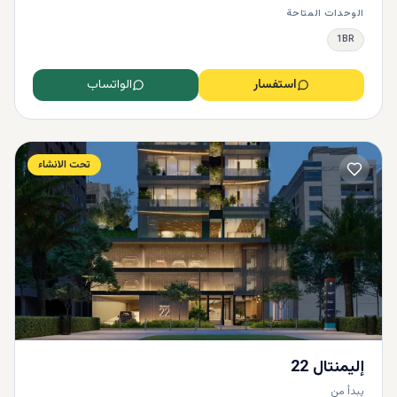
الوحدات المتاحة
1BR
استفسار
الواتساب
تحت الانشاء
إليمنتال 22
يبدأ من