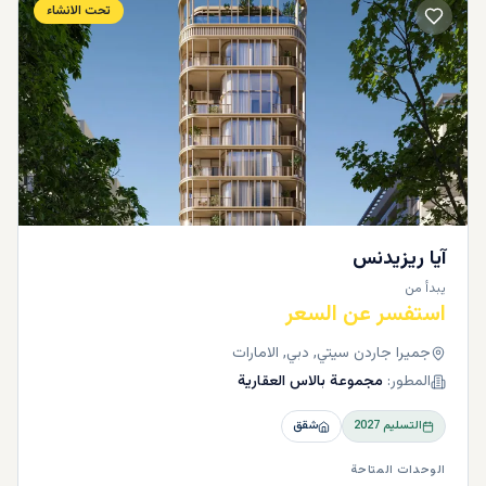
تحت الانشاء
آيا ريزيدنس
يبدأ من
استفسر عن السعر
جميرا جاردن سيتي, دبي, الامارات
المطور:
مجموعة بالاس العقارية
التسليم
2027
شقق
الوحدات المتاحة