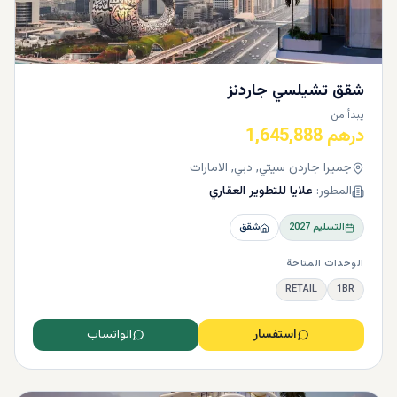
شقق تشيلسي جاردنز
يبدأ من
درهم 1,645,888
جميرا جاردن سيتي, دبي, الامارات
المطور:
علايا للتطوير العقاري
التسليم
2027
شقق
الوحدات المتاحة
RETAIL
1BR
استفسار
الواتساب