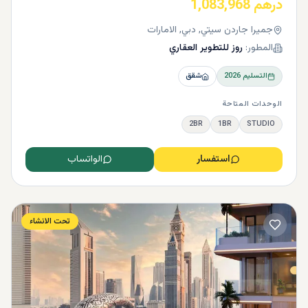
درهم 1,083,968
جميرا جاردن سيتي, دبي, الامارات
المطور:
روز للتطوير العقاري
التسليم
2026
شقق
الوحدات المتاحة
2BR
1BR
STUDIO
استفسار
الواتساب
تحت الانشاء