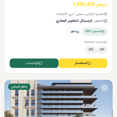
درهم 1,896,455
جميرا جاردن سيتي, دبي, الامارات
المطور:
إليمينتال للتطوير العقاري
التسليم
2027
شقق
الوحدات المتاحة
2BR
1BR
استفسار
الواتساب
جاهز للسكن