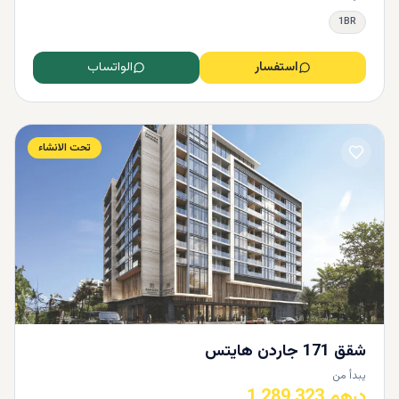
1BR
استفسار
الواتساب
تحت الانشاء
شقق 171 جاردن هايتس
يبدأ من
درهم 1,289,323