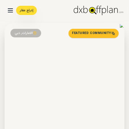
إدراج عقار
الامارات, دبي
FEATURED COMMUNITY