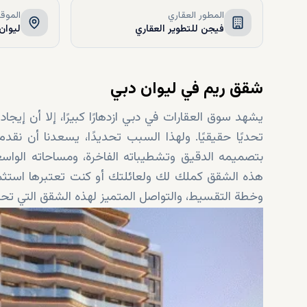
المطور العقاري
الموق
فيجن للتطوير العقاري
لیوان,
شقق ريم في ليوان دبي
يشهد سوق العقارات في دبي ازدهارًا كبيرًا، إلا أن إيج
تحديًا حقيقيًا. ولهذا السبب تحديدًا، يسعدنا أن نق
بتصميمه الدقيق وتشطيباته الفاخرة، ومساحاته الواسع
هذه الشقق كملك لك ولعائلتك أو كنت تعتبرها استثما
وخطة التقسيط، والتواصل المتميز لهذه الشقق التي تحت