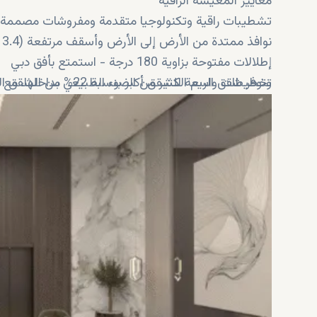
معايير المعيشة الراقية
تشطيبات راقية وتكنولوجيا متقدمة ومفروشات مصممة 
نوافذ ممتدة من الأرض إلى الأرض وأسقف مرتفعة (3.4 متر)
إطلالات مفتوحة بزاوية 180 درجة - استمتع بأفق دبي
تخطيطات واسعة للشقق أكبر بنسبة 22% من الشقق المتوسطة
وتوفر شقق الريم الكثير من الضوء الطبيعي بداخلها، مع ت
ردهة وممرات مبلطة بشكل معقد
غرفة معيشة مفروشة بالكامل لتناول الطعام مع أفراد الأ
مطور ذو سمعة طيبة - تتمتع شركة فيجن بسجل حافل 
نظام مراقبة جودة الهواء - للعناية بصحتك
خدمة الكونسيرج - الاهتمام بكل احتياجاتك
خدمة تنظيف المنازل حسب الطلب - تجسيد للراحة
رعاية نهارية عند الطلب - بيئة رعاية لأطفالك الصغار
خطة تقسيط مرنة - تجعل الدخول إلى السوق أسهل
موقع يوفر عوائد كبيرة - نسبة لارتفاع أسعار العقارات في
مشروع استثماري ذكي - رائع للتأجير والقيمة طويلة الأ
الاستدامة - يتم تسليط الضوء على الحفاظ على الطاقة 