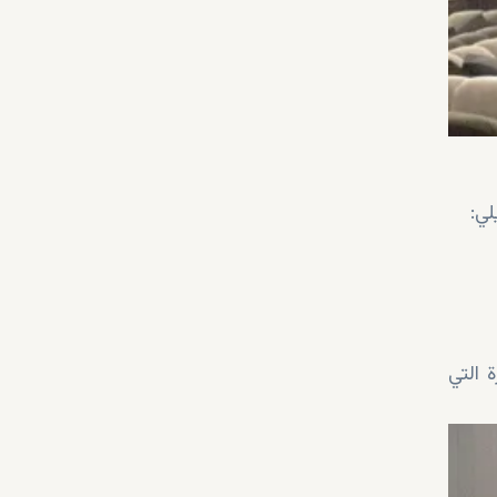
لي:
 التي