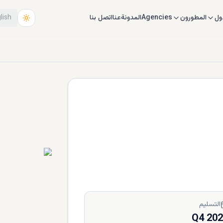
ول
المطورون
Agencies
المدونة
عنا
اتصل بنا
lish
التسليم
Q4 20