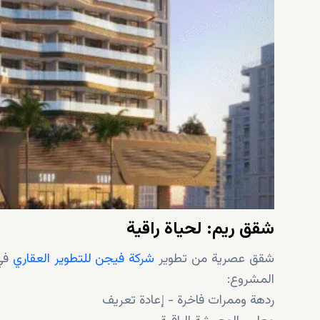
شقق ريم: لحياة راقية
شقق عصرية من تطوير
شركة فيجن للتطوير العقاري
في 
المشروع:
ردهة وممرات فاخرة - إعادة تعريف