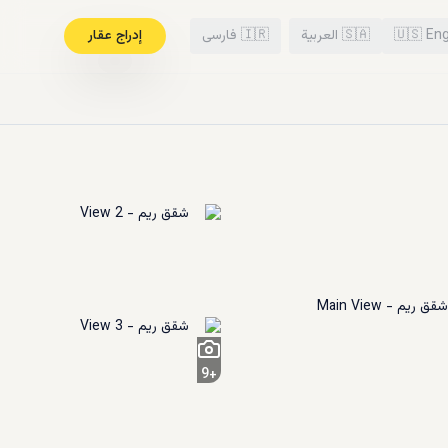
Eng
🇺🇸
🇸🇦
العربية
🇮🇷
فارسی
إدراج عقار
9
+