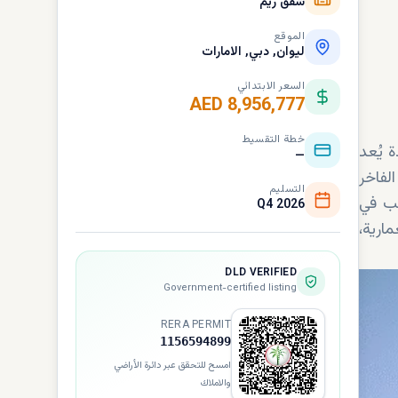
شقق ريم
الموقع
لیوان, دبي, الامارات
السعر الابتدائي
AED 8,956,777
خطة التقسيط
 يُعد
—
لفاخر
التسليم
غب في
Q4 2026
ارية،
DLD VERIFIED
Government-certified listing
RERA PERMIT
1156594899
امسح للتحقق عبر دائرة الأراضي
والاملاك