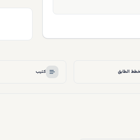
طط الطابق
كتيب