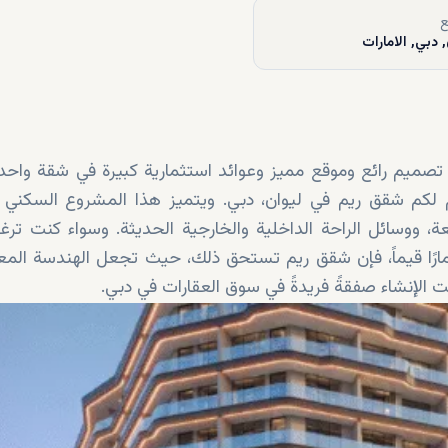
ع
 دبي, الامارات
اد تصميم رائع وموقع مميز وعوائد استثمارية كبيرة في شقة واحدة
دم لكم شقق ريم في ليوان، دبي. ويتميز هذا المشروع السكني ا
ة، ووسائل الراحة الداخلية والخارجية الحديثة. وسواء كنت تر
رًا قيماً، فإن شقق ريم تستحق ذلك، حيث تجعل الهندسة المعم
 الإنشاء صفقةً فريدةً في سوق العقارات في دبي.