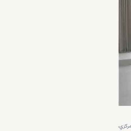
ركزي،