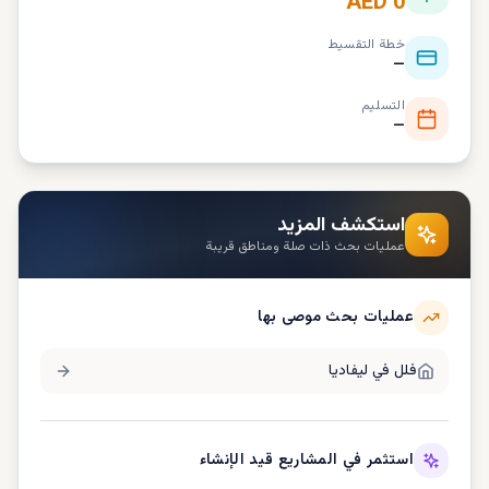
AED 0
خطة التقسيط
—
التسليم
—
استكشف المزيد
عمليات بحث ذات صلة ومناطق قريبة
عمليات بحث موصى بها
فلل في
ليفاديا
استثمر في المشاريع قيد الإنشاء