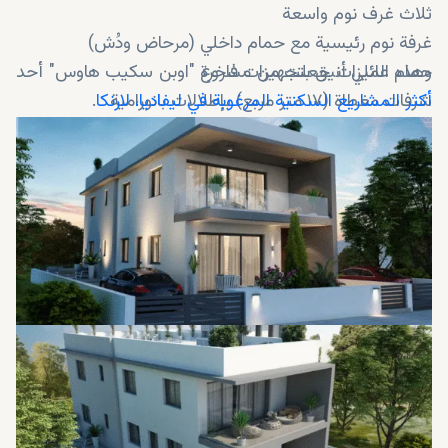
ثلاث غرف نوم واسعة
غرفة نوم رئيسية مع حمام داخلي (مرحاض ودُش)
حمام عائلي أنيق بتجهيزات فاخرة
وهذه الميزات جعلت من مشروع "اوبن سكيب هاوس" أحد
شرفات مغطاة (١٧ متر مربع) بإطلالات بانورامية
أكثر المشاريع السكنية المرغوبة في ليفاديا، لارنكا
.
إطلالات بحرية كاملة من غرف المعيشة وحديقة السطح
بلاط أوروبي فاخر وأرضيات باركيه
عزل حراري موفر للطاقة ونوافذ زجاجية مزدوجة
مطابخ عصرية مصممة خصيصًا على يد نجارين محليين
محترفين