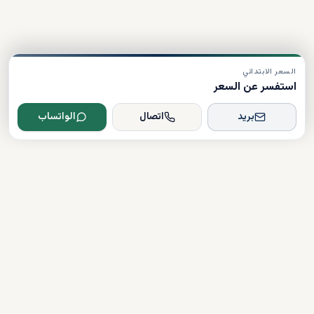
السعر الابتدائي
استفسر عن السعر
بريد
اتصال
الواتساب
Dxboffplan
موثق
مرخص
دعم على مدار الساعة