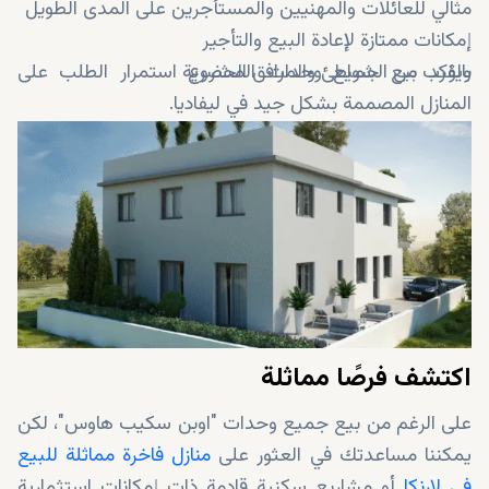
مثالي للعائلات والمهنيين والمستأجرين على المدى الطويل
إمكانات ممتازة لإعادة البيع والتأجير
بالقرب من الشواطئ والمرافق الحضرية
ويؤكد بيع جميع وحدات المشروع استمرار الطلب على
المنازل المصممة بشكل جيد في ليفاديا.
اكتشف فرصًا مماثلة
على الرغم من بيع جميع وحدات "اوبن سكيب هاوس"، لكن
يمكننا مساعدتك في العثور على
منازل فاخرة مماثلة للبيع
في لارنكا
أو مشاريع سكنية قادمة ذات إمكانات استثمارية