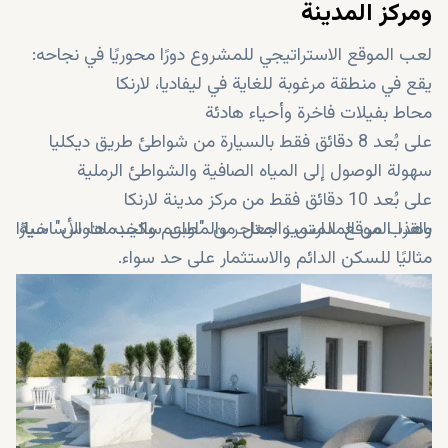
ومركز المدينة
لعب الموقع الاستراتيجي للمشروع دورًا محوريًا في نجاحه:
يقع في منطقة مرغوبة للغاية في ليفاديا، لارنكا
محاط بفيلات فاخرة وأحياء هادئة
على بُعد 8 دقائق فقط بالسيارة من شواطئ طريق ديكليا
سهولة الوصول إلى المياه الصافية والشواطئ الرملية
على بُعد 10 دقائق فقط من مركز مدينة لارنكا
بالقرب من المدارس والمتاجر والمطاعم والخدمات الأساسية
وهذا الموقع المتميز جعل من "اوبن سكيب هاوس" خيارًا
مثاليًا للسكن الدائم والاستثمار على حد سواء.