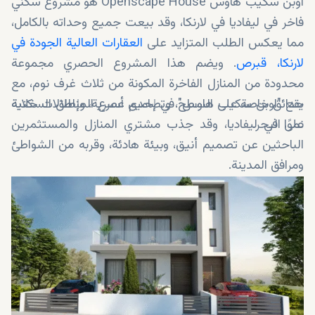
اوبن سكيب هاوس Openscape House هو مشروع سكني
فاخر في ليفاديا في لارنكا، وقد بيعت جميع وحداته بالكامل،
مما يعكس الطلب المتزايد على
العقارات العالية الجودة في
لارنكا، قبرص
. ويضم هذا المشروع الحصري مجموعة
محدودة من المنازل الفاخرة المكونة من ثلاث غرف نوم، مع
حدائق خاصة على السطح، وتصاميم عصرية، وإطلالات خلابة
يقع "اوبن سكيب هاوس" في إحدى أسرع المناطق السكنية
على البحر.
نموًا في ليفاديا، وقد جذب مشتري المنازل والمستثمرين
الباحثين عن تصميم أنيق، وبيئة هادئة، وقربه من الشواطئ
ومرافق المدينة.