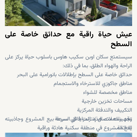
عيش حياة راقية مع حدائق خاصة على
السطح
سيستمتع سكان اوبن سكيب هاوس باسلوب حياة يركز على
الراحة والهواء الطلق، بما في ذلك:
حدائق خاصة على السطح بإطلالات بانورامية على البحر
مناطق جاكوزي للاسترخاء والاستجمام
مناطق مخصصة للشواء
مساحات تخزين خارجية
التكييف والتدفئة المركزية
تجهيزات لاتصال إنترنت فائق السرعة
وقد ساهمت هذه المزايا في سرعة بيع المشروع وجاذبيته
الدائمة.
يقع المشروع في منطقة سكنية هادئة وراقية