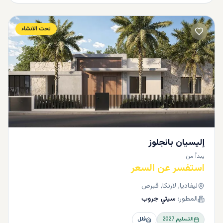
تحت الانشاء
إليسيان بانجلوز
يبدأ من
استفسر عن السعر
ليفاديا, لارنكا, قبرص
المطور:
سيتي جروب
التسليم
2027
فلل