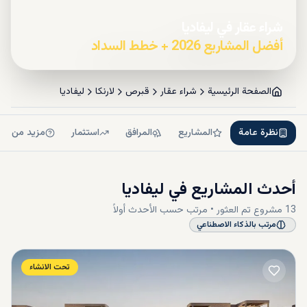
شراء عقار في ليفاديا
أفضل المشاريع 2026 + خطط السداد
الصفحة الرئيسية
شراء عقار
قبرص
لارنكا
ليفاديا
نظرة عامة
المشاريع
المرافق
استثمار
مزيد من ال
أحدث المشاريع في
ليفاديا
13
مشروع
تم العثور • مرتب حسب
الأحدث أولاً
مرتب بالذكاء الاصطناعي
تحت الانشاء