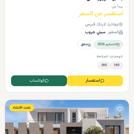
يبدأ من
استفسر عن السعر
ليفاديا, لارنكا, قبرص
المطور:
سيتي جروب
التسليم
2026
شقق
الوحدات المتاحة
2BR
1BR
استفسار
الواتساب
تحت الانشاء