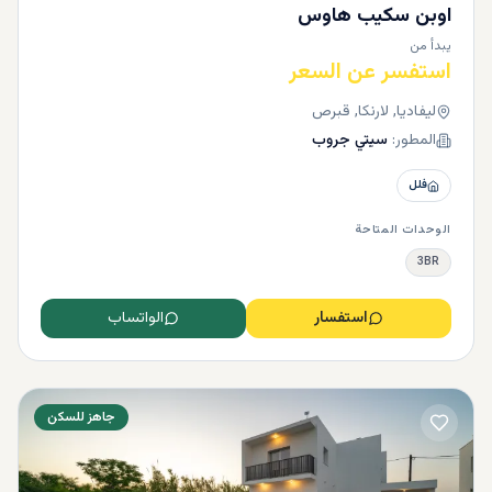
اوبن سكيب هاوس
يبدأ من
استفسر عن السعر
ليفاديا, لارنكا, قبرص
المطور:
سيتي جروب
فلل
الوحدات المتاحة
3BR
استفسار
الواتساب
جاهز للسكن