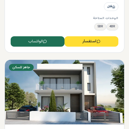
فلل
الوحدات المتاحة
5BR
4BR
استفسار
الواتساب
جاهز للسكن