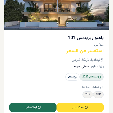
بامبو ريزيدنس 101
يبدأ من
استفسر عن السعر
ليفاديا, لارنكا, قبرص
المطور:
سيتي جروب
التسليم
2027
شقق
الوحدات المتاحة
2BR
1BR
استفسار
الواتساب