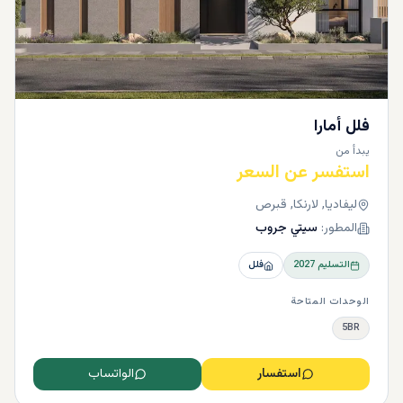
فلل أمارا
يبدأ من
استفسر عن السعر
ليفاديا, لارنكا, قبرص
المطور:
سيتي جروب
التسليم
2027
فلل
الوحدات المتاحة
5BR
استفسار
الواتساب