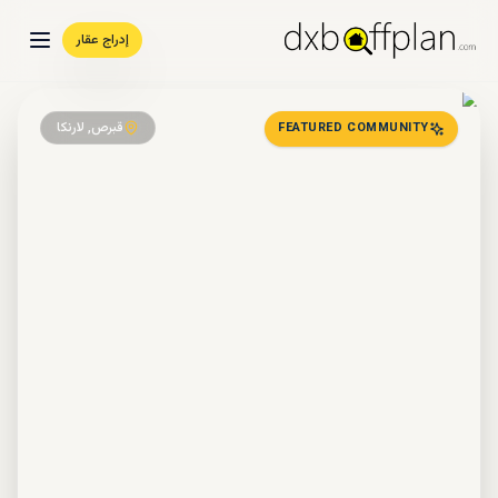
إدراج عقار
قبرص, لارنكا
FEATURED COMMUNITY