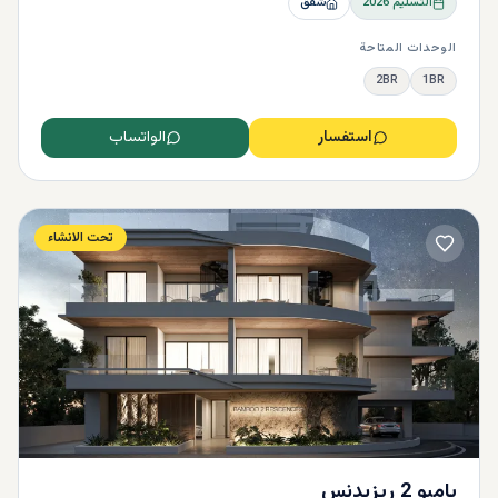
التسليم
2026
شقق
الوحدات المتاحة
2BR
1BR
استفسار
الواتساب
تحت الانشاء
بامبو 2 ريزيدنس