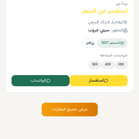
يبدأ من
استفسر عن السعر
ليفاديا, لارنكا, قبرص
المطور:
سيتي جروب
التسليم
2027
فلل
الوحدات المتاحة
5BR
4BR
3BR
استفسار
الواتساب
عرض جميع العقارات