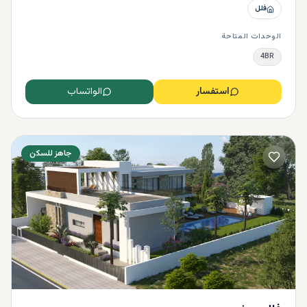
فلل
الوحدات المتاحة
4BR
استفسار
الواتساب
جاهز للسكن