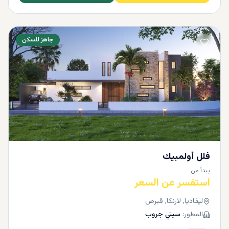
جاهز للسكن
فلل أولمبيك
يبدأ من
استفسر عن السعر
ليفاديا, لارنكا, قبرص
المطور:
سيتي جروب