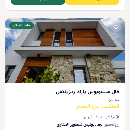
جاهز للسكن
فلل ميسويوس بارك ريزيدنس
يبدأ من
استفسر عن السعر
ليفاديا, لارنكا, قبرص
المطور:
ليفاديوتيس للتطوير العقاري