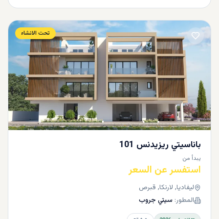
تحت الانشاء
باناسيتي ريزيدنس 101
يبدأ من
استفسر عن السعر
ليفاديا, لارنكا, قبرص
المطور:
سيتي جروب