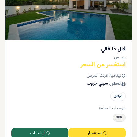
فلل ذا فالي
يبدأ من
استفسر عن السعر
ليفاديا, لارنكا, قبرص
المطور:
سيتي جروب
فلل
الوحدات المتاحة
3BR
استفسار
الواتساب