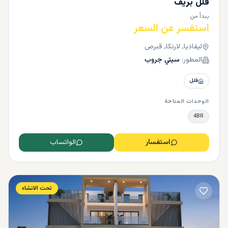
فلل بريف
يبدأ من
استفسر عن السعر
ليفاديا, لارنكا, قبرص
المطور:
سيتي جروب
فلل
الوحدات المتاحة
4BR
استفسار
الواتساب
تحت الانشاء