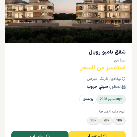
شقق بامبو رويال
يبدأ من
استفسر عن السعر
ليفاديا, لارنكا, قبرص
المطور:
سيتي جروب
التسليم
2028
شقق
الوحدات المتاحة
3BR
2BR
1BR
استفسار
الواتساب