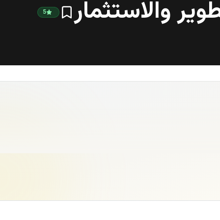
ير والاستثمار
5