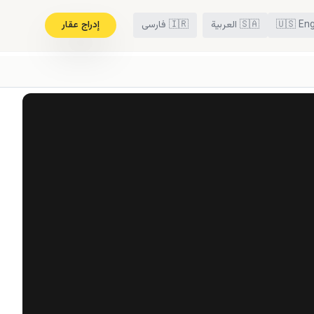
Eng
🇺🇸
🇸🇦
العربية
🇮🇷
فارسی
إدراج عقار