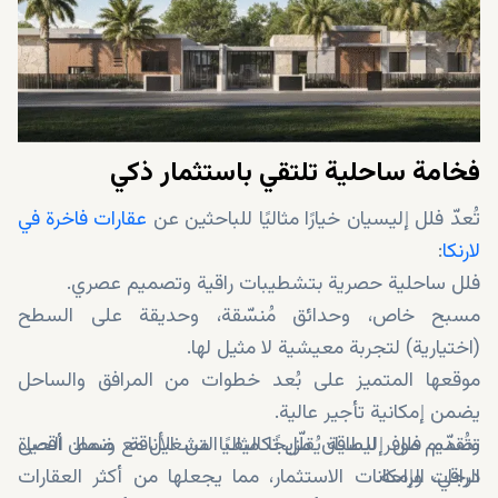
فخامة ساحلية تلتقي باستثمار ذكي
تُعدّ فلل إليسيان خيارًا مثاليًا للباحثين عن
عقارات فاخرة في
لارنكا
:
فلل ساحلية حصرية بتشطيبات راقية وتصميم عصري.
مسبح خاص، وحدائق مُنسّقة، وحديقة على السطح
(اختيارية) لتجربة معيشية لا مثيل لها.
موقعها المتميز على بُعد خطوات من المرافق والساحل
يضمن إمكانية تأجير عالية.
تصميم موفر للطاقة يُقلّل تكاليف التشغيل مع ضمان أقصى
وتُقدّم فلل إليسيان مزيجًا مثاليًا من الأناقة، ونمط الحياة
درجات الراحة.
الراقي، وإمكانات الاستثمار، مما يجعلها من أكثر العقارات