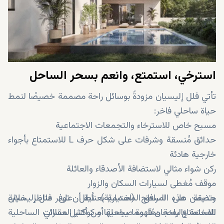
توفير خدمة إنترنت فائق السرعة وتكييف لراحة عصرية.
حديقة على السطح (اختيارية) للاستمتاع بالخصوصية في
الهواء الطلق وإطلالات بانورامية خلابة.
استرخي، استمتع، وانعم بسحر الساحل
تأتي فلل إليسيان مزودةً بوسائل راحة مصممة خصيصًا لنمط
حياة ساحلي فاخر:
مسبح خاص للاسترخاء والتجمعات الاجتماعية
حدائق مُنسقة وشرفات على شكل حرف L للاستمتاع بأجواء
خارجية هادئة
ركن شواء مثالي لاستضافة الأصدقاء والعائلة
موقف مُغطى لسيارات السكان والزوار
حديقة على السطح (اختيارية) تُطل على مناظر خلابة
وتضمن هذه المرافق المصممة بعناية أن توفر فلل إليسيان
للاستمتاع بفنجان قهوة صباحية أو كوكتيل مسائي
الفخامة والراحة معًا، مما يجعلها من أكثر العقارات الساحلية