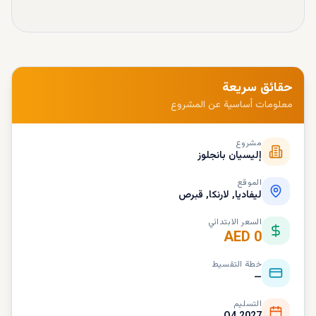
حقائق سريعة
معلومات أساسية عن المشروع
مشروع
إليسيان بانجلوز
الموقع
ليفاديا, لارنكا, قبرص
السعر الابتدائي
AED 0
خطة التقسيط
—
التسليم