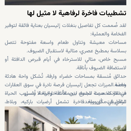
تشطيبات فاخرة لرفاهية لا مثيل لها
لقد صُممت كل تفاصيل بنغلات إليسيان بعناية فائقة لتوفير
الفخامة والعملية:
مساحات معيشة وتناول طعام واسعة مفتوحة تتصل
بسلاسة بمطبخ عصري، مثالية لاستقبال الضيوف.
مسبح خاص، مثالي للاسترخاء في أيام قبرص الدافئة أو
لاستضافة الضيوف بأناقة.
حدائق مُنسقة بمساحات خضراء وارفة، تُشكل واحة هادئة
خاصة.
وهذه الميزات تجعل إليسيان فرصة نادرة في سوق العقارات
منطقة مخصصة للشواء لتجمعات خارجية لا تُنسى.
في لارنكا، حيث تجمع بين الأناقة والراحة واسلوب الحياة
الراقي في مكان واحد.
تشطيبات أوروبية فاخرة تشمل أرضيات باركيه، وبلاط،
وأدوات صحية فاخرة.
موقف مُغطى للسيارات لراحة وأمان الجميع.
تصميم موفر للطاقة مع عزل عالي الجودة ونوافذ عصرية.