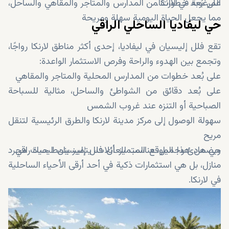
المرغوبة في لارنكا.
على بُعد خطوات من المدارس والمتاجر والمقاهي والساحل،
مما يجعل الحياة اليومية سهلة ومريحة
حي ليفاديا الساحلي الراقي
تقع فلل إليسيان في ليفاديا، إحدى أكثر مناطق لارنكا رواجًا،
وتجمع بين الهدوء والراحة وفرص الاستثمار الواعدة:
على بُعد خطوات من المدارس المحلية والمتاجر والمقاهي
على بُعد دقائق من الشواطئ والساحل، مثالية للسباحة
الصباحية أو التنزه عند غروب الشمس
سهولة الوصول إلى مركز مدينة لارنكا والطرق الرئيسية لتنقل
مريح
حي هادئ وجميل، مناسب للعائلات، يتميز بنمط حياة راقي
ويضمن هذا الموقع المتميز أن فلل إليسيان ليست مجرد
منازل، بل هي استثمارات ذكية في أحد أرقى الأحياء الساحلية
في لارنكا.