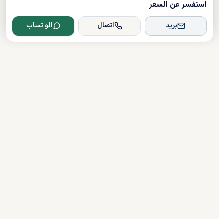
استفسر عن السعر
بريد
اتصال
الواتساب
Dxboffplan
موثق
مرخص
دعم على مدار الساعة
روابط سريعة
شراء العقارات
آخر الأخبار