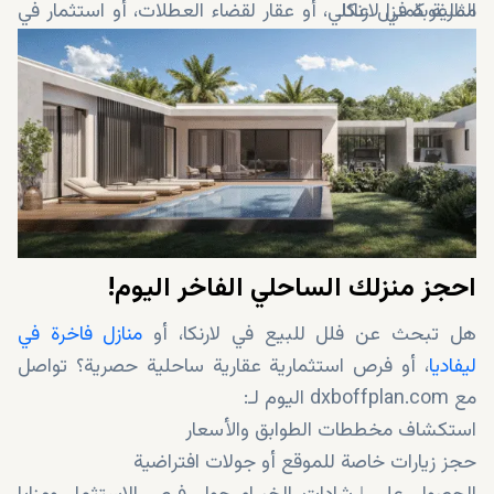
المرغوبة في لارنكا.
مثالية كمنزل عائلي، أو عقار لقضاء العطلات، أو استثمار في
سوق العقارات المتنامي في لارنكا.
احجز منزلك الساحلي الفاخر اليوم!
هل تبحث عن فلل للبيع في لارنكا، أو
منازل فاخرة في
ليفاديا
، أو فرص استثمارية عقارية ساحلية حصرية؟ تواصل
مع dxboffplan.com اليوم لـ:
استكشاف مخططات الطوابق والأسعار
حجز زيارات خاصة للموقع أو جولات افتراضية