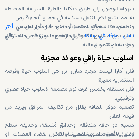
الخدمات اليومية
سهولة الوصول إلى طريق ديكليا والطرق السريعة المحيطة
به، مما يتيح لكم التنقل بسلاسة في جميع أنحاء قبرص
منطقة سكنية هادئة محاطة بالخضرة والجمال الطبيعي
ويضمن هذا الموقع المتميز أن تكون فلل أمارا من بين
أكثر
الفلل رواجًا في لارنكا
بالقرب من مشاريع التطوير الجارية، مما يعزز فرص الاستثمار
، فهي تجمع بين نمط حياة راقي
على المدى الطويل
وجاذبية استثمارية عالية.
اسلوب حياة راقي وعوائد مجزية
فلل أمارا ليست مجرد منازل، بل هي اسلوب حياة وفرصة
استثمارية مميزة:
فلل مستقلة بخمس غرف نوم مصممة لاسلوب حياة عصري
وترفيهي.
تصميم موفر للطاقة يقلل من تكاليف المرافق ويزيد من
قيمة العقار.
مسبح ذو حافة متدفقة، وحدائق مُنسقة، وحديقة سطح
اختيارية تُعزز مستوى المعيشة الفاخر.
وسواءً للاستخدام الشخصي، أو كمنزل لقضاء العطلات، أو