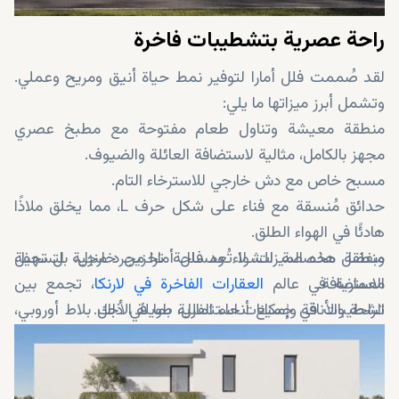
راحة عصرية بتشطيبات فاخرة
لقد صُممت فلل أمارا لتوفير نمط حياة أنيق ومريح وعملي.
وتشمل أبرز ميزاتها ما يلي:
منطقة معيشة وتناول طعام مفتوحة مع مطبخ عصري
مجهز بالكامل، مثالية لاستضافة العائلة والضيوف.
مسبح خاص مع دش خارجي للاسترخاء التام.
حدائق مُنسقة مع فناء على شكل حرف L، مما يخلق ملاذًا
هادئًا في الهواء الطلق.
منطقة مخصصة للشواء ومساحة تخزين خارجية لتسهيل
وبفضل هذه الميزات، لا تُعد فلل أمارا مجرد منزل، بل تحفة
الاستضافة.
معمارية في عالم
العقارات الفاخرة في لارنكا
، تجمع بين
الراحة والأناقة وإمكانات استثمارية طويلة الأجل.
تشطيبات في جميع أنحاء الفلل، بما في ذلك بلاط أوروبي،
وأرضيات باركيه، وأدوات صحية فاخرة، وتجهيزات بمواصفات
أوروبية.
موقف مغطى للسيارات لمزيد من الراحة والأمان.