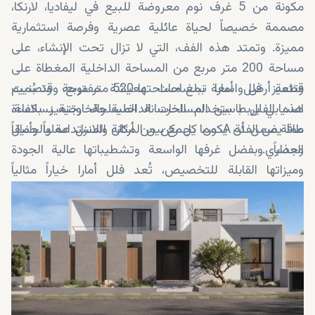
مكونة من 5 غرف نوم معروضة للبيع في ليفاديا، لارنكا،
مصممة خصيصاً لحياة عائلية عصرية وفرصة استثمارية
مميزة. وتمتد هذه الفف، التي لا تزال تحت الإنشاء، على
مساحة 200 متر مربع من المساحة الداخلية المغطاة على
قطعة أرض واسعة تبلغ مساحتها 520 متر مربع. وقد بُنيت
وتتميز فلل أمارا بمساحات معيشة مفتوحة وتصميم
هذه الفلل باستخدام الخرسانة المسلحة، وتتميز بكفاءة
انسيابي يربط بين المساحات الداخلية والخارجية بسلاسة،
طاقة من الفئة A، مما يجمع بين المتانة والاستدامة والجمال
مما يضمن أن يكون كل ركن من أركان المنزل عملياً وأنيقاً
العصري.
وجذاباً. وبفضل غرفها الواسعة وتشطيباتها عالية الجودة
وميزاتها القابلة للتخصيص، تُعد فلل أمارا خياراً مثالياً
للعائلات الباحثة عن فلل فاخرة في لارنكا، أو للمستثمرين
الراغبين في امتلاك عقار تحت الانشاء بعائد استثماري
مرتفع في لارنكا.