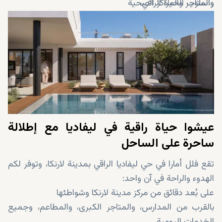
واسلوب الحياة الراقي.
والمتاجر والمراكز الصحية
حديقة سطح اختيارية تعرض إطلالات بانورامية خلابة على
ليفاديا والتلال المحيطة بها
عيشوا حياة راقية في ليفاديا مع إطلالة
ساحرة على الساحل
تقع فلل أمارا في حي ليفاديا الراقي بمدينة لارنكا، وتوفر لكم
الهدوء والراحة في آن واحد:
على بُعد دقائق من مركز مدينة لارنكا وشواطئها
بالقرب من المدارس، والمتاجر الكبرى، والمطاعم، وجميع