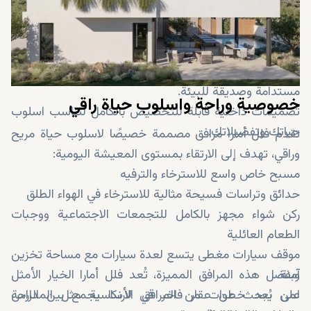
عزل حراري ونوافذ موفرة للطاقة مع إمكانية تركيب نظام
تدفئة وتكييف مركزي.
إمكانية توصيل إنترنت فائق السرعة.
حديقة سطحية ونظام طاقة شمسية اختياريان لحياة
مستدامة وصديقة للبيئة.
خصوصية وراحة واسلوب حياة راقي
تصميمات داخلية قابلة للتخصيص بالكامل لتناسب اسلوب
حياتك وتفضيلاتك.
تقدم فلل أمارا مرافق مصممة خصيصًا لاسلوب حياة مريح
وراقي، تهدف إلى الارتقاء بمستوى المعيشة اليومية:
مسبح خاص واسع للاسترخاء والترفيه
حدائق وتراسات فسيحة مثالية للاسترخاء في الهواء الطلق
ركن شواء مجهز بالكامل للتجمعات الاجتماعية ووجبات
الطعام العائلية
موقف سيارات مغطى يتسع لعدة سيارات مع مساحة تخزين
آمنة
وبفضل هذه المرافق المميزة، تُعد فلل أمارا الخيار الأمثل
على بُعد خطوات من المرافق الأساسية مثل المدارس
لمن يبحث عن عقار فاخر في لارنكا يجمع بين الراحة