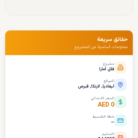
حقائق سريعة
معلومات أساسية عن المشروع
مشروع
فلل أمارا
الموقع
ليفاديا, لارنكا, قبرص
السعر الابتدائي
AED 0
خطة التقسيط
—
التسليم