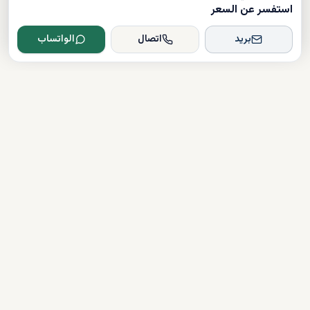
استفسر عن السعر
بريد
اتصال
الواتساب
Dxboffplan
موثق
مرخص
دعم على مدار الساعة
روابط سريعة
شراء العقارات