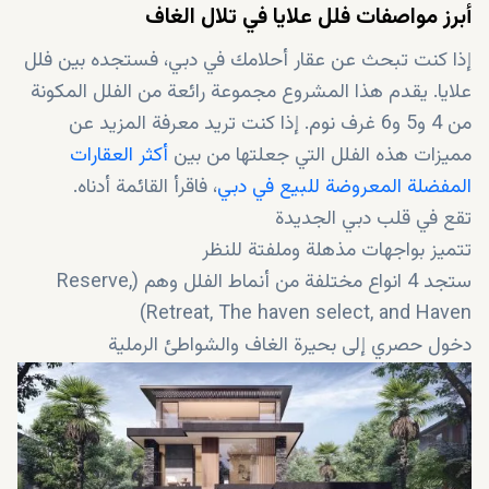
أبرز مواصفات فلل علايا في تلال الغاف
إذا كنت تبحث عن عقار أحلامك في دبي، فستجده بين فلل
علايا. يقدم هذا المشروع مجموعة رائعة من الفلل المكونة
من 4 و5 و6 غرف نوم. إذا كنت تريد معرفة المزيد عن
مميزات هذه الفلل التي جعلتها من بين
أكثر العقارات
المفضلة المعروضة للبيع في دبي
، فاقرأ القائمة أدناه.
تقع في قلب دبي الجديدة
تتميز بواجهات مذهلة وملفتة للنظر
ستجد 4 انواع مختلفة من أنماط الفلل وهم (Reserve,
Retreat, The haven select, and Haven)
دخول حصري إلى بحيرة الغاف والشواطئ الرملية
مدخل مذهل بارتفاع مزدوج
تضم أجنحة رئيسية خاصة
تتميز بأرضيات رخامية عالية الجودة
تتميز بنوافذ ممتدة من الأرض حتى السقف