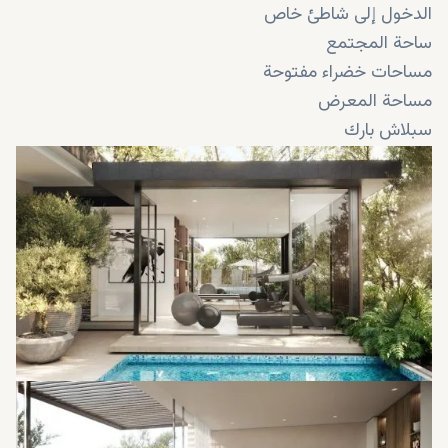
الدخول إلى شاطئ خاص
ساحة المجتمع
مساحات خضراء مفتوحة
مساحة المعرض
سبلاش بارك
بركة سباحة
مسبح سبا / جاكوزي
كلوب هاوس
حمام سباحة للأطفال
مجتمع مسور
منطقة لعب الأطفال
منطقة للياقة البدنية
متنزه
ساحة بلازا
غرفة ألعاب خارجية