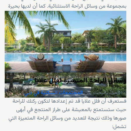
بمجموعة من وسائل الراحة الاستثنائية. كما أن لديها بحيرة
مذهلة وشواطئ رملية بيضاء في قلبها. و
العقارات المعروضة
للبيع في تلال الغاف
هي
فلل فخمة للبيع في دبي
لا ينبغي
تفويتها!
وسائل الراحة المتميزة لفلل علايا
إذا قمت بالبحث بين
المجتمعات السكنية في دبي
،
فستعرف أن فلل علايا قد تم إعدادها لتكون ركنك للراحة
حيث ستستمتع بالمعيشة على طراز المنتجع في أبهى
صورها وذلك نتيجة للعديد من وسائل الراحة المتميزة التي
تشمل: