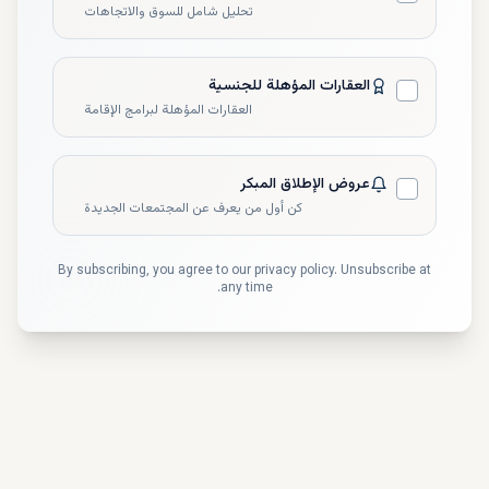
المخطط بدقة. كل هذا سوف يجعل من القرية واحدة من
تحليل شامل للسوق والاتجاهات
أكثر الوجهات السياحية جاذبية لتضاهي شواطئ مثيلاتها من
المنتجعات الساحلية العالمية في منطقة البحر
المتوسط،وتتميز مراسي من:
العقارات المؤهلة للجنسية
5 شواطئ
العقارات المؤهلة لبرامج الإقامة
23 قرية سكنية
300 غرفة فندقية
ملعب جولف من 18 حفرة
عروض الإطلاق المبكر
أحد أكبر المراسي العالمية في الشرق الأوسط
كن أول من يعرف عن المجتمعات الجديدة
By subscribing, you agree to our privacy policy. Unsubscribe at
any time.
ما هي مميزات التاون هاوس للبيع
في مصر؟