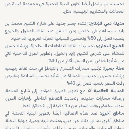
فحسب، بل يشمل أيضًا تطوير البنية التحتية في مجموعة كبيرة من
المجالات والمشاريع الرئيسية، مثل:
مدينة دبي للإنتاج:
إنشاء جسر جديد على شارع الشيخ محمد بن
زايد سيساهم في خفض زمن التنقل عند نقاط الدخول والخروج
بنسبة تصل إلى 50% وتحسين انسيابية الحركة المرورية الداخلية.
الخليج التجاري:
تحسينات نقاط التقاطعات السطحية، وإنشاء جسور
للمشاة على شارعي الشيخ زايد والخيل، وتطوير الطرق الداخلية التي
من شأنها خفض زمن السفر بأكثر من 30%.
نخلة جميرا:
تركيب مسارات التسارع والتباطؤ في ست نقاط رئيسية
وإنشاء جسرين جديدين للمشاة من شأنه تحسين السلامة وتقليص
وقت السفر بنسبة تصل إلى 40%.
المدينة العالمية 3:
مع تطوير الطريق المؤدي إلى شارع المنامة،
وإضافة مسارات جديدة، وتحديث التقاطع الداخلي بإشارات المرور،
سوف ينخفض وقت السفر من 15 دقيقة إلى 5 دقائق فقط.
مناطق أخرى:
تعد هذه الاتفاقية أيضًا بتطوير البنية التحتية في
مناطق أخرى بما في ذلك جزر دبي، ومثلث قرية جميرا، وبوابة النخلة،
وبوابة الفرجان، والفرجان، وجميرا بارك، وأرجان، وماجان (المرحلة