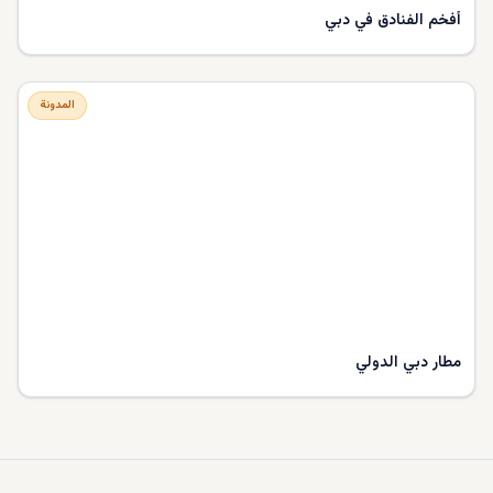
أفخم الفنادق في دبي
المدونة
مطار دبي الدولي
حول DXBOFFPLAN
DXBOFFPLAN is Dubai's leading off-plan property intelligence
platform, trusted by over 10,000 international investors. We
provide verified project data, market analysis, and expert
consultation to help you make informed investment decisions.
معتمد من مؤسسة التنظيم العقاري
حائز على جوائز
10,000+ Investors