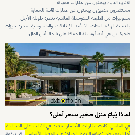
الاثرياء الذين يبحثون عن عقارات مميزة؛
مستثمرون متميزون يبحثون عن عقارات قابلة للحماية؛
مليونيرات من الطبقة المتوسطة العالمية بنظرة طويلة الأجل؛
بالنسبة لهذه الفئات، لا تُعد الإطلالات والخصوصية مجرد ميزات
فاخرة، بل هي أيضاً وسيلة للحفاظ على قيمة رأس المال.
لماذا يُباع منزل صغير بسعر أعلى؟
في الماضي، كانت مقارنات الأسعار تعتمد في الغالب على المساحة.
أما اليوم، فإن "ملاءمة نمط الحياة" هي المعيار الأساسي
. قد تتفوق