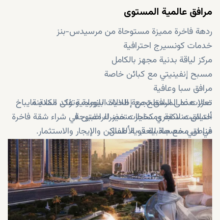
مرافق عالمية المستوى
ردهة فاخرة مميزة مستوحاة من مرسيدس-بنز
خدمات كونسيرج احترافية
مركز لياقة بدنية مجهز بالكامل
مسبح إنفينيتي مع كبائن خاصة
مرافق سبا وعافية
صالات على السطح مع إطلالات بانورامية على المدينة
تعزز هذه المرافق تجربة الحياة اليومية وتؤكد مكانة مايباخ
حدائق منسقة ومساحات خضراء مفتوحة
ألتيميت لاكجري كخيار متميز للراغبين في شراء شقة فاخرة
مناطق مخصصة للعب الأطفال
في دبي، مع جاذبية قوية للسكن والإيجار والاستثمار.
قاعة متعددة الاستخدامات
مراكز أعمال ومساحات للعمل المشترك
مصاعد عالية السرعة
أمن ومراقبة عبر كاميرات الدوائر التلفزيونية المغلقة على
مدار الساعة
أنظمة ذكية لإدارة المبنى