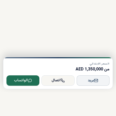
السعر الابتدائي
من 1,350,000 AED
بريد
اتصال
الواتساب
Dxboffplan