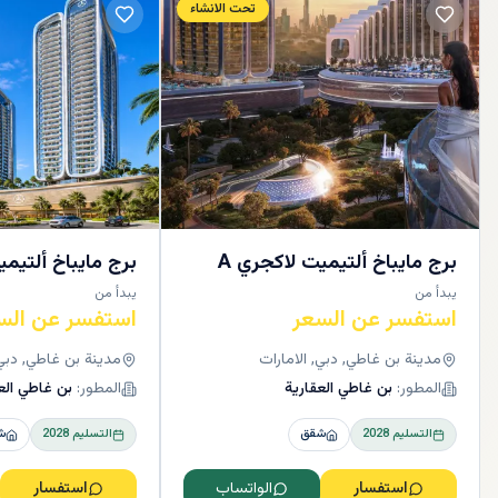
تحت الانشاء
برج مايباخ ألتيميت لاكجري A
برج مايباخ ألتيمي
يبدأ من
يبدأ من
استفسر عن السعر
استفسر عن الس
مدينة بن غاطي, دبي, الامارات
مدينة بن غاطي, دبي,
المطور:
بن غاطي العقارية
المطور:
بن غاطي الع
التسليم
2028
شقق
التسليم
2028
ش
استفسار
الواتساب
استفسار