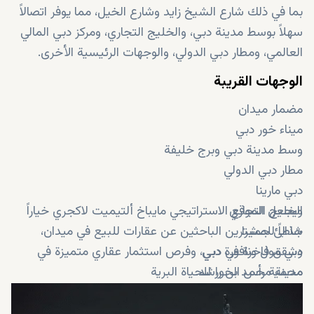
بما في ذلك شارع الشيخ زايد وشارع الخيل، مما يوفر اتصالاً
سهلاً بوسط مدينة دبي، والخليج التجاري، ومركز دبي المالي
العالمي، ومطار دبي الدولي، والوجهات الرئيسية الأخرى.
الوجهات القريبة
مضمار ميدان
ميناء خور دبي
وسط مدينة دبي وبرج خليفة
مطار دبي الدولي
دبي مارينا
الخليج التجاري
ويجعل الموقع الاستراتيجي مايباخ ألتيميت لاكجري خياراً
شاطئ جميرا
جذاباً للمشترين الباحثين عن عقارات للبيع في ميدان،
دبي مول ونافورة دبي
وشقق فاخرة في دبي، وفرص استثمار عقاري متميزة في
مدينة محمد بن راشد.
محمية رأس الخور للحياة البرية