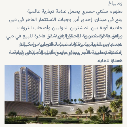
ومايباخ
مفهوم سكني حصري يحمل علامة تجارية عالمية
يقع في ميدان، إحدى أبرز وجهات الاستثمار الفاخر في دبي
جاذبية قوية بين المشترين الدوليين وأصحاب الثروات
مرافق فاخرة مصممة للحياة الراقية
وبالنسبة للمشترين الباحثين عن شقق فاخرة للبيع في دبي
هندسة معمارية مميزة وتصميم مستوحى من مايباخ
تجمع بين الحصرية ومكانة العلامة التجارية وإمكانات
إمكانية تحقيق طلب إيجاري ونمو طويل الأجل في قيمة
الاستثمار طويلة الأجل، يوفر مايباخ ألتيميت لاكجري فرصة
العقار
مميزة للغاية.
مناسب للسكن الشخصي أو الاستثمار أو تنويع المحفظة
العقارية
موقع قوي ضمن سوق العقارات الفاخرة في دبي