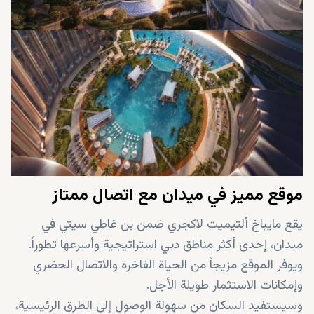
مرافق مواقف سيارات مغطاة
نقاط شحن للسيارات الكهربائية
منافذ بيع بالتجزئة فاخرة
مطاعم راقية ومقاهٍ
موقع مميز في ميدان مع اتصال ممتاز
يقع مايباخ ألتيميت لاكجري ضمن بن غاطي سيتي في
ميدان، إحدى أكثر مناطق دبي استراتيجية وأسرعها تطوراً.
ويوفر الموقع مزيجاً من الحياة الفاخرة والاتصال الحضري
وإمكانات الاستثمار طويلة الأجل.
وسيستفيد السكان من سهولة الوصول إلى الطرق الرئيسية،