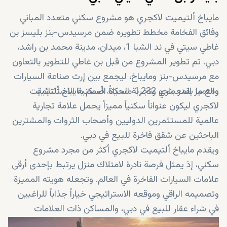
مايباخ ألتيميت لاكجري هو مشروع سكني متعدد المباني
وفائق الفخامة مخطط تطويره ضمن مرسيدس-بنز بليسز بن
غاطي سيتي في ند الشبا 1، ميدان، مدينة محمد بن راشد،
دبي. تم تطوير المشروع من قبل بن غاطي للتطوير بالتعاون
مع مرسيدس-بنز ومايباخ، ليجمع بين إرث صناعة السيارات
والتميز المعماري وتجربة الحياة السكنية الاستثنائية.
ومع ما يقدر بنحو 1,232 مسكناً، صُمم مايباخ ألتيميت
لاكجري ليكون عنواناً سكنياً مميزاً يحمل علامة تجارية
عالمية للمستثمرين الدوليين وأصحاب الثروات والمشترين
الباحثين عن شقق فاخرة للبيع في دبي.
ويقدم مايباخ ألتيميت لاكجري أكثر من مجرد مشروع
سكني، إذ يمثل فرصة نادرة لامتلاك منزل يرتبط بإحدى أرقى
علامات السيارات الفاخرة في العالم. وتجعله هويته المميزة
وتصميمه الراقي وموقعه الاستراتيجي خياراً جذاباً للراغبين
في شراء عقار للبيع في دبي، والمساكن ذات العلامات
التجارية في دبي، والاستثمار العقاري طويل الأجل في دبي.