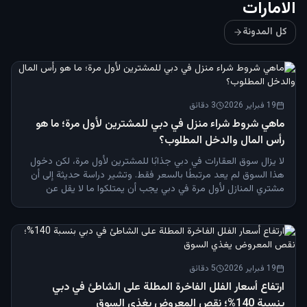
الامارات
كل المدونة
19 فبراير 2026
3
دقائق
ماهي شروط شراء منزل في دبي للمشترين لأول مرة؛ ما هو
رأس المال والدخل المطلوب؟
لا يزال سوق العقارات في دبي جذابًا للمشترين لأول مرة، لكن دخول
هذا السوق لم يعد مرتبطًا بالسعر فقط. وتشير دراسة حديثة إلى أن
مشتري المنازل لأول مرة في دبي يجب أن يمتلكوا ما لا يقل عن
300.000 درهم إماراتي نقدًا، ودخلًا شهريًا يتراوح بين 30.000
و40.000 درهم إماراتي، ليتمكنوا من دخول عملية الشراء بثقة. ويركز
العديد من المشترين في البداية على سعر العقار فقط، ولكن في
المراحل النهائية، يواجهون تكاليف إضافية، ورسومًا بنكية، وضغوطًا
تتعلق بالسيولة، مما قد يُعيق عملية الشراء. دفعة أولى 20%- لشراء
19 فبراير 2026
5
دقائق
عقار في دبي بالنسبة للاجانب الراغبين في شراء عقار بأقل من 5
ملايين درهم إماراتي، عادةً ما تطلب البنوك دفعة أولى لا تقل عن
ارتفاع أسعار الفلل الفاخرة المطلة على الشاطئ في دبي
20%. مثال : سعر الشقة : 1.5 مليون درهم إماراتي دفعة أولى 20% :
بنسبة 140%؛ نقص المعروض يغذي السوق