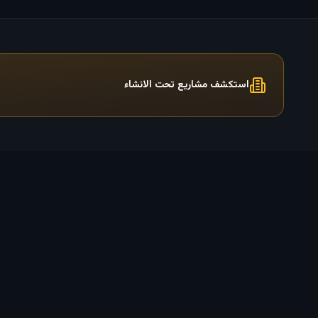
الصعب شرحه فهي إقامة طويلة الأجل في الإمارات وصلاحيتها 10
سنوات ويمكنك بسهولة تجديدها. وإذا تمت الموافقة على
استثمارك من قبل الحكومة، يمكنك حتى الحصول على الجنسية
الإماراتية بهذه الطريقة. لذا، إذا كنت ثريًا وتحب شراء العقارات في
دبي للحصول على هذه الإقامة، فاستمر في القراءة حتى نهاية هذا
النص. ما هي فوائد الحصول على الاقامة الذهبية في الإمارات؟ الآن
استكشف مشاريع تحت الانشاء
بعد أن عرفت المعنى الدقيق للاقامة الذهبية في الإمارات العربية
المتحدة، قد تتساءل عن سبب رغبة جميع المستثمرين العقاريين
في الحصول على هذه الاقامة، ما هو اختلافها عن الأنواع الأخرى
من الاقامات في الإمارات العربية المتحدة؟ وللإجابة على هذا
السؤال، قمنا