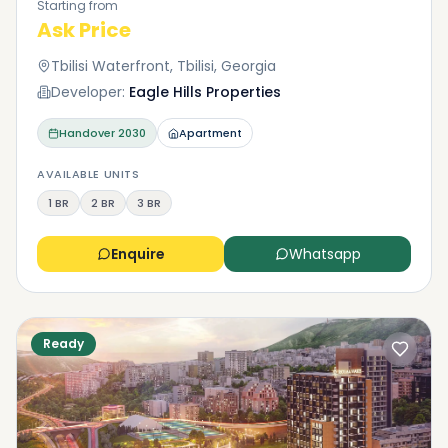
Starting from
Ask Price
Tbilisi Waterfront, Tbilisi, Georgia
Developer:
Eagle Hills Properties
Handover
2030
Apartment
AVAILABLE UNITS
1 BR
2 BR
3 BR
Enquire
Whatsapp
Ready