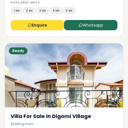
AVAILABLE UNITS
1 BR
2 BR
3 BR
4 BR
5 BR
Enquire
Whatsapp
Ready
Villa For Sale In Digomi Village
Starting from