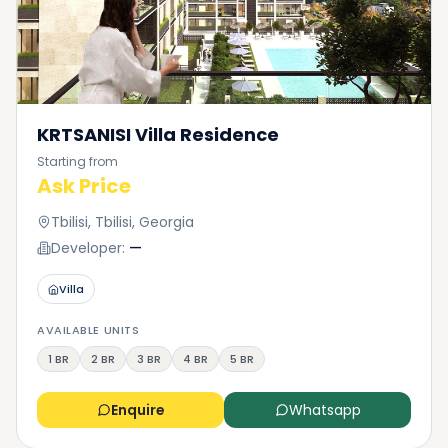
KRTSANISI Villa Residence
Starting from
Ask Price
Tbilisi, Tbilisi, Georgia
Developer:
—
Villa
AVAILABLE UNITS
1 BR
2 BR
3 BR
4 BR
5 BR
Enquire
Whatsapp