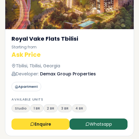
Royal Vake Flats Tbilisi
Starting from
Ask Price
Tbilisi, Tbilisi, Georgia
Developer:
Demax Group Properties
Apartment
AVAILABLE UNITS
Studio
1 BR
2 BR
3 BR
4 BR
Enquire
Whatsapp