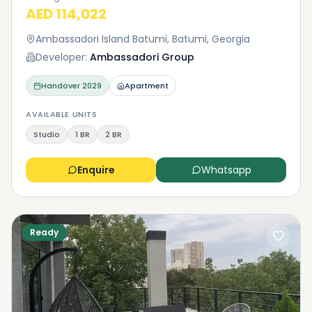
AED 114,022
Ambassadori Island Batumi, Batumi, Georgia
Developer:
Ambassadori Group
Handover
2029
Apartment
AVAILABLE UNITS
Studio
1 BR
2 BR
Enquire
Whatsapp
Ready