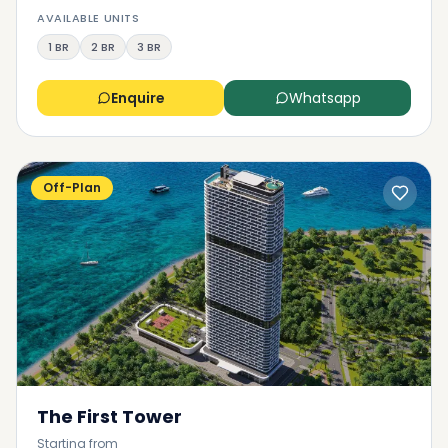
AVAILABLE UNITS
1 BR
2 BR
3 BR
Enquire
Whatsapp
Off-Plan
The First Tower
Starting from