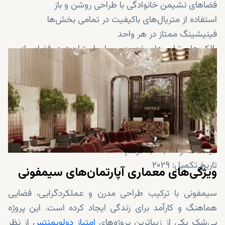
فضاهای نشیمن خانوادگی با طراحی روشن و باز
استفاده از متریال‌های باکیفیت در تمامی بخش‌ها
فینیشینگ ممتاز در هر واحد
بالکن‌ها و تراس‌های خصوصی برای استراحت در فضای باز
نقشه‌های هوشمندانه با تمرکز بر راحتی و کاربردی‌بودن
باغ‌های محوطه‌سازی‌شده و مسیرهای پیاده‌روی
فضاهای کار اشتراکی و فضاهای اجتماعی ساکنان
استخرهای شنا برای بزرگسالان و کودکان
محوطه‌های تفریحی مناسب خانواده‌ها
جامعهٔ محصور و ایمن با نظارت ۲۴ ساعته
قیمت‌ها از ۲,۰۰۰,۰۰۰ درهم
تاریخ تکمیل: ۲۰۲۹
ویژگی‌های معماری آپارتمان‌های سیمفونی
سیمفونی با ترکیب طراحی مدرن و عملکردگرایی، فضایی
هماهنگ و کارآمد برای زندگی ایجاد کرده است. این پروژه
بی‌شک یکی از زیباترین پروژه‌های
امتیاز دولوپمنتس
از نظر