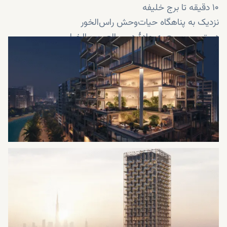
۱۰ دقیقه تا برج خلیفه
نزدیک به پناهگاه حیات‌وحش راس‌الخور
دسترسی سریع به جادهٔ دبی–العین و الخیل
نزدیک به دبی کریک هاربر و میدان ریس‌کورس