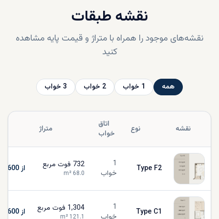
نقشه طبقات
نقشه‌های موجود را همراه با متراژ و قیمت پایه مشاهده
کنید
همه
1
خواب
2
خواب
3
خواب
اتاق
نقشه
نوع
متراژ
خواب
1
732
فوت مربع
Type F2
از AED 1,134,600
خواب
m²
68.0
1
1,304
فوت مربع
Type C1
از AED 1,134,600
خواب
m²
121.1