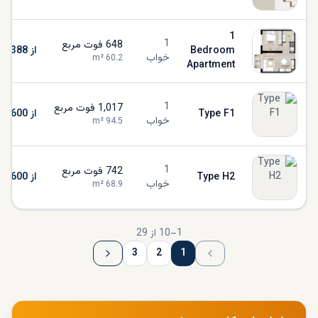
1
1
648
فوت مربع
Bedroom
از AED 830,388
خواب
m²
60.2
Apartment
1
1,017
فوت مربع
Type F1
از AED 1,134,600
خواب
m²
94.5
1
742
فوت مربع
Type H2
از AED 1,134,600
خواب
m²
68.9
1
–
10
از
29
3
2
1