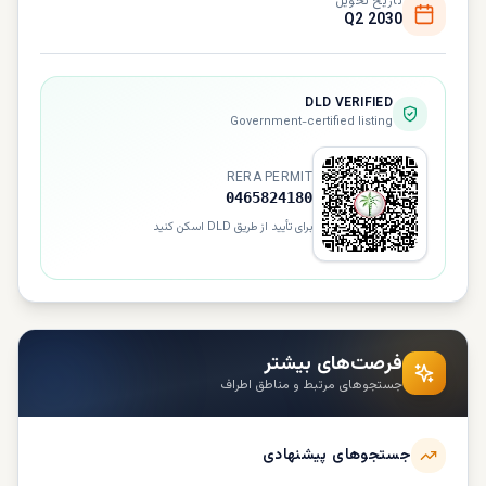
تاریخ تحویل
Q2 2030
DLD VERIFIED
Government-certified listing
RERA PERMIT
0465824180
برای تأیید از طریق DLD اسکن کنید
فرصت‌های بیشتر
جستجوهای مرتبط و مناطق اطراف
جستجوهای پیشنهادی