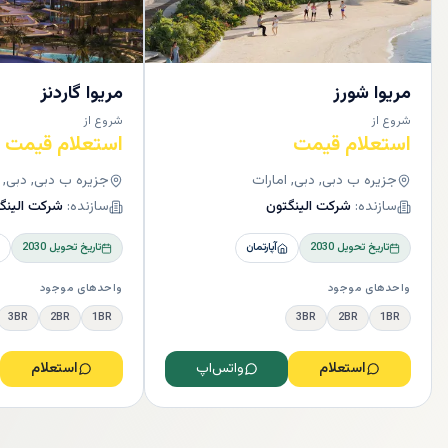
مریوا شورز
مریوا گاردنز
شروع از
شروع از
استعلام قیمت
استعلام قیمت
جزیره ب دبی, دبی, امارات
جزیره ب دبی, دبی, ا
سازنده:
شرکت الینگتون
سازنده:
شرکت الینگ
تاریخ تحویل
2030
آپارتمان
تاریخ تحویل
2030
واحدهای موجود
واحدهای موجود
3BR
2BR
1BR
3BR
2BR
1BR
استعلام
واتس‌اپ
استعلام