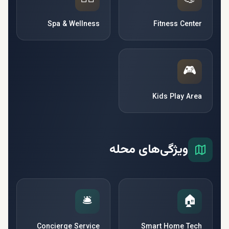
Spa & Wellness
Fitness Center
🎮
Kids Play Area
ویژگی‌های محله
🛎️
🏠
Concierge Service
Smart Home Tech