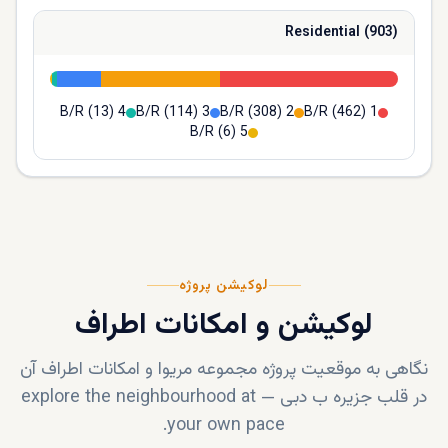
Residential
(
903
)
(
13
)
4 B/R
(
114
)
3 B/R
(
308
)
2 B/R
(
462
)
1 B/R
(
6
)
5 B/R
لوکیشن پروژه
لوکیشن و امکانات اطراف
نگاهی به موقعیت پروژه
مجموعه مریوا
و امکانات اطراف آن
در قلب
جزیره ب دبی
—
explore the neighbourhood at
your own pace.