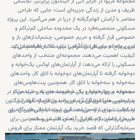
مجموعه مریوا در جزایر دبی از الینگتون پراپرتیز، تجسمی
ظریف و مدرن از زندگی جزیره‌ای است؛ جایی که طراحی
معاصر با آرامش الهام‌گرفته از دریا در هم می‌آمیزد. این پروژه
مسکونی منحصربه‌فرد در یک محدوده ساحلی کم‌تراکم و
خصوصی قرار گرفته و حریم خصوصی، چشم‌اندازهای باز و
این پروژه که برای افرادی طراحی شده که به فضا، تعادل و
بدون مانع، و محیطی ذاتاً آرام را برای ساکنان فراهم می‌کند.
کیفیت اهمیت می‌دهند، مجموعه‌ای منتخب از واحدهای
مسکونی را ارائه می‌دهد؛ از آپارتمان‌های لوکس یک‌خوابه و
دوخوابه گرفته تا آپارتمان‌های دوخوابه با اتاق کار، واحدهای
سه‌خوابه و سه‌خوابه با اتاق کار، همچنین پنت‌هاوس‌های
سه‌خوابه و چهارخوابه و یک مجموعه محدود و شاخص از
مجموعه مریوا به‌عنوان یکی از فرصت‌های نادر خرید ملک در
جزایر دبی، سبک زندگی آرام‌تری را بدون فاصله گرفتن از
پنت‌هاوس‌های فوق‌لوکس. هر واحد بازتابی از تعهد الینگتون
به کیفیت ساخت و جزئیات دقیق است؛ با پلان‌هایی که نور
ارتباطات شهری ارائه می‌دهد. این پروژه انتخابی ایده‌آل برای
طبیعی، فضای باز و کارایی را به حداکثر می‌رسانند.
خریدارانی است که به‌دنبال آرامش هستند و همچنین برای
سرمایه‌گذارانی که قصد خرید یک آپارتمان ممتاز برای فروش
در دبی، در مقصدی رو‌به‌رشد را دارند.