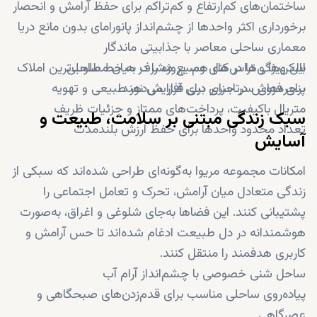
ساختمان‌های کم‌ارتفاع و کم‌تراکم برای حفظ آرامش و انحصار
برخورداری اکثر واحدها از چشم‌انداز پانورامای بدون مانع دریا
معماری ساحلی معاصر با جذابیتی ماندگار
بالکن‌ها و تراس‌های وسیع مشرف به خط ساحلی
این ویژگی‌ها در کنار هم، پروژه را در میان مطلوب‌ترین املاک
برای فروش در جزایر دبی قرار می‌دهند.
پنجره‌های سرتاسری برای افزایش نور طبیعی و تهویه
متریال باکیفیت، پرداخت‌های ممتاز و جزئیات ظریف
سبک زندگی مبتنی بر سلامت، طبیعت و
تعداد محدود واحدها برای حفظ ارزش بلندمدت
آسایش
امکانات مجموعه مریوا به‌گونه‌ای طراحی شده‌اند که سبکی از
زندگی متعادل میان آرامش، تحرک و تعامل اجتماعی را
پشتیبانی کنند. این فضاها به‌جای شلوغی و اغراق، به‌صورت
هوشمندانه در دل طبیعت ادغام شده‌اند تا حس آرامش و
کاربری هدفمند را منتقل کنند.
ساحل شنی خصوصی با چشم‌انداز آرام آب
پیاده‌روی ساحلی مناسب برای قدم‌زدن‌های صبحگاهی و
عصرگاهی