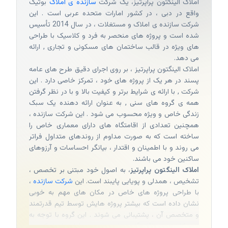
املاک الینگتون پراپرتیز، یک شرکت
سازنده ی املاک
بوتیک
واقع در دبی ، در کشور امارات متحده عربی است . این
شرکت سازنده ی املاک و مستغلات ، در سال 2014 تأسیس
شده است و پروژه های منحصر به فرد و کلاسیک با طراحی
های ویژه در قالب ساختمان های مسکونی و تجاری , ارائه
می دهد.
املاک الینگتون پراپرتیز ، بر روی اجرای دقیق طرح های عامه
پسند در هر یک از پروژه های خود ، تمرکز خاصی دارد . این
شرکت , با ارائه ی شرایط برتر و کیفیت بالا و با در نظر گرفتن
همه ی گروه های سنی , به عنوان ارائه دهنده یک سبک
زندگی خاص و ویژه محسوب می شود . این شرکت سازنده ،
همچنین تعدادی از اقامتگاه های دارای معماری خاص را
ساخته است که به صورت مداوم از روندهای متداول فراتر
می روند و با اطمینان و اقتدار ، بیانگر احساسات و آرزوهای
ساکنین خود می باشند.
املاک الینگتون پراپرتیز
، به اصول خود مبتنی بر تخصص ،
تشخیص ، همدلی و پویایی پایبند است. این
شرکت سازنده
،
با طراحی پروژه های خاص در مکان های مهم به خوبی
نشان داده است که بیشتر پروژه هایش توسط تیم قدرتمند
و متخصص آن ، پشتیبانی می شوند . این گروه با توجه به
نوع کاربری هر اقامتگاه و با تشخیص و اطمینان از کیفیت