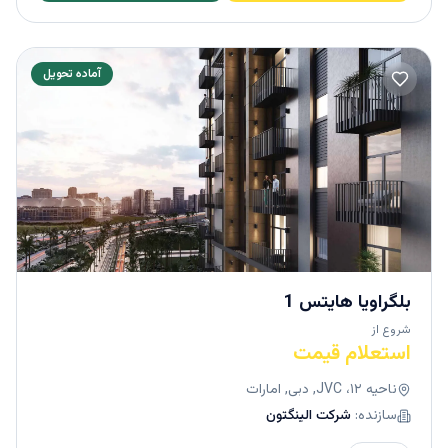
آماده تحویل
بلگراویا هایتس 1
شروع از
استعلام قیمت
ناحیه ۱۲، JVC, دبی, امارات
سازنده:
شرکت الینگتون