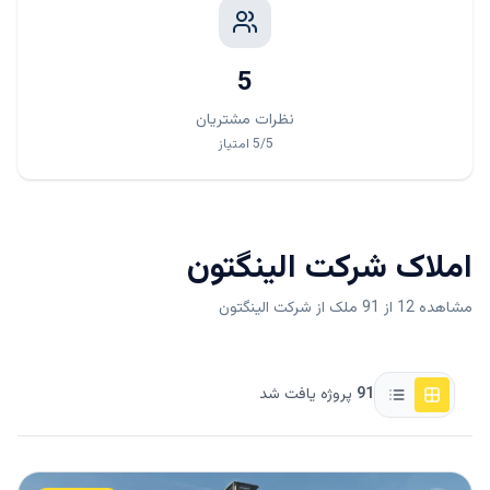
RPهایتس
5
RP هایتس , یک برج آپارتمانی 50 طبقه است که اقامتگاه
نظرات مشتریان
های ممتازی را در
مرکز شهر دبی
ارائه می دهد . ساکنین می
توانند به راحتی به طیف گسترده ای از مغازه ها ، رستوران ها
/5
5
امتیاز
, غذا خوری ها ، کلوپ ها و سایر مقاصد مهم در مجاورت
پروژه , دسترسی داشته باشند . این برج با معماری و طراحی
باورنکردنی خود ، اقامتگاه هایی پر زرق و برق را به عنوان
نمادی برجسته در کلان شهرهای مدرن , ارائه نموده است .
املاک
شرکت الینگتون
این اقامتگاه ها در قالب آپارتمان های 1 ، 2 و 3 خوابه در
اختیار سرمایه گذاران و خریداران , قرار داده شده اند.
مشاهده 12 از 91 ملک از شرکت الینگتون
ویلاهای الینگتون پالم
ویلاهای الینگتون پالم
، مجموعه ای از ویلاهای منحصر به
91
پروژه یافت شد
فرد و بزرگ است که در قلب منطقه
پالم جمیرا
, قرار دارند .
این اقامتگاه ها از مناظر خیره کننده ای از شهر و مناطق
تفریحی و سرگرمی در دبی , برخوردار می باشند . این ویلاهای
فوق العاده لوکس با طیف رنگی خاص و متنوعی طراحی