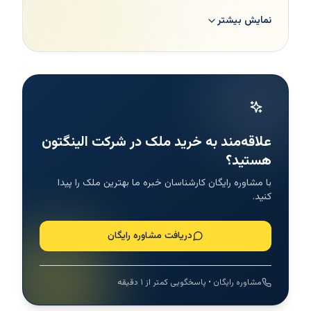
استثنایی ، پروژه های خود را طراحی می کند . املاک الینگتون
نمایش بیشتر
پراپرتیز ، از طریق اولویت بندی نیازهای مشتریان خود،
همدلی و توجه خود را نسبت به تمام سرمایه گذاران و
ساکنین پروژه های خود , ابراز می نماید و با در نظر گرفتن
سلایق و علایق کلیه افراد مطمئن می شود که کلیه خانه ها،
احساسات، خواسته ها و آرزوهای ساکنین خود را به خوبی ،
متجلی می سازند.
علاقه‌مند به خرید ملک در شرکت الینگتون
هستید؟
با مشاوره رایگان کارشناسان خبره ما بهترین ملک را پیدا
کنید.
دریافت مشاوره رایگان
پروژه های معروف ساخته شده
توسط املاک الینگتون پراپرتیز
مشاوره رایگان • پاسخگویی کمتر از ۱ دقیقه
املاک الینگتون پراپرتیز ، در دبی تعدادی
پروژه
دارد . در اینجا