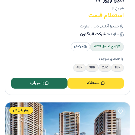
التیرا ویوز IV
شروع از
استعلام قیمت
جمیرا آیلند, دبی, امارات
سازنده:
شرکت الینگتون
تاریخ تحویل
2029
آپارتمان
واحدهای موجود
4BR
3BR
2BR
1BR
استعلام
واتس‌اپ
پیش‌فروش