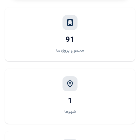
فقط به چند پروژه اشاره خواهیم کرد .
بلگراویا
بلگراویا
، مجموعه ای از آپارتمان های کلاسیک است که دارای
واحدهای 1 ، 2 و 3 خوابه می باشند . این اقامتگاه ها توسط
91
شرکت برنده جایزه معماری پرکینز + ویل ، طراحی و اجرا
شده اند که دلیلی بر اثبات طراحی برتر این شرکت در پروژه
مجموع پروژه‌ها
های مختلف برای اقامتگاه های مختلف این پروژه است . این
اقامتگاه ها به امکانات مختلفی از جمله : استخر ، زمین
ورزشی ، پارک ها و مدارس مجهز شده اند . هر خانه از یک
مرکز تناسب اندام برای بزرگسالان و همچنین فضای بازی در
فضای باز برای کودکان ، در محوطه ای زیبا و سرسبز ,
برخوردار است که برای کلیه اعضای خانواده مناسب و مفید
می باشد.
1
شهرها