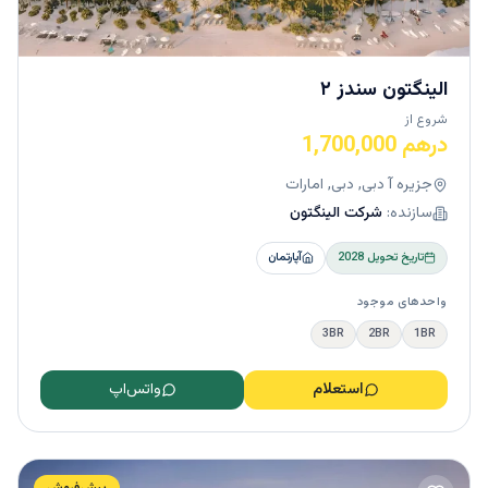
الینگتون سندز ۲
شروع از
درهم 1,700,000
جزیره آ دبی, دبی, امارات
سازنده:
شرکت الینگتون
تاریخ تحویل
2028
آپارتمان
واحدهای موجود
3BR
2BR
1BR
استعلام
واتس‌اپ
پیش‌فروش