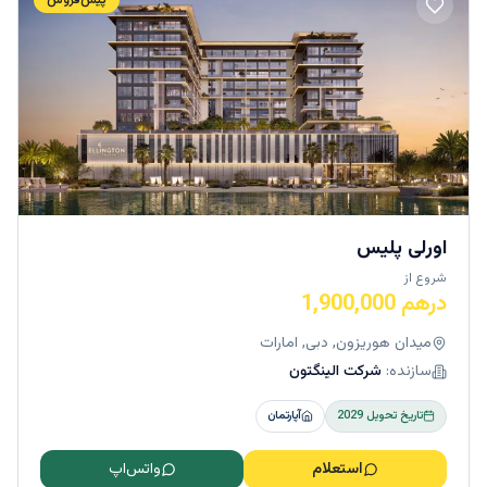
اورلی پلیس
شروع از
درهم 1,900,000
میدان هوریزون, دبی, امارات
سازنده:
شرکت الینگتون
تاریخ تحویل
2029
آپارتمان
استعلام
واتس‌اپ