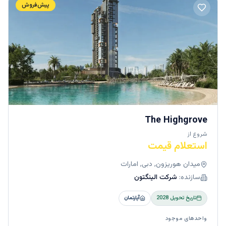
شده اند و ترکیبی از سایه روشن های خاکی و بیابانی از
پیش‌فروش
جنس فلز ، شیشه و سنگ را به نمایش می گذارند و از
بالاترین سطح ظرافت و کیفیت , برخوردار می باشند.
ایتون پلاس
ایتون پلاس , یک پروژه آپارتمانی مدرن است که مجموعه ای
از استودیوها و آپارتمان های 1 و 2 خوابه را در منطقه ی
باشکوه
جمیرا ویلج سرکل
(JVC) را عرضه می کند . این
اقامتگاه ها ، به بخش طبقه متوسط ​​اختصاص دارند و با
رنگ ها و طرح های دقیق ، طراحی و اجرا شده اند . این
اقامتگاه ها از امکانات رفاهی با کیفیت بالا از جمله : امنیت
The Highgrove
24/7 ، سالن بدنسازی ، استخر و بسیاری امکانات و
شروع از
تجهیزات دیگر نیز برخوردار می باشند.
استعلام قیمت
میدان هوریزون, دبی, امارات
سازنده:
شرکت الینگتون
تاریخ تحویل
2028
آپارتمان
واحدهای موجود