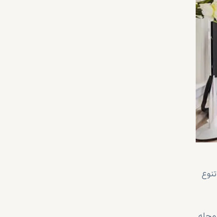
تنوع
 محله