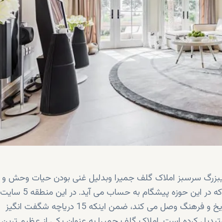
هریبزرگ سرسبز املاک گلف جمیرا وبدلیل غنی بودن حیات وحش و 
گونه، منزل و مقر تقریباً بیش از 400 نوع پرنده شده اند که در این حوزه پیشگام به حساب می آید. در این منطقه 5 سایت
باستانی برجای مانده از اندلس وجود دارد که شما را به تاریخ و فرهنگ وصل می کند، ضمن اینکه 15 دریاچه شگفت انگیز
رتبدیل کرده است. املاک گلف جمیرا به عنوان یکی از عظیم ترین