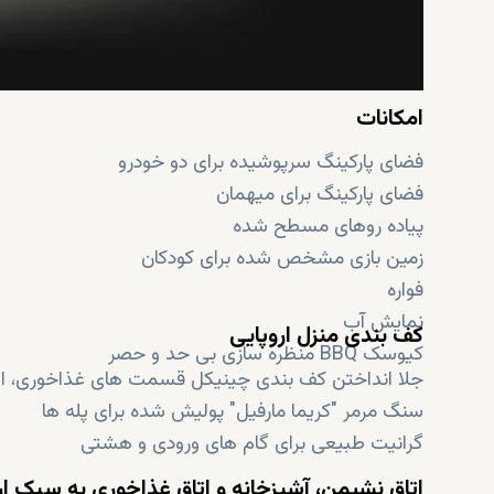
امکانات
فضای پارکینگ سرپوشیده برای دو خودرو
فضای پارکینگ برای میهمان
پیاده روهای مسطح شده
زمین بازی مشخص شده برای کودکان
فواره
نمایش آب
کف بندی منزل اروپایی
کیوسک BBQ منظره سازی بی حد و حصر
جلا انداختن کف بندی چینیکل قسمت های غذاخوری، اتا
سنگ مرمر "کریما مارفیل" پولیش شده برای پله ها
گرانیت طبیعی برای گام های ورودی و هشتی
اتاق نشیمن، آشپزخانه و اتاق غذاخوری به سبک ار