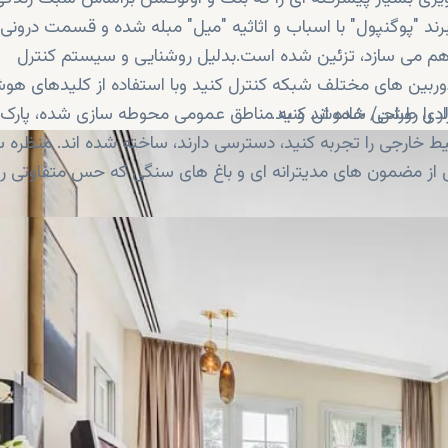
برند "پوگنپول" با اسباب و اثاثیه "میل" مبله شده و قسمت درونی ب
را فراهم می سازد، تزئین شده است.بدلیل روشنایی و سیستم کنترل
دوربین های مختلف شبکه کنترل کنید وبا استفاده از کلیدهای هو
لر را روشن/ خاموش کنید.
نفرادی طراحی شده اند و به مناطق عمومی محوطه سازی شده، پارک 
 خارجی را تجربه کنید، دسترسی دارند، ساخته شده اند. منظره 
ز مضمون های مدیترانه ای و باغ های سنگی که حس متفاوتی را 