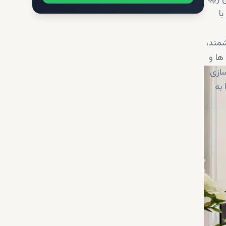
ا
شمند،
ها و
سازی
به