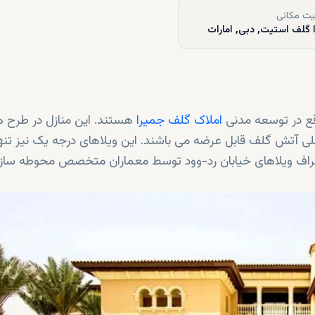
ت مکانی
 گلف استیت, دبی, امارات
قع در توسعه مدنی
املاک گلف جمیرا
هستند. این منازل در طرح ه
للی آتش گلف قابل عرضه می باشند. این ویلاهای درجه یک نیز تنه
 اطراف ویلاهای خیابان رد-وود توسط معماران متخصص محوطه ساز