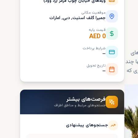
ویلاهای خیابان چوب قرمز (رد وود)
موقعیت مکانی
جمیرا گلف استیت, دبی, امارات
قیمت پایه
AED 0
شرایط پرداخت
ای
—
ا چند
تاریخ تحویل
ی که
—
فرصت‌های بیشتر
جستجوهای مرتبط و مناطق اطراف
جستجوهای پیشنهادی