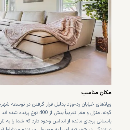
مکان مناسب
ویلاهای خیابان رد-وود بدلیل قرار گرفتن در توسعه ش
نیززندگی در شهر تپه ای را به محیطی سرزنده و نشاط آو