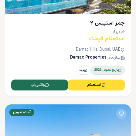
جمز استیتس ۲
شروع از
استعلام قیمت
Damac Hills, Dubai, UAE
سازنده:
Damac Properties
تاریخ تحویل
2026
ویلا
استعلام
واتس‌اپ
آماده تحویل