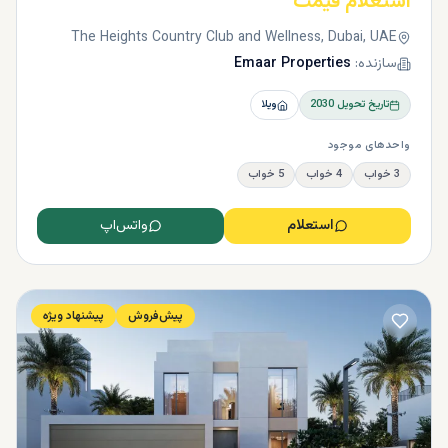
استعلام قیمت
The Heights Country Club and Wellness, Dubai, UAE
سازنده:
Emaar Properties
تاریخ تحویل
2030
ویلا
واحدهای موجود
3 خواب
4 خواب
5 خواب
استعلام
واتس‌اپ
پیش‌فروش
پیشنهاد ویژه