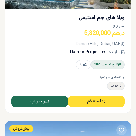
ویلا های جم استیس
شروع از
درهم 5,820,000
Damac Hills, Dubai, UAE
سازنده:
Damac Properties
تاریخ تحویل
2026
ویلا
واحدهای موجود
7 خواب
استعلام
واتس‌اپ
پیش‌فروش