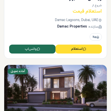
شروع از
استعلام قیمت
Damac Lagoons, Dubai, UAE
سازنده:
Damac Properties
ویلا
استعلام
واتس‌اپ
آماده تحویل