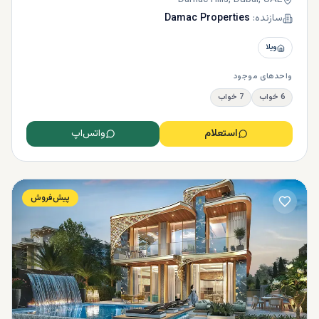
Damac Hills, Dubai, UAE
سازنده:
Damac Properties
ویلا
واحدهای موجود
6 خواب
7 خواب
استعلام
واتس‌اپ
پیش‌فروش