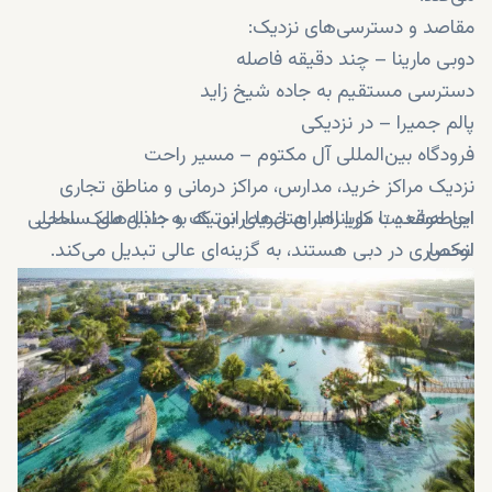
مقاصد و دسترسی‌های نزدیک:
دوبی مارینا – چند دقیقه فاصله
دسترسی مستقیم به جاده شیخ زاید
پالم جمیرا – در نزدیکی
فرودگاه بین‌المللی آل مکتوم – مسیر راحت
نزدیک مراکز خرید، مدارس، مراکز درمانی و مناطق تجاری
احاطه‌شده با ماریناها، هتل‌های بوتیک و جاذبه‌های ساحلی
این موقعیت کوبا را برای خریدارانی که به دنبال ملک ساحلی
لوکس
انحصاری در دبی هستند، به گزینه‌ای عالی تبدیل می‌کند.