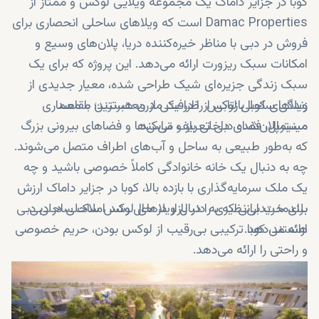
کوبا در جزایر داماک یک مجموعه ویلایی لوکس و ممتاز از
Damac Properties است که ویلاهای ساحلی انحصاری برای
فروش در دبی با مناظر خیره‌کننده دریا، پلان‌های وسیع و
امکانات سبک ریزورت ارائه می‌دهد. این پروژه که برای یک
سبک زندگی جزیره‌ای شیک طراحی شده، معیار جدیدی از
زندگی ساحلی لوکس را در یکی از معتبرترین مقاصد
ویلاهای کوبا بازتابی از ظرافت مدرن هستند؛ با معماری
مسترپلان‌شده دبی تعریف می‌کند.
مینیمال، فضای داخلی باز و تراس‌ها و فضاهای بیرونی بزرگ
که به‌طور طبیعی به ساحل و آب‌های اطراف متصل می‌شوند.
چه به دنبال یک خانه خانوادگی کاملاً خصوصی باشید و چه
یک ملک سرمایه‌گذاری با بازده بالا، کوبا در جزایر داماک ارزش
برای خریدارانی که به دنبال ویلاهای لوکس ساحلی در دبی
بلندمدت بی‌نظیری را در بازار در حال رشد املاک ساحلی دبی
ارائه می‌دهد.
هستند، کوبا ترکیبی بی‌رقیب از لوکس بودن، حریم خصوصی
و راحتی را ارائه می‌دهد.