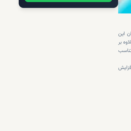
ن این
. علاوه بر
تناسب
فزایش