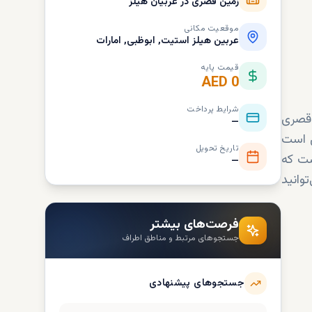
زمین قصری در عربیان هیلز
موقعیت مکانی
عربین هیلز استیت, ابوظبی, امارات
قیمت پایه
AED 0
شرایط پرداخت
 قصری
—
ل است
تاریخ تحویل
ست که
—
وانید
فرصت‌های بیشتر
جستجوهای مرتبط و مناطق اطراف
جستجوهای پیشنهادی