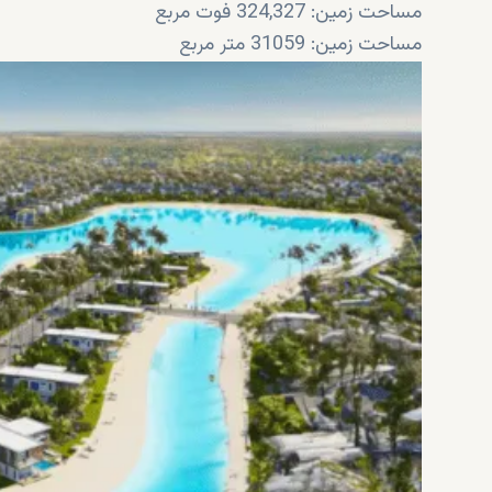
مساحت زمین: 324,327 فوت مربع
مساحت زمین: 31059 متر مربع