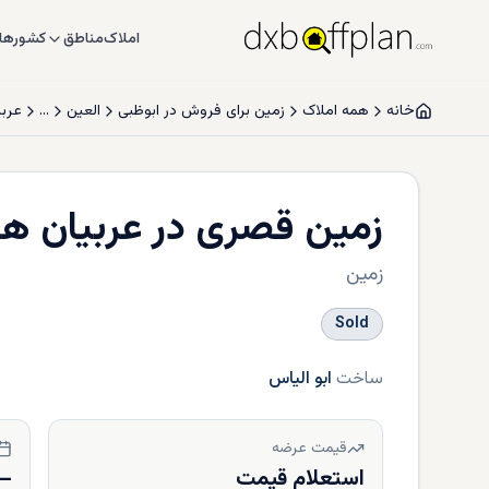
املاک
مناطق
کشورها
خانه
همه املاک
زمین برای فروش در ابوظبی
العین
…
عربی
زمین قصری در عربیان هی
زمین
Sold
ساخت
ابو الیاس
قیمت عرضه
استعلام قیمت
—