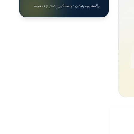
مشاوره رایگان • پاسخگویی کمتر از ۱ دقیقه