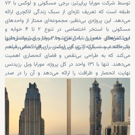
توسط شرکت مورابا پراپرتیز، برجی مسکونی و لوکس با ۷۲
طبقه است که تعریف تازه‌ای از سبک زندگی لاکچری ارائه
می‌دهد. این پروژه‌ی بی‌نظیر، مجموعه‌ای ممتاز از واحدهای
مسکونی با استخر اختصاصی در تنوع ۲ تا ۴ خوابه و
دوبلکس‌های خاص را شامل می‌شود. مورابا ویل رزیدنس تنها
این شاهکار معماری با ارتفاع ۳۸۰ متر، چشم‌اندازهایی
یک خانه نیست، بلکه اثری هنری‌ست برای افراد خاص‌پسند.
خیره‌کننده و سبکی از زندگی لوکس را برای کسانی فراهم
می‌کند که به طراحی بی‌نقص و فضای انحصاری اهمیت
می‌دهند. تنها با ۱۳۱ واحد در کل پروژه، مورابا ویل رزیدنس
نهایت انحصار و ظرافت را ارائه می‌دهد و آن را در صدر
فهرست سرمایه‌گذاران و ساکنانی قرار می‌دهد که به دنبال
برترین املاک دبی هستند. در ادامه نگاهی به موقعیت ممتاز
این پروژه، خدمات ارائه‌شده و پتانسیل سرمایه‌گذاری آن
خواهیم داشت.