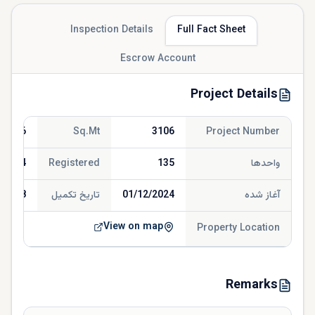
Inspection Details
Full Fact Sheet
Escrow Account
Project Details
517.76
Sq.Mt
3106
Project Number
واحدها
135
Registered
/2024
آغاز شده
01/12/2024
تاریخ تکمیل
/2028
View on map
Property Location
Remarks