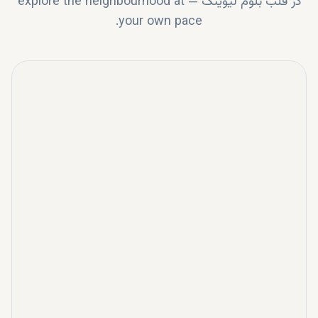
در قلب
بلوم لیوینگ
—
explore the neighbourhood at
your own pace.