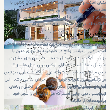
دنیای املاک و مستغلات است که از سال 2002 تاکنون با
هنرمندی تمام ، پروژه های بی نظیری اعم از مسکونی ،
تجاری و ... را طراحی و اجرا کرده است . هنر نمایی شرکت
داماک فقط در ارایه منحصر به فرد ترین و استثنایی ترین
ساختمان های امارات متحده عربی دیده نمی شود ، بلکه
واقع در یک شهر رویایی
داماک در قطر ، عربستان سعودی ، اردن ، لبنان ، عمان و
به شهر دبی ، شهری با سریع ترین پیشرفت در جهان ، خوش
بریتانیا نیز پروژه های بی نظیری را ساخته است .
آمدید. دبی از بیابانی واقع در خاورمیانه به شهری مدرن با
بهترین امکانات دنیا ، تبدیل شده است . این شهر ، شهری
غیرقابل توقف است که دارای لوکس ترین هتل ها ، بزرگ
ترین مراکز خرید دنیا ، پیشرفته ترین امکانات تجاری ، بهترین
پل ارتباطی بین شرق و غرب
مراکز سرگرمی و جذاب ترین آسمان خراش ها می باشد . این
زیرساخت های عالی
آهنربای توریستی اکنون مکان مناسبی برای تحقق رویاهای
ارز پایدار
شماست . دبی جایی است که می توانید آن را شهر خود
بدانید .
درآمد معاف از مالیات
امنیت باورنکردنی