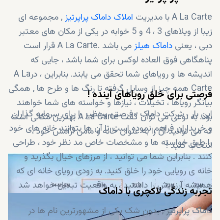
A La Carte با مدیریت
املاک داماک پراپرتیز
, مجموعه ای
زیبا از ویلاهای 3 ، 4 و 5 خوابه در یکی از مکان های معتبر
دبی ، یعنی
داماک هیلز
می باشد .A La Carte قرار است
پناهگاهی فوق العاده لوکس برای شما باشد ، جایی که
اندیشه ها و رویاهای شما تحقق می یابند. بنابراین ، درA La
Carte همه چیز از وسایل گرفته تا رنگ ها و طرح ها , همگی
فرصتی برای خلق رویاهای آینده
!
بیانگر رویاها ، تخیلات ، نیازها و خواسته های شما خواهند
این بار ، شرکت داماک ، فرصتی بینظیر را برای سرمایه گذاران
بود. به نوعی می توان گفت A La Carte بهترین مکانی است
و خریداران فراهم نموده است تا آن ها بتوانند خانه های خود
که می توانید آن را به عنوان خانه و مامن آرامش خود ،
را طبق خواسته ها و مشخصات خاص مد نظر خود ، طراحی
انتخاب کنید !
کنند . بنابراین شما می توانید ، از مرزهای خیال بگذرید و
خانه ی رویایی خود را خلق کنید. به زودی رویای خانه ای که
همیشه آرزویش را داشتید ، به واقعیت تبدیل خواهد شد
تجربه زندگی لاکچری با داماک
داماک پراپرتیز , بدون شک یکی از مشهورترین نام ها در