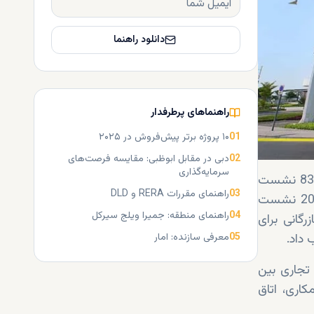
دانلود راهنما
راهنماهای پرطرفدار
01
۱۰ پروژه برتر پیش‌فروش در ۲۰۲۵
02
دبی در مقابل ابوظبی: مقایسه فرصت‌های
سرمایه‌گذاری
و مشارکت‌های اقتصادی مشترک، بیش از 830 نشست
03
راهنمای مقررات RERA و DLD
تجاری بین شرکت‌ها برنامه‌ریزی شد. در مرحله اول سفر تجاری به آسیای جنوب شرقی، 200 نشست
04
راهنمای منطقه: جمیرا ویلج سیرکل
رگانی برای
05
معرفی سازنده: امار
ل و مراکش بازدید شد و بیش از 150 نشست تجاری بین
کاری، اتاق