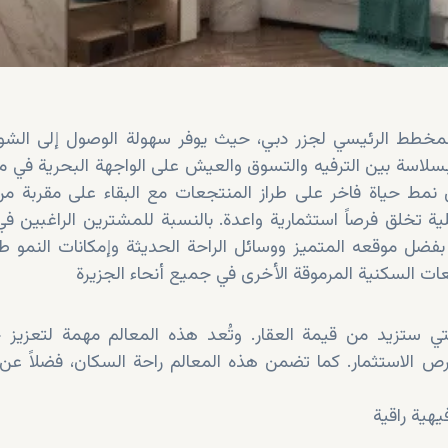
بسلاسة بين الترفيه والتسوق والعيش على الواجهة البحرية في 
ن نمط حياة فاخر على طراز المنتجعات مع البقاء على مقربة من
لية تخلق فرصاً استثمارية واعدة. بالنسبة للمشترين الراغبين ف
تي ستزيد من قيمة العقار. وتُعد هذه المعالم مهمة لتعزيز ج
 الاستثمار. كما تضمن هذه المعالم راحة السكان، فضلاً عن 
هية راقية