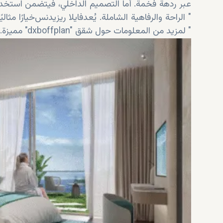
عبر ردهة فخمة. أما التصميم الداخلي، فيتضمن استخدا
الراحة والرفاهية الشاملة. يُعد "
فايلا
ريزيدنس
" خيارًا مثال
مميزة. تواصلوا مع "dxboffplan" لمزيد من المعلومات حول شقق "