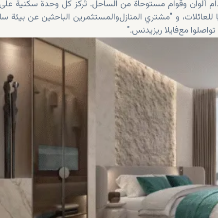
م ألوان وقوام مستوحاة من الساحل. تُركز كل وحدة سكنية على 
يًا للعائلات، و
مشتري المنازل
فايلا
ريزيدنس
".