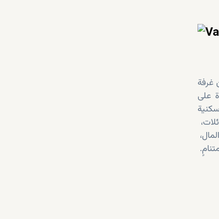
 غرفة
ة على
سكنية
توازنًا مثاليًا بين الراحة والخصوصية والإضاءة الطبيعية. تناسب هذه التصاميم الأفراد، والأزواج، والعائلات،
قيمة ممتازة مقابل المال،
والمستثمرين الباحثين عن مساحات معيشية عالية الجودة في مجتمع متنامٍ.