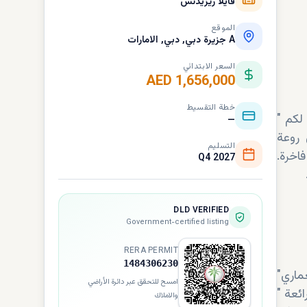
فايلا ريزيدنس
الموقع
A جزيرة دبي, دبي, الامارات
السعر الابتدائي
AED 1,656,000
خطة التقسيط
" نمط حياة عصريًا على شواطئ جزر دبي، والآن، تُتيح لكم "dxboffplan" فرصة
—
 روعة
التسليم
اخرة.
Q4 2027
DLD VERIFIED
Government-certified listing
RERA PERMIT
1484306230
"تعريف مفهوم الفخامة على الساحل، في موقع جزيرة استثنائي بدبي. يتميز التصميم المعماري
امسح للتحقق عبر دائرة الأراضي
" تجربة دخول رائعة
والاملاك