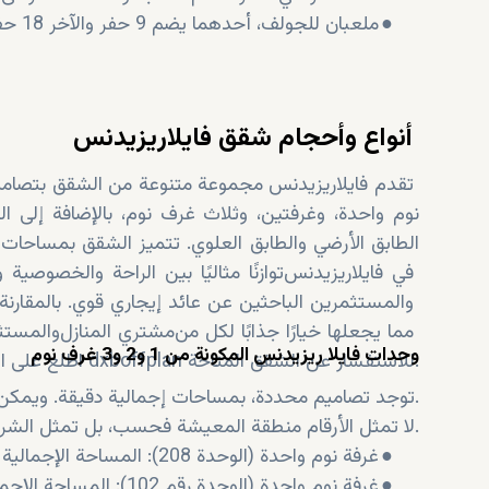
●
ملعبان للجولف، أحدهما يضم 9 حفر والآخر 18 حفرة على التوالي
أنواع وأحجام شقق فايلا
ريزيدنس
تقدم فايلا
ريزيدنس
مجموعة متنوعة من الشقق بتصاميم مختلفة تناسب جميع الاحتياجات. تشمل المجموعة
نوم واحدة، وغرفتين، وثلاث غرف نوم، بالإضافة إلى
الطابق الأرضي والطابق العلوي. تتميز الشقق بمساحات
في فايلا
ريزيدنس
، تقدم فايلا
والمستثمرين الباحثين عن عائد إيجاري قوي. بالمقارنة
مما يجعلها خيارًا جذابًا لكل من
مشتري المنازل
وحدات فايلا ريزيدنس المكونة من 1 و2 و3 غرف نوم
اطلع على الأحجام المحددة أدناه، وتواصل مع dxboffplan للاستفسار عن الشقق المتاحة.
توجد تصاميم محددة، بمساحات إجمالية دقيقة. ويمكن للمشترين إجراء مقارنات بناءً على هذه البيانات.
لا تمثل الأرقام منطقة المعيشة فحسب، بل تمثل الشرفة أيضاً.
●
غرفة نوم واحدة (الوحدة 208): المساحة الإجمالية - 802.78 قدم مربع
●
غرفة نوم واحدة (الوحدة رقم 102): المساحة الإجمالية - 1100.28 قدم مربع