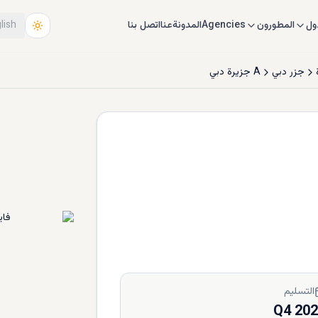
ول
المطورون
Agencies
المدونة
عنا
اتصل بنا
lish
جزر دبي
A جزيرة دبي
التسليم
Q4 20