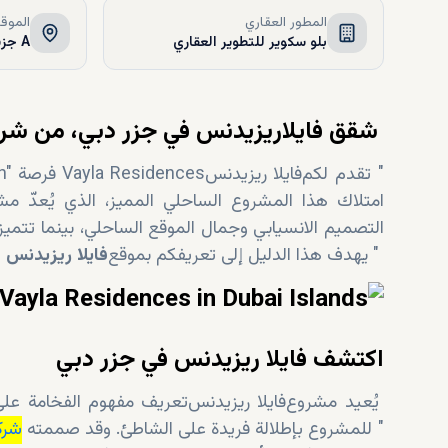
المطور العقاري
الموق
بلو سكوير للتطوير العقاري
A جزيرة دبي, دبي, الامارات
شقق فايلا
ريزيدنس
في جزر دبي، من
شرك
تقدم لكم "
فايلا
ريزيدنس
Vayla Residences
امتلاك هذا المشروع الساحلي المميز، الذي يُعدّ مش
التصميم الانسيابي وجمال الموقع الساحلي، بينما تتمي
يهدف هذا الدليل إلى تعريفكم بموقع "
فايلا
ريزيدنس
"، ومخططات الطوابق، وغيرها من التفاصيل المتعلقة بوحداتها
اكتشف فايلا ريزيدنس في جزر دبي
يُعيد مشروع
فايلا
ريزيدنس
، ويُقدم "
للمشروع بإطلالة فريدة على الشاطئ. وقد صممته
شرك