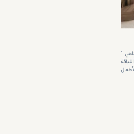
" مرافق عائلية متكاملة للاستمتاع بحياة مميزة على الساحل. يمتدّ حوض السباحة اللامتناهي
لياقة
أطفال