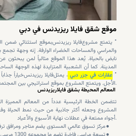
موقع شقق فايلا ريزيدنس في دبي
يتمتع مشروع "
فايلا
ريزيدنس
والمراسي والمساحات الخضراء الوارفة. إنه وجهة تجمع 
نابض بالحياة. يُعد هذا الموقع مثالياً لمن يبحثون ع
المدينة. كما أن الشعبية المتزايدة لهذه الوجهة الساح
، يمثل "
عقارات في جزر دبي
فايلا
ريزيدنس
الأجل. ويتمتع المشروع بموقع استراتيجي بين المجتمعات السكنية المرموقة الأخرى في جميع أنحاء الجزيرة.
المعالم المحيطة بشقق فايلا
ريزيدنس
تتضمن الخطة الرئيسية عدداً من المعالم المميزة ال
المشروع وجعله أكثر جاذبية من حيث نمط الحياة وفرص
أجواء ممتعة في عطلات نهاية الأسبوع والأعياد.
●
مركز تسوق عالمي المستوى يضم متاجر ومرافق ترفي
●
تسعة مراسي فاخرة تضم ما مجموعه 1300 مرسى