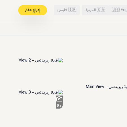
Eng
🇺🇸
🇸🇦
العربية
🇮🇷
فارسی
إدراج عقار
8
+