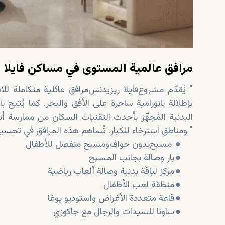
مرافق عالمية المستوى في مساكن فايلا
يُقدّم مشروع "
فايلا
ريزيدنس
بإطلالة بانورامية ساحرة على الأفق والبحر. كما يُتيح
البدنية المُجهّز بأحدث التقنيات السكان من ممارسة أ
ومناطق استرخاء للكبار. تُساهم هذه المرافق في تحسين جودة الحياة اليومية في شقق "
●
مسبح
بدون حواف
ومسبح منفصل للأطفال
●
بار وصالة بجانب المسبح
●
مركز لياقة بدنية وصالة ألعاب رياضية
●
منطقة لعب الأطفال
●
قاعة متعددة الأغراض واستوديو يوغا
●
ساونا للسيدات والرجال مع جاكوزي