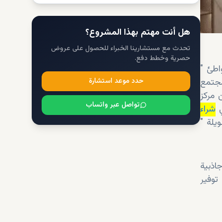
هل أنت مهتم بهذا المشروع؟
تحدث مع مستشارينا الخبراء للحصول على عروض
حصرية وخطط دفع.
" بموقع استثنائي ضمن المخطط الرئيسي لجزر دبي، حيث يوفر سهولة الوصول إلى الشواطئ
مجتمع
حدد موعد استشارة
 مركز
تواصل عبر واتساب
ي
شراء
" خياراً جذاباً بفضل موقعه المتميز ووسائل الراحة الحديثة وإمكانات النمو طويلة
اذبية
توفير