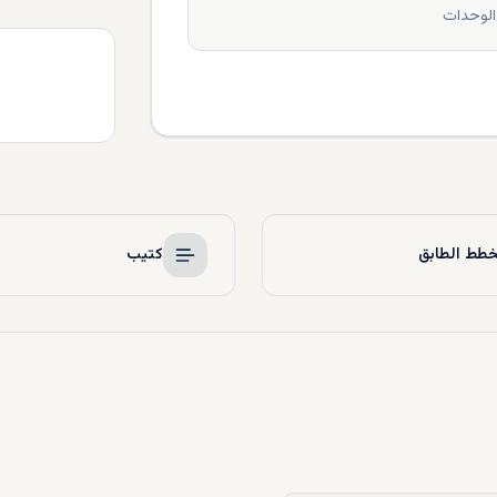
الوحدات
طط الطابق
كتيب