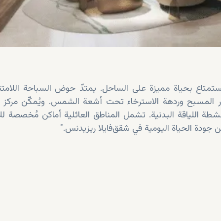
 بار المسبح وردهة الاسترخاء تحت أشعة الشمس. ويُمكّن مركز ال
نشطة اللياقة البدنية. تشمل المناطق العائلية أماكن مُخصصة لل
فايلا
ريزيدنس
".