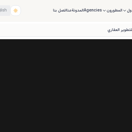
ول
المطورون
Agencies
المدونة
عنا
اتصل بنا
lish
لتطوير العقاري