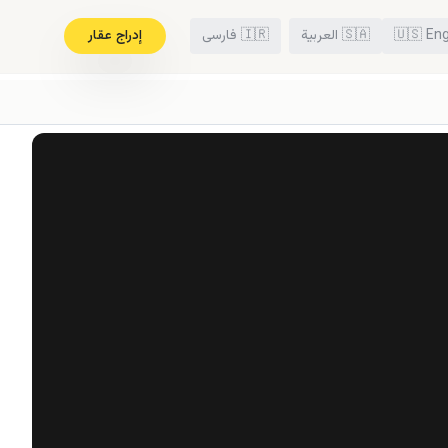
Eng
🇺🇸
🇸🇦
العربية
🇮🇷
فارسی
إدراج عقار