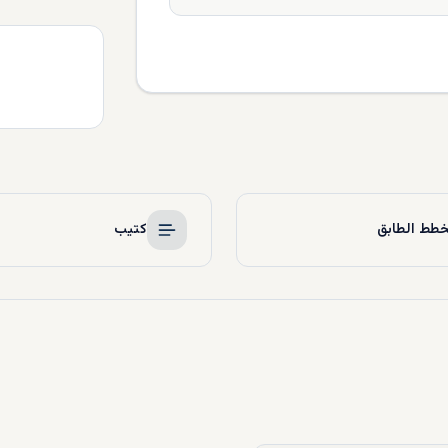
طط الطابق
كتيب