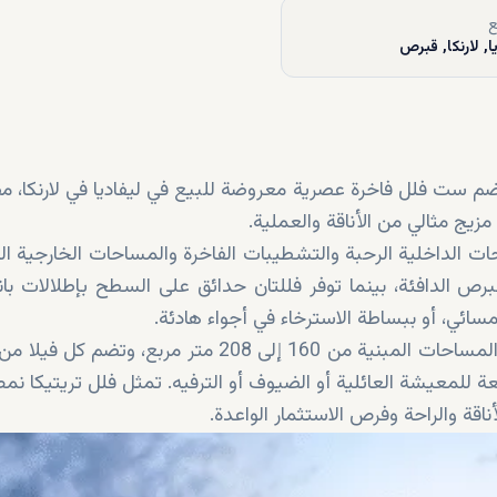
ع
ا, لارنكا, قبرص
Triteka V، مجموعة مرموقة تضم ست فلل فاخرة عصرية معروضة للبيع في ليفاديا في لارنكا
يج مثالي من الأناقة والعملية.
ت الداخلية الرحبة والتشطيبات الفاخرة والمساحات الخارجية ال
 الدافئة، بينما توفر فللتان حدائق على السطح بإطلالات بانو
مسائي، أو ببساطة الاسترخاء في أجواء هادئة.
فر مساحة واسعة للمعيشة العائلية أو الضيوف أو الترفيه. تمثل فلل تريتيكا ن
أناقة والراحة وفرص الاستثمار الواعدة.