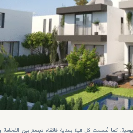
مية. كما صُممت كل فيلا بعناية فائقة، تجمع بين الفخامة وا