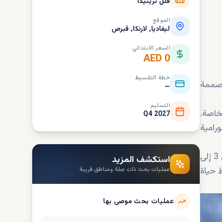
فلل تريتيكا
الموقع
ليفاديا, لارنكا, قبرص
السعر الابتدائي
AED 0
خطة التقسيط
، مصممة
—
التسليم
خاصة.
Q4 2027
رامية
وتتراوح مساحات الأراضي من 190 إلى 330 متر مربع، والمساحات المبنية من 160 إلى 208 متر مربع، وتضم كل فيلا من 3 إلى
استكشف المزيد
مط حياة
عمليات بحث ذات صلة ومناطق قريبة
عمليات بحث موصى بها