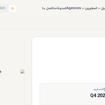
ول
المطورون
Agencies
المدونة
عنا
اتصل بنا
lish
التسليم
Q4 20