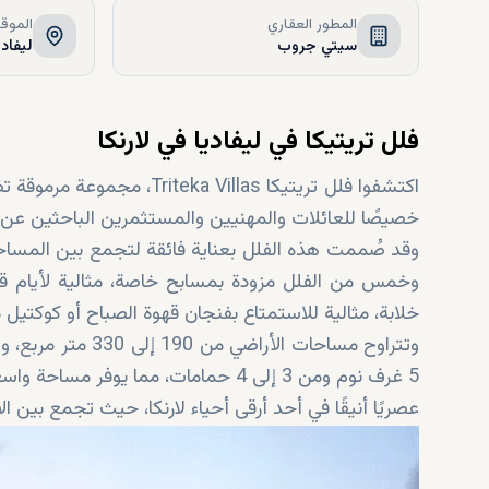
المطور العقاري
الموق
سيتي جروب
ليفادي
فلل تريتيكا في ليفاديا في لارنكا
اكتشفوا فلل تريتيكا illas
خصيصًا للعائلات والمهنيين والمستثمرين الباحثين عن مز
وقد صُممت هذه الفلل بعناية فائقة لتجمع بين المساحا
وخمس من الفلل مزودة بمسابح خاصة، مثالية لأيام قبرص
خلابة، مثالية للاستمتاع بفنجان قهوة الصباح أو كوكتيل 
5 غرف نوم ومن 3 إلى 4 حمامات، مما يو
عصريًا أنيقًا في أحد أرقى أحياء لارنكا، حيث تجمع بين ال