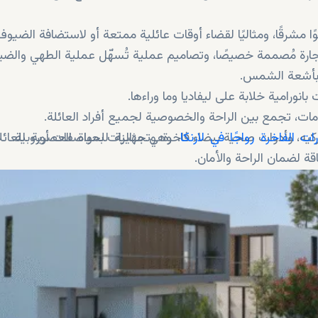
رقًا، ومثاليًا لقضاء أوقات عائلية ممتعة أو لاستضافة الضيوف
جارة مُصممة خصيصًا، وتصاميم عملية تُسهّل عملية الطهي والضيا
 بأشعة الشمس.
انورامية خلابة على ليفاديا وما وراءها.
رات الفاخرة رواجًا في لارنكا
اركيه، وأدوات صحية بيضاء فاخرة، وتجهيزات بمواصفات أوروبية.
، وهي مثالية للحياة العصرية للعائل
ة لضمان الراحة والأمان.
لسرعة.