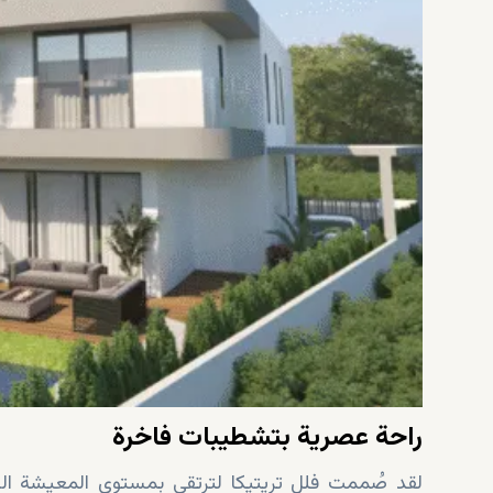
راحة عصرية بتشطيبات فاخرة
لقد صُممت فلل تريتيكا لترتقي بمستوى المعيشة اليو