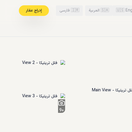
Eng
🇺🇸
🇸🇦
العربية
🇮🇷
فارسی
إدراج عقار
9
+