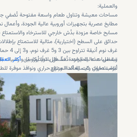
والعملية:
مساحات معيشة وتناول طعام واسعة مفتوحة تُضفي جوًا مش
مطابخ عصرية بتجهيزات أوروبية عالية الجودة، وأعمال ن
مسابح خاصة مزودة بدُش خارجي للاسترخاء والاستمتاع
حدائق على السطح (اختيارية)، مثالية للاستمتاع بإطلالات ب
غرف نوم أنيقة تتراوح بين 3 و5 غرف نوم، و3 إلى 4 حمامات، تجمع بين الراحة والخصوصية لجميع أفراد العائلة.
وبفضل هذه الميزات، تُعدّ فلل تريتيكا من
أكثر العقا
تشطيبات عالية الجودة، تشمل بلاطًا أوروبيًا، وأرضيات ب
للاستثمارات ذات العائد المرتفع.
أبواب دخول رئيسية آمنة، وعزل حراري ونوافذ موفرة للطاق
توفير التكييف والتدفئة المركزية، وخدمة إنترنت فائقة ا