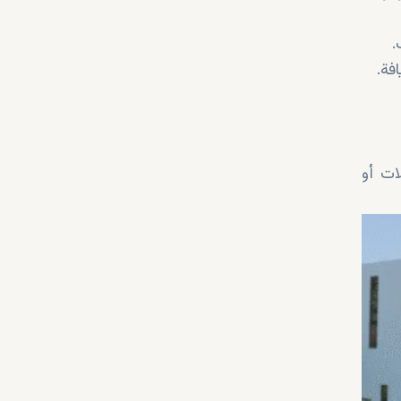
.
فة.
ات أو