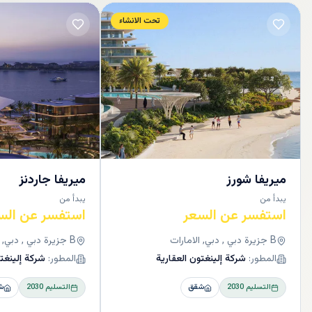
تحت الانشاء
ميريفا شورز
ميريفا جاردنز
يبدأ من
يبدأ من
استفسر عن السعر
استفسر عن الس
B جزيرة دبي , دبي, الامارات
B جزيرة دبي , دبي, الامارات
المطور:
شركة إلينغتون العقارية
المطور:
شركة إلينغتو
التسليم
2030
شقق
التسليم
2030
ش