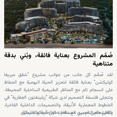
صُمّم المشروع بعناية فائقة، وبُني بدقة
متناهية
لقد صُمّم كل جانب من جوانب مشروع "شقق ميريفا
كوليكشن" بعناية فائقة لتعزيز الحياة اليومية مع الحفاظ
على انسجام تام مع المناظر الطبيعية الساحلية المحيطة.
وتتجلى فلسفة التصميم لدى شركة "إيلينغتون العقارية" في
الخطوط المعمارية الأنيقة، والتصميمات الداخلية الفاخرة،
والانسجام التام بين المساحات الداخلية والخارجية.
شاطئ خاص حصري مع نظام دخول مُحكم للسكان.