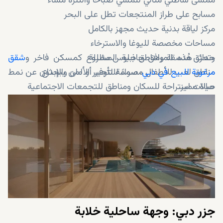
ممشى شاطئي مثالي للمشي صباحًا والتنزه مساءً
مسابح على طراز المنتجعات تطل على البحر
مركز لياقة بدنية حديث مجهز بالكامل
مساحات مخصصة لليوغا والاسترخاء
حدائق مُنسقة ومناطق جلوس مظللة
وتعزز هذه المرافق جاذبية المشروع كمسكن فاخر و
شقق
مرغوبة للبيع في دبي
مناطق لعب للأطفال مصممة لتوفير الأمان والإبداع
، سواءً للتأجير أو لمن يبحثون عن نمط
حياة مميز.
صالات استراحة للسكان ومناطق للتجمعات الاجتماعية
خدمات أمنية وتحكم بالدخول وخدمات الاستقبال على مدار
الساعة
جزر دبي: وجهة ساحلية خلابة