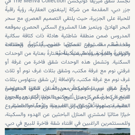
تُجسّد شقق ميريفا كوليكشن The Meriva Collection في
جزر دبي، المقدمة من شركة إلينغتون العقارية، رؤيةً راقيةً
للحياة على الجزيرة، حيث يلتقي التصميم العصري مع سحر
البحر الهادئ. ويتميز هذا المشروع السكني الحصري بموقعه
المدروس ضمن منطقة شاطئية هادئة ذات كثافة سكانية
منخفضة، مما يوفر للسكان خصوصيةً تامةً وإطلالات
وقد صُمّم المشروع خصيصًا للذين يُقدّرون المساحة
بانوراميةً خلابةً وبيئةً طبيعيةً ساحرة.
والتوازن والجودة، ويضمّ تشكيلةً مُختارةً بعناية من الوحدات
السكنية. وتشمل هذه الوحدات شقق فاخرة من غرفة أو
غرفتي نوم مع غرفة مكتب، وشقق بثلاث غرف نوم أو ثلاث
غرف نوم مع غرفة مكتب، بالإضافة إلى شقق بنتهاوس بثلاث
وأربع غرف نوم، ومجموعةً محدودةً من شقق البنتهاوس
وتُعدّ شقق ميريفا كوليكشن من المنازل النادرة المعروضة
الفاخرة. كما صُمّم كل منزل ليعكس التزام إلينغتون بالجودة
للبيع في جزر دبي، حيث تُتيح نمط حياة أكثر هدوءًا دون
العالية، بتصاميم تُعزّز الإضاءة الطبيعية والرحابة والعملية.
التضحية بسهولة الوصول إلى المدينة. ويوُعدّ هذا المشروع
خيارًا مثاليًا لمشتري المنازل الباحثين عن الهدوء والسكينة،
وللمستثمرين الراغبين في اقتناء شقة فاخرة للبيع في دبي،
الوجهة السياحية سريعة النمو.