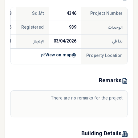
845.68
Sq.Mt
4346
Project Number
الوحدات
939
Registered
/2026
بدأ في
03/04/2026
الإنجاز
/2031
View on map
Property Location
Remarks
There are no remarks for the project
Building Details