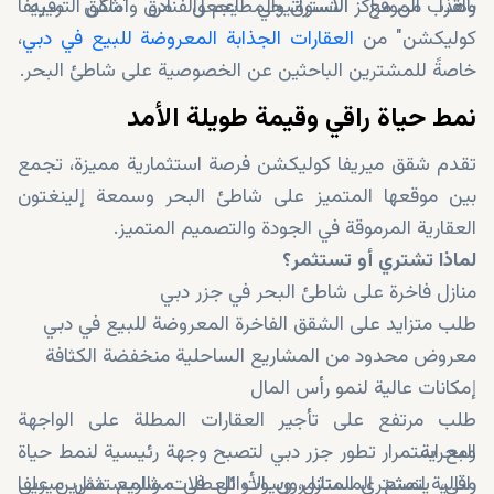
بالقرب من مراكز التسوق والمطاعم والفنادق وأماكن الترفيه
وهذا الموقع الاستراتيجي يجعل من "شقق ميريفا
كوليكشن" من
العقارات الجذابة المعروضة للبيع في دبي
،
خاصةً للمشترين الباحثين عن الخصوصية على شاطئ البحر.
نمط حياة راقي وقيمة طويلة الأمد
تقدم شقق ميريفا كوليكشن فرصة استثمارية مميزة، تجمع
بين موقعها المتميز على شاطئ البحر وسمعة إلينغتون
العقارية المرموقة في الجودة والتصميم المتميز.
لماذا تشتري أو تستثمر؟
منازل فاخرة على شاطئ البحر في جزر دبي
طلب متزايد على الشقق الفاخرة المعروضة للبيع في دبي
معروض محدود من المشاريع الساحلية منخفضة الكثافة
إمكانات عالية لنمو رأس المال
طلب مرتفع على تأجير العقارات المطلة على الواجهة
البحرية
ومع استمرار تطور جزر دبي لتصبح وجهة رئيسية لنمط حياة
مثالية لمشتري المنازل، وبيوت العطلات، والمستثمرين على
راقي، يتمتع المستثمرون الأوائل في مشاريع مثل ميريفا