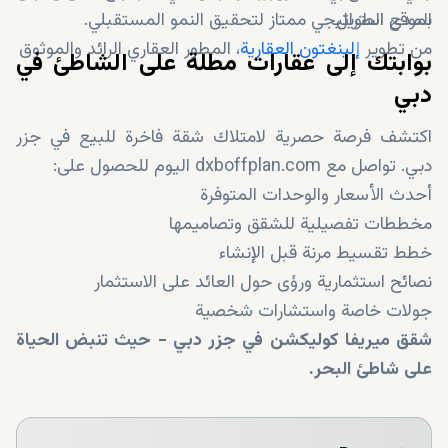
المدى الطويل
بموقع استراتيجي ممتاز لتحقيق النمو المستقبلي.
من تطوير
إلينغتون العقارية
، المطور العقاري الرائد والموثوق
بوابتك إلى عقارات مطلة على الشاطئ في
دبي
اكتشف فرصة حصرية لامتلاك شقة فاخرة للبيع في جزر
دبي. تواصل مع dxboffplan.com اليوم للحصول على:
أحدث الأسعار والوحدات المتوفرة
مخططات تفصيلية للشقق وتصاميمها
خطط تقسيط مرنة قبل الإنشاء
نصائح استثمارية ورؤى حول العائد على الاستثمار
جولات خاصة واستشارات شخصية
شقق ميريفا كوليكشن في جزر دبي - حيث تنبض الحياة
على شاطئ البحر.