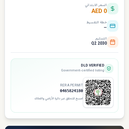
السعر الابتدائي
AED 0
خطة التقسيط
—
التسليم
Q2 2030
DLD VERIFIED
Government-certified listing
RERA PERMIT
0465824180
امسح للتحقق عبر دائرة الأراضي والاملاك