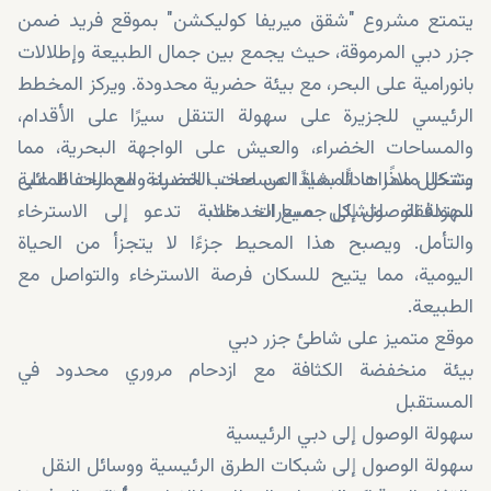
يتمتع مشروع "شقق ميريفا كوليكشن" بموقع فريد ضمن
جزر دبي المرموقة، حيث يجمع بين جمال الطبيعة وإطلالات
بانورامية على البحر، مع بيئة حضرية محدودة. ويركز المخطط
الرئيسي للجزيرة على سهولة التنقل سيرًا على الأقدام،
والمساحات الخضراء، والعيش على الواجهة البحرية، مما
يشكل ملاذًا هادئًا بعيدًا عن صخب المدينة، مع الحفاظ على
وتتخلل ممرات المشاة المساحات الخضراء والممرات المائية
سهولة الوصول إلى جميع الخدمات.
المتدفقة، لتشكل مسارات خلابة تدعو إلى الاسترخاء
والتأمل. ويصبح هذا المحيط جزءًا لا يتجزأ من الحياة
اليومية، مما يتيح للسكان فرصة الاسترخاء والتواصل مع
الطبيعة.
موقع متميز على شاطئ جزر دبي
بيئة منخفضة الكثافة مع ازدحام مروري محدود في
المستقبل
سهولة الوصول إلى دبي الرئيسية
سهولة الوصول إلى شبكات الطرق الرئيسية ووسائل النقل